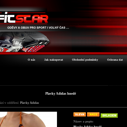
O nás
Jak nakupovat
Obchodní podmínky
Ochrana dat
Podrobné inf
Plavky Adidas hnedé
ází v oddělení:
Plavky Adidas
Název a popis:
Plavky Adidas hnedé