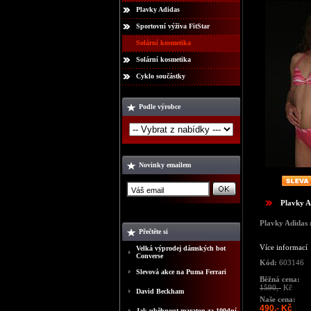
Plavky Adidas
Sportovní výživa FitStar
Solární kosmetika
Solární kosmetika
Cyklo součástky
Podle výrobce
Novinky emailem
Plavky A
Plavky Adidas
Přečtěte si
Více informací
Velká výprodej dámských bot
Converse
Kód:
603146
Slevová akce na Puma Ferrari
Běžná cena:
1590,-
Kč
David Beckham
Naše cena:
490,- Kč
Jak uběhnout maraton za 100dní