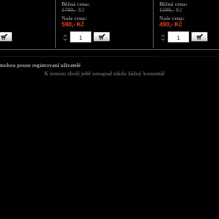
Běžná cena:
Běžná cena:
1790,-
Kč
1590,-
Kč
Naše cena:
Naše cena:
590,- Kč
490,- Kč
Komentáře ke zboží Plavk
ohou pouze registrovaní uživatelé
K tomuto zboží ještě nenapsal nikdo žádný komentář