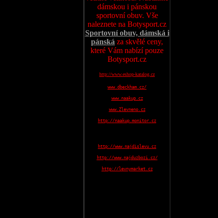
dámskou i pánskou
sportovní obuv. Vše
naleznete na Botysport.cz
Sportovní obuv, dámská i
pánská
za skvělé ceny,
které Vám nabízí pouze
Botysport.cz
http://www.eshop-katalog.cz
www.dbeckham.cz/
www.naakup.cz
www.Zlevneno.cz
http://naakup.monitor.cz
http://www.najdislevu.cz
http://www.najduzbozi.cz/
http://levnymarket.cz