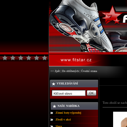
<< Zpět
|
Do oblíbených
|
Úvodní strana
VYHLEDÁVÁNÍ
Toto zboží se nach
NAŠE NABÍDKA
Zimní boty-výprodej
Zboží v akci
Slevy