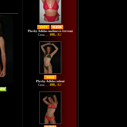
Plavky Adidas malinová-červená
490,-
Kč
Cena ....
Plavky Adidas zelené
490,-
Kč
Cena ....