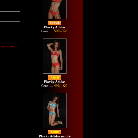
Plavky Adidas
590,-
Kč
Cena ....
ovévho tvaru,
Plavky Adidas
490,-
Kč
Cena ....
y Adidas hnedé
Plavky Adidas modré