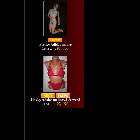
Plavky Adidas modré
790,-
Kč
Cena ....
Plavky Adidas malinová-červená
490,-
Kč
Cena ....