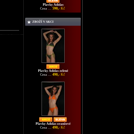
Plavky Adidas
590,-
Kč
Cena ....
ZBOŽÍ V AKCI
y Adidas hnedé
Plavky Adidas zelené
490,-
Kč
Cena ....
Plavky Adidas oranžové
490,-
Kč
Cena ....