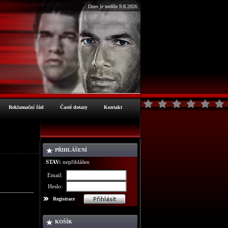
Dnes je neděle 9.8.2026
Reklamační řád
Časté dotazy
Kontakt
PŘIHLÁŠENÍ
ormace o zboží
STAV:
nepřihlášen
Email:
Heslo:
Registrace
KOŠÍK