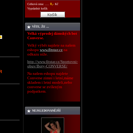
0,-
Celková cena: .....
Kč
Vyprázdnit košík
VÍTE, ŽE ...
Velká výprodej dámských bot
Converse.
Velký výběr najdete na našem
eshopu
www.fitstar.cz
na
odkazu níže.
http://www.fitstar.cz/Sportovni-
obuv/Boty-CONVERSE/
R
Na našem eshopu najdete
Converse zimní i letní,máme
skladem i letní modeli,nebo
converse se zvíšeným
podpatkem.
NEJSLEDOVANĚJŠÍ