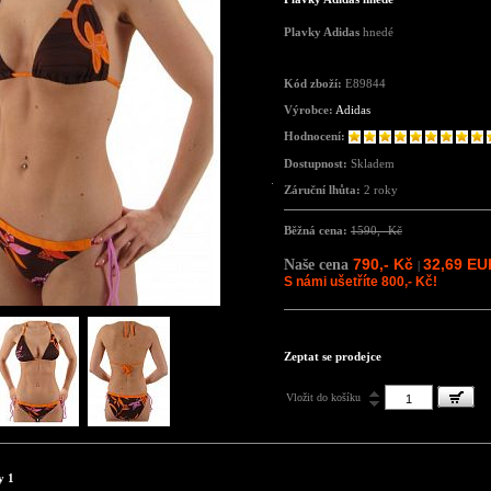
Plavky Adidas
hnedé
Kód zboží:
E89844
Výrobce:
Adidas
Hodnocení:
Dostupnost:
Skladem
Záruční lhůta:
2 roky
Běžná cena:
1590,- Kč
790,- Kč
32,69 EU
Naše cena
|
S námi ušetříte 800,- Kč!
Zeptat se prodejce
Vložit do košíku
y 1