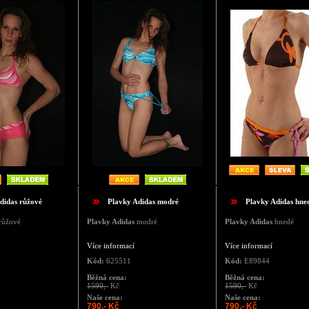
didas růžové
Plavky Adidas modré
Plavky Adidas hne
růžové
Plavky Adidas
modré
Plavky Adidas
hnedé
Více informací
Více informací
Kód:
625511
Kód:
E89844
Běžná cena:
Běžná cena:
1590,-
Kč
1590,-
Kč
Naše cena:
Naše cena:
790,- Kč
790,- Kč