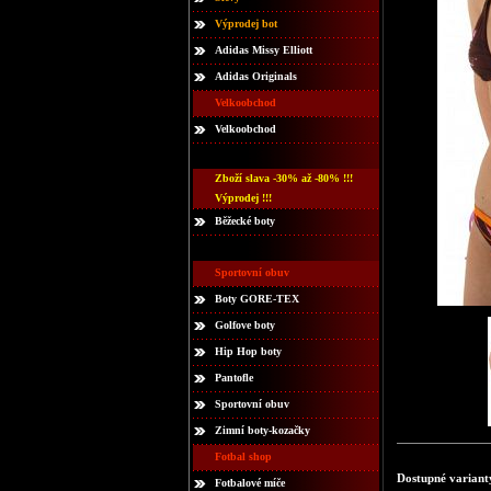
Výprodej bot
Adidas Missy Elliott
Adidas Originals
Velkoobchod
Velkoobchod
Zboží slava -30% až -80% !!!
Výprodej !!!
Běžecké boty
Sportovní obuv
Boty GORE-TEX
Golfove boty
Hip Hop boty
Pantofle
Sportovní obuv
Zimní boty-kozačky
Fotbal shop
Dostupné variant
Fotbalové míče