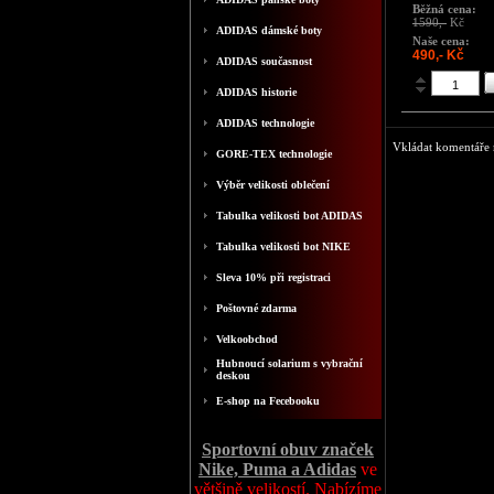
Běžná cena:
1590,-
Kč
ADIDAS dámské boty
Naše cena:
490,- Kč
ADIDAS současnost
ADIDAS historie
ADIDAS technologie
Vkládat komentáře m
GORE-TEX technologie
Výběr velikosti oblečení
Tabulka velikosti bot ADIDAS
Tabulka velikosti bot NIKE
Sleva 10% při registraci
Poštovné zdarma
Velkoobchod
Hubnoucí solarium s vybrační
deskou
E-shop na Fecebooku
Sportovní obuv značek
Nike, Puma a Adidas
ve
většině velikostí. Nabízíme