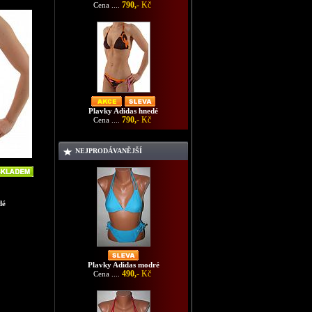
790,-
Kč
Cena ....
Plavky Adidas hnedé
790,-
Kč
Cena ....
NEJPRODÁVANĚJŠÍ
dé
Plavky Adidas modré
490,-
Kč
Cena ....