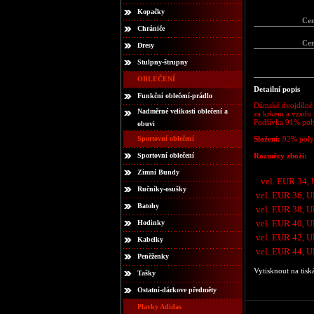
Kopačky
Ce
Chrániče
Ce
Dresy
Stulpny-štrupny
OBLEČENÍ
Detailní popis
Funkční oblečení-prádlo
Dámské dvojdílné 
Nadměrné velikosti oblečení a
za krkem a vzadu n
Podšívka 91% poly
obuvi
Sportovní oblečení
Složení:
92% poly
Sportovní oblečení
Rozměry zboží:
Zimní Bundy
vel. EUR 34,
Ručníky-osušky
vel. EUR 36, 
Batohy
vel. EUR 38, 
vel. EUR 40, 
Hodinky
vel. EUR 42, 
Kabelky
vel. EUR 44, 
Peněženky
Vytisknout na tisk
Tašky
Ostatní-dárkove předměty
Plavky Adidas