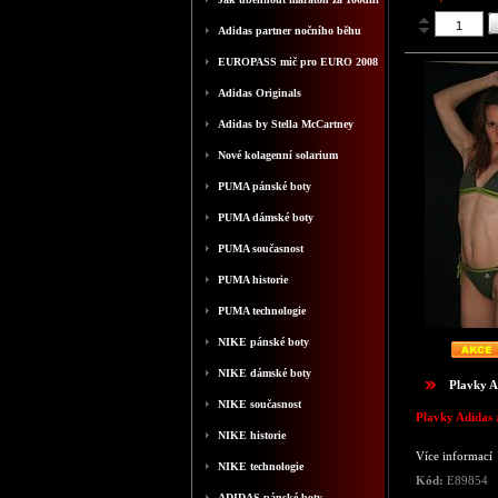
Adidas partner nočního běhu
EUROPASS mič pro EURO 2008
Adidas Originals
Adidas by Stella McCartney
Nové kolagenní solarium
PUMA pánské boty
PUMA dámské boty
PUMA současnost
PUMA historie
PUMA technologie
NIKE pánské boty
NIKE dámské boty
Plavky A
NIKE současnost
Plavky Adidas
NIKE historie
Více informací
NIKE technologie
Kód:
E89854
ADIDAS pánské boty