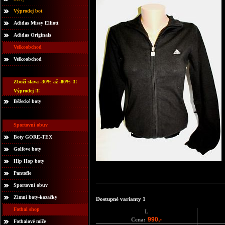
Výprodej bot
Adidas Missy Elliott
Adidas Originals
Velkoobchod
Velkoobchod
Zboží slava -30% až -80% !!!
Výprodej !!!
Běžecké boty
Sportovní obuv
Boty GORE-TEX
Golfove boty
Hip Hop boty
Pantofle
Sportovní obuv
Zimní boty-kozačky
Dostupné varianty 1
Fotbal shop
L
990,-
Cena:
Fotbalové míče