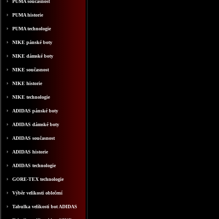
PUMA současnost
PUMA historie
PUMA technologie
NIKE pánské boty
NIKE dámské boty
NIKE současnost
NIKE historie
NIKE technologie
ADIDAS pánské boty
ADIDAS dámské boty
ADIDAS současnost
ADIDAS historie
ADIDAS technologie
GORE-TEX technologie
Výběr velikosti oblečení
Tabulka velikosti bot ADIDAS