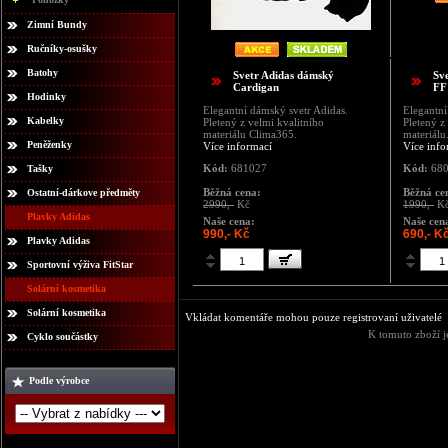
Zimní Bundy
Ručníky-osušky
Batohy
Svetr Adidas dámský
Sv
Cardigan
FF
Hodinky
Elegantní dámský svetr Adidas.
Elegantní
Kabelky
Pletený z velmi kvalitního
Pletený z
materiálu Clima365.
materiálu
Peněženky
Více informací
Více info
Kód:
681027
Kód:
680
Tašky
Běžná cena:
Běžná ce
Ostatní-dárkove předměty
2990,-
Kč
1990,-
K
Plavky Adidas
Naše cena:
Naše cen
990,- Kč
690,- K
Plavky Adidas
Sportovní výživa FitStar
Solární kosmetika
Solární kosmetika
Vkládat komentáře mohou pouze registrovaní uživatelé
K tomuto zboží j
Cyklo součástky
Podle výrobce