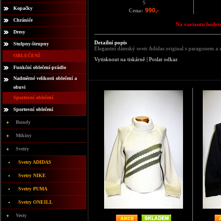
S
Kopačky
990,-
Cena:
Chrániče
Na variantu budete
Dresy
Detailní popis
Stulpny-štrupny
Elegantní dámský svetr Adidas original s paragonem a 
OBLEČENÍ
Vytisknout na tiskárně
|
Poslat odkaz
Funkční oblečení-prádlo
Nadměrné velikosti oblečení a
obuvi
Sportovní oblečení
Sportovní oblečení
Bundy
Mikiny
Svetry
Svetry ADIDAS
Svetry NIKE
Svetry PUMA
Svetry ONEILL
Vesty