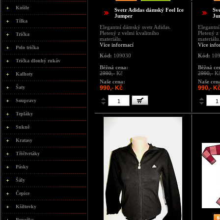
Košile
Svetr Adidas dámský Feel Ice
Sv
Jumper
Ju
Tílka
Elegantní dámský svetr Adidas.
Elegantní
Pletený z velmi kvalitního
Pletený z
Trička
materiálu.
materiálu
Více informací
Více info
Polo trička
Kód:
109030
Kód:
109
Trička dlouhý rukáv
Běžná cena:
Běžná ce
2990,-
Kč
2990,-
K
Kalhoty
Naše cena:
Naše cen
Šaty
990,- Kč
990,- K
Soupravy
Tepláky
Sukně
Kratasy
Třičtvrtáky
Pásky
Šály
Čepice
Kšiltovky
Ponožky