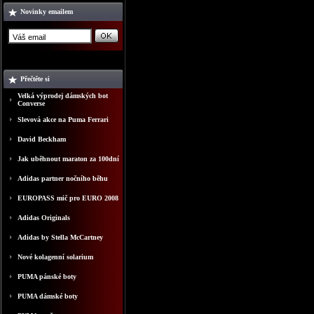
Novinky emailem
Přečtěte si
Velká výprodej dámských bot
Converse
Slevová akce na Puma Ferrari
David Beckham
Jak uběhnout maraton za 100dní
Adidas partner nočního běhu
EUROPASS mič pro EURO 2008
Adidas Originals
Adidas by Stella McCartney
Nové kolagenní solarium
PUMA pánské boty
PUMA dámské boty