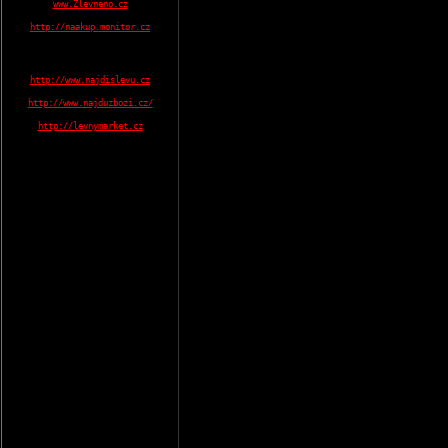
www.Zlevneno.cz
http://naakup.monitor.cz
http://www.najdislevu.cz
http://www.najduzbozi.cz/
http://levnymarket.cz