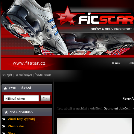
O nás
Jak
<< Zpět
|
Do oblíbených
|
Úvodní strana
VYHLEDÁVÁNÍ
Svetr 
Toto zboží se nachází v oddělení:
Sportovní oblečení
>
NAŠE NABÍDKA
Zimní boty-výprodej
Zboží v akci
Slevy