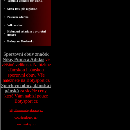
Tabulka velikosti bot NIKE
Sleva 10% při registraci
Poštovné zdarma
Velkoobchod
Hubnoucí solarium s vybrační
deskou
E-shop na Fecebooku
Sportovní obuv značek
Nike, Puma a Adidas
ve
většině velikostí. Nabízíme
dámskou i pánskou
sportovní obuv. Vše
naleznete na Botysport.cz
Sportovní obuv, dámská i
pánská
za skvělé ceny,
které Vám nabízí pouze
Botysport.cz
http://www.eshop-katalog.cz
www.dbeckham.cz/
www.naakup.cz