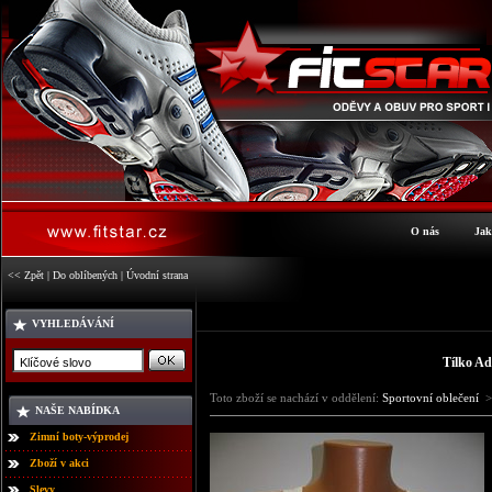
O nás
Jak
<< Zpět
|
Do oblíbených
|
Úvodní strana
VYHLEDÁVÁNÍ
Tílko A
Toto zboží se nachází v oddělení:
Sportovní oblečení
>
NAŠE NABÍDKA
Zimní boty-výprodej
Zboží v akci
Slevy