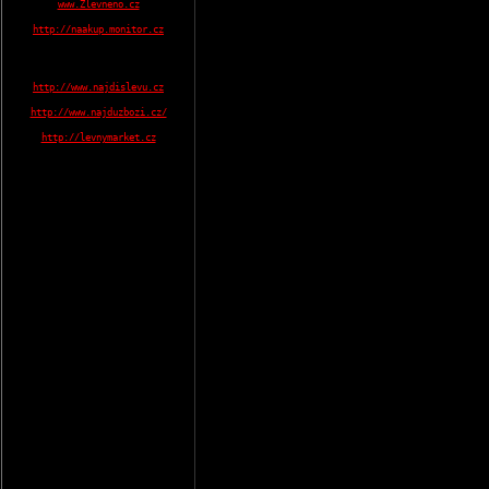
www.Zlevneno.cz
http://naakup.monitor.cz
http://www.najdislevu.cz
http://www.najduzbozi.cz/
http://levnymarket.cz