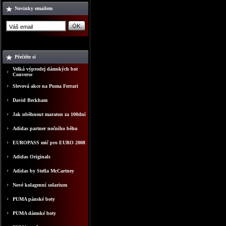
Novinky emailem
Přečtěte si
Velká výprodej dámských bot
Converse
Slevová akce na Puma Ferrari
David Beckham
Jak uběhnout maraton za 100dní
Adidas partner nočního běhu
EUROPASS mič pro EURO 2008
Adidas Originals
Adidas by Stella McCartney
Nové kolagenní solarium
PUMA pánské boty
PUMA dámské boty