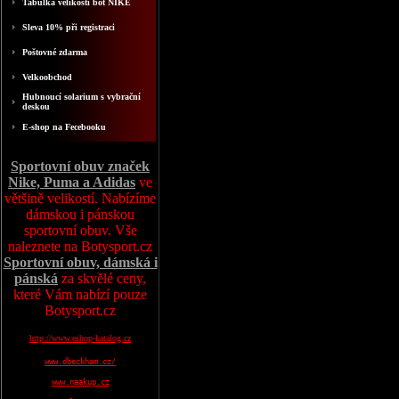
Tabulka velikosti bot NIKE
Sleva 10% při registraci
Poštovné zdarma
Velkoobchod
Hubnoucí solarium s vybrační
deskou
E-shop na Fecebooku
Sportovní obuv značek
Nike, Puma a Adidas
ve
většině velikostí. Nabízíme
dámskou i pánskou
sportovní obuv. Vše
naleznete na Botysport.cz
Sportovní obuv, dámská i
pánská
za skvělé ceny,
které Vám nabízí pouze
Botysport.cz
http://www.eshop-katalog.cz
www.dbeckham.cz/
www.naakup.cz