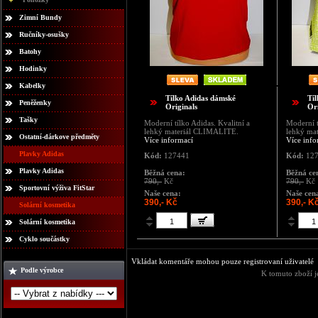
Zimní Bundy
Ručníky-osušky
Batohy
Hodinky
Kabelky
Tílko Adidas dámské
Tí
Peněženky
Originals
Ori
Tašky
Moderní tílko Adidas. Kvalitní a
Moderní t
lehký materiál CLIMALITE.
lehký ma
Ostatní-dárkove předměty
Více informací
Více info
Plavky Adidas
Kód:
127441
Kód:
127
Plavky Adidas
Běžná cena:
Běžná ce
790,-
Kč
790,-
Kč
Sportovní výživa FitStar
Naše cena:
Naše cen
390,- Kč
390,- K
Solární kosmetika
Solární kosmetika
Cyklo součástky
Vkládat komentáře mohou pouze registrovaní uživatelé
Podle výrobce
K tomuto zboží j