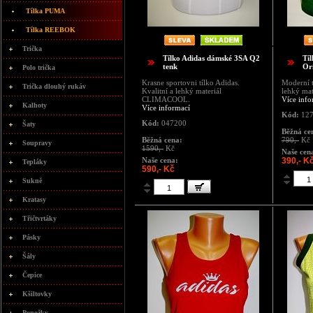
Tílka PUMA
Tílka REEBOK
Trička
Tílko Adidas dámské 3SA Q2
Tí
tenk
Ori
Polo trička
Krasne sportovni tílko Adidas.
Moderní t
Trička dlouhý rukáv
Kvalitní a lehký materiál
lehký mat
CLIMACOOL.
Více info
Kalhoty
Více informací
Kód:
127
Kód:
047200
Šaty
Běžná ce
Běžná cena:
790,-
Kč
Soupravy
1590,-
Kč
Naše cen
Naše cena:
390,- K
Tepláky
590,- Kč
Sukně
Kratasy
Třičtvrtáky
Pásky
Šály
Čepice
Kšiltovky
Ponožky