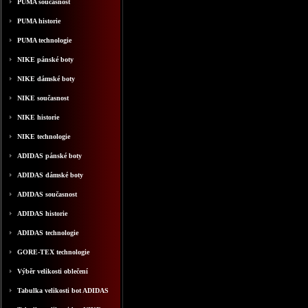
PUMA současnost
PUMA historie
PUMA technologie
NIKE pánské boty
NIKE dámské boty
NIKE současnost
NIKE historie
NIKE technologie
ADIDAS pánské boty
ADIDAS dámské boty
ADIDAS současnost
ADIDAS historie
ADIDAS technologie
GORE-TEX technologie
Výběr velikosti oblečení
Tabulka velikosti bot ADIDAS