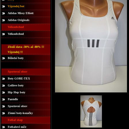
Výprodej bot
Adidas Missy Elliott
Adidas Originals
Velkoobchod
Velkoobchod
Zboží slava -30% až -80% !!!
Výprodej !!!
Běžecké boty
Sportovní obuv
Boty GORE-TEX
Golfove boty
Hip Hop boty
Pantofle
Sportovní obuv
Zimní boty-kozačky
Fotbal shop
Fotbalové míče