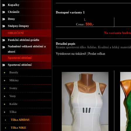
Kopačky
Chrániče
Dostupné varianty 1
Dresy
L
590,-
Cena:
Stulpny-štrupny
Na variantu budete
OBLEČENÍ
Funkční oblečení-prádlo
Detailní popis
Nadměrné velikosti oblečení a
Krasne sportovni tilko Adidas. Kvalitní a lehký mate
obuvi
Vytisknout na tiskárně
|
Poslat odkaz
Sportovní oblečení
Sportovní oblečení
Bundy
Mikiny
Svetry
Vesty
Košile
Tílka
Tílka ADIDAS
Tílka NIKE