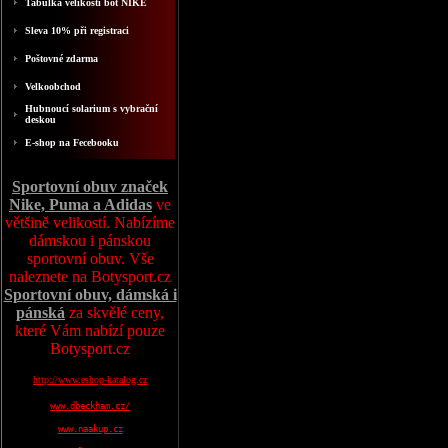
Tabulka velikosti bot NIKE
Sleva 10% při registraci
Poštovné zdarma
Velkoobchod
Hubnoucí solarium s vybrační
deskou
E-shop na Fecebooku
Sportovní obuv značek
Nike, Puma a Adidas
ve
většině velikostí. Nabízíme
dámskou i pánskou
sportovní obuv. Vše
naleznete na Botysport.cz
Sportovní obuv, dámská i
pánská
za skvělé ceny,
které Vám nabízí pouze
Botysport.cz
http://www.eshop-katalog.cz
www.dbeckham.cz/
www.naakup.cz