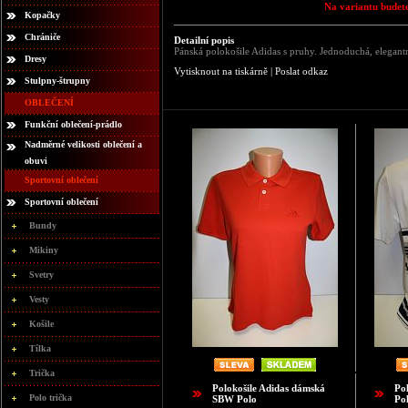
Na variantu budete
Kopačky
Chrániče
Detailní popis
Pánská polokošile Adidas s pruhy. Jednoduchá, elegantn
Dresy
Vytisknout na tiskárně
|
Poslat odkaz
Stulpny-štrupny
OBLEČENÍ
Funkční oblečení-prádlo
Nadměrné velikosti oblečení a
obuvi
Sportovní oblečení
Sportovní oblečení
Bundy
Mikiny
Svetry
Vesty
Košile
Tílka
Trička
Polokošile Adidas dámská
Po
Polo trička
SBW Polo
Po