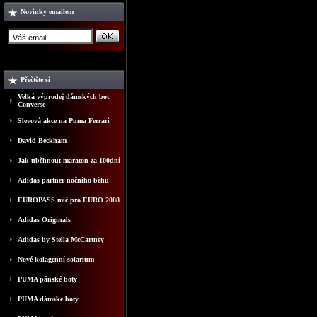
Novinky emailem
Přečtěte si
Velká výprodej dámských bot
Converse
Slevová akce na Puma Ferrari
David Beckham
Jak uběhnout maraton za 100dní
Adidas partner nočního běhu
EUROPASS mič pro EURO 2008
Adidas Originals
Adidas by Stella McCartney
Nové kolagenní solarium
PUMA pánské boty
PUMA dámské boty