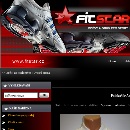
O nás
Jak
<< Zpět
|
Do oblíbených
|
Úvodní strana
VYHLEDÁVÁNÍ
Polokošile A
Toto zboží se nachází v oddělení:
Sportovní oblečení
>
NAŠE NABÍDKA
Zimní boty-výprodej
Zboží v akci
Slevy