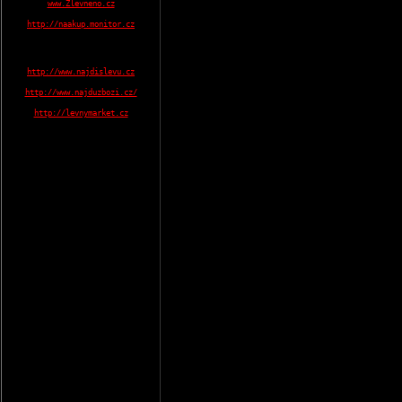
www.Zlevneno.cz
http://naakup.monitor.cz
http://www.najdislevu.cz
http://www.najduzbozi.cz/
http://levnymarket.cz