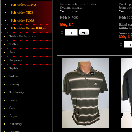
Dámská polokošile Adidas .
Pánská po
Polo tričko ADIDAS
Kvalitní materiál.
Jednoduch
Více informací
Více info
Polo tričko NIKE
Kód:
047666
Kód:
060
Polo tričko PUMA
690,- Kč
Běžná ce
1290,-
K
Polo tričko Tommy Hilfiger
Naše cen
Trička dlouhý rukáv
690,- K
Kalhoty
Šaty
Soupravy
Tepláky
Sukně
Kratasy
Třičtvrtáky
Pásky
Šály
Čepice
Kšiltovky
Ponožky