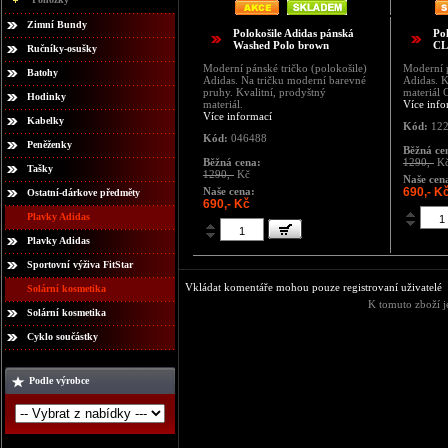
Zimní Bundy
Polokošile Adidas pánská
Po
Washed Polo brown
CL
Ručníky-osušky
Moderní pánské tričko (polokošile)
Moderní p
Batohy
Adidas. Na tričku moderní barevné
Adidas. K
pruhy. Kvalitní, prodyštný
materiál
Hodinky
materiál.
Více info
Více informací
Kabelky
Kód:
122
Kód:
046488
Peněženky
Běžná ce
Běžná cena:
1290,-
K
Tašky
1290,-
Kč
Naše cen
Naše cena:
690,- K
Ostatní-dárkove předměty
690,- Kč
Plavky Adidas
Plavky Adidas
Sportovní výživa FitStar
Vkládat komentáře mohou pouze registrovaní uživatelé
Solární kosmetika
K tomuto zboží j
Solární kosmetika
Cyklo součástky
Podle výrobce