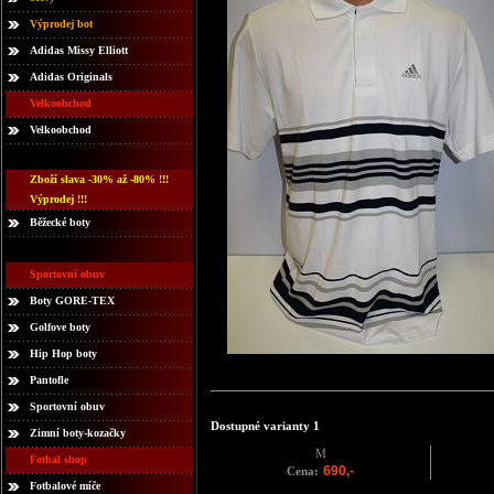
Výprodej bot
Adidas Missy Elliott
Adidas Originals
Velkoobchod
Velkoobchod
Zboží slava -30% až -80% !!!
Výprodej !!!
Běžecké boty
Sportovní obuv
Boty GORE-TEX
Golfove boty
Hip Hop boty
Pantofle
Sportovní obuv
Dostupné varianty 1
Zimní boty-kozačky
M
Fotbal shop
690,-
Cena:
Fotbalové míče