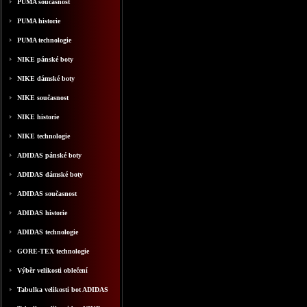
PUMA současnost
PUMA historie
PUMA technologie
NIKE pánské boty
NIKE dámské boty
NIKE současnost
NIKE historie
NIKE technologie
ADIDAS pánské boty
ADIDAS dámské boty
ADIDAS současnost
ADIDAS historie
ADIDAS technologie
GORE-TEX technologie
Výběr velikosti oblečení
Tabulka velikosti bot ADIDAS