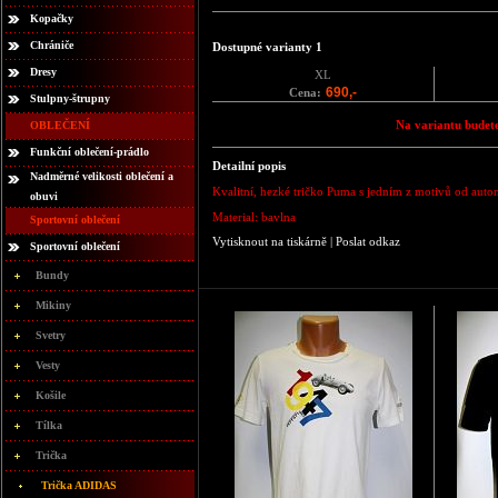
Kopačky
Chrániče
Dostupné varianty 1
Dresy
XL
690,-
Cena:
Stulpny-štrupny
Na variantu budete
OBLEČENÍ
Funkční oblečení-prádlo
Detailní popis
Nadměrné velikosti oblečení a
Kvalitní, hezké tričko Puma s jedním z motivů od autom
obuvi
Material: bavlna
Sportovní oblečení
Vytisknout na tiskárně
|
Poslat odkaz
Sportovní oblečení
Bundy
Mikiny
Svetry
Vesty
Košile
Tílka
Trička
Trička ADIDAS