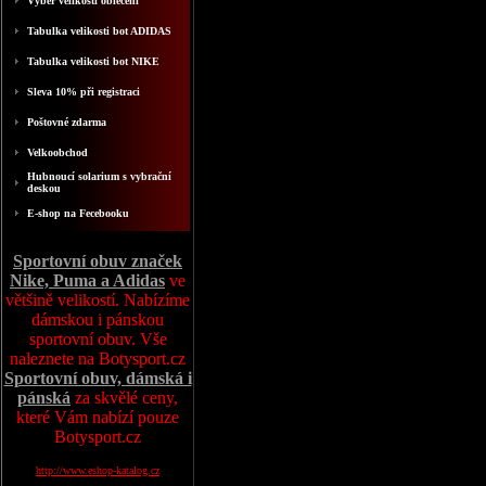
Výběr velikosti oblečení
Tabulka velikosti bot ADIDAS
Tabulka velikosti bot NIKE
Sleva 10% při registraci
Poštovné zdarma
Velkoobchod
Hubnoucí solarium s vybrační
deskou
E-shop na Fecebooku
Sportovní obuv značek
Nike, Puma a Adidas
ve
většině velikostí. Nabízíme
dámskou i pánskou
sportovní obuv. Vše
naleznete na Botysport.cz
Sportovní obuv, dámská i
pánská
za skvělé ceny,
které Vám nabízí pouze
Botysport.cz
http://www.eshop-katalog.cz