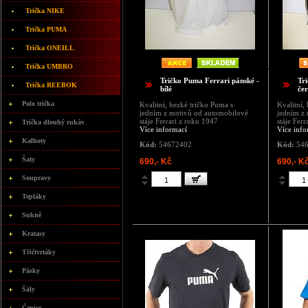
Trička NIKE
Trička PUMA
Trička ONEILL
Trička UMBRO
Tričko Puma Ferrari pánské -
Tr
Trička REEBOK
bílé
če
Polo trička
Kvalitní, hezké tričko Puma s
Kvalitní,
jedním z motivů od automobilové
jedním z
stáje Ferrari z roku 1947
stáje Fer
Trička dlouhý rukáv
Více informací
Více info
Kalhoty
Kód:
54672402
Kód:
546
Šaty
690,- Kč
690,- K
Soupravy
Tepláky
Sukně
Kratasy
Třičtvrtáky
Pásky
Šály
Čepice