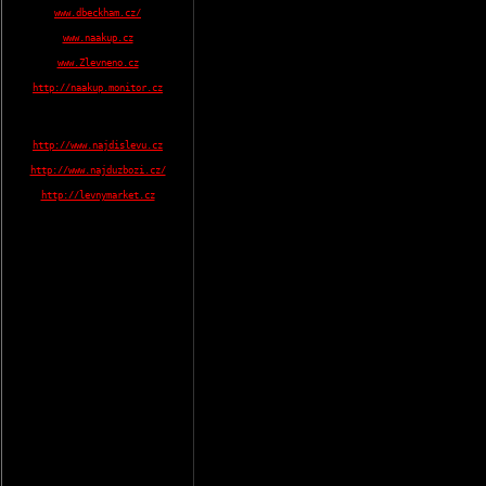
www.dbeckham.cz/
www.naakup.cz
www.Zlevneno.cz
http://naakup.monitor.cz
http://www.najdislevu.cz
http://www.najduzbozi.cz/
http://levnymarket.cz