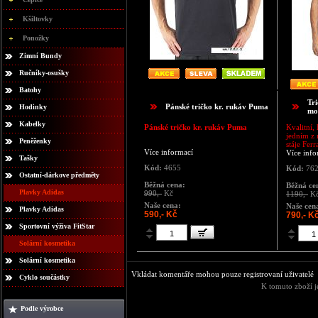
Kšiltovky
Ponožky
Zimní Bundy
Ručníky-osušky
Batohy
Tr
Pánské tričko kr. rukáv Puma
Hodinky
mo
Kabelky
Pánské tričko kr. rukáv Puma
Kvalitní,
jedním z
Peněženky
stáje Ferra
Více informací
Více info
Tašky
Kód:
4655
Kód:
762
Ostatní-dárkove předměty
Běžná cena:
Běžná ce
Plavky Adidas
990,-
Kč
1190,-
K
Naše cena:
Naše cen
Plavky Adidas
590,- Kč
790,- K
Sportovní výživa FitStar
Solární kosmetika
Solární kosmetika
Vkládat komentáře mohou pouze registrovaní uživatelé
Cyklo součástky
K tomuto zboží j
Podle výrobce