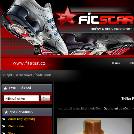
O nás
Jak
<< Zpět
|
Do oblíbených
|
Úvodní strana
VYHLEDÁVÁNÍ
Tričko P
Toto zboží se nachází v oddělení:
Sportovní oblečení
>
NAŠE NABÍDKA
Zimní boty-výprodej
Zboží v akci
Slevy