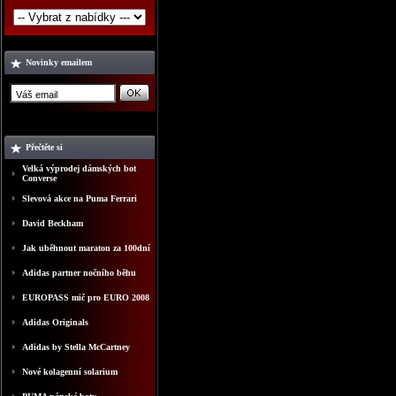
Novinky emailem
Přečtěte si
Velká výprodej dámských bot
Converse
Slevová akce na Puma Ferrari
David Beckham
Jak uběhnout maraton za 100dní
Adidas partner nočního běhu
EUROPASS mič pro EURO 2008
Adidas Originals
Adidas by Stella McCartney
Nové kolagenní solarium