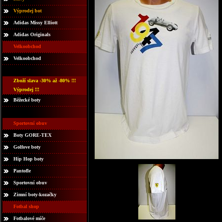
Výprodej bot
Adidas Missy Elliott
Adidas Originals
Velkoobchod
Velkoobchod
Zboží slava -30% až -80% !!!
Výprodej !!!
Běžecké boty
Sportovní obuv
Boty GORE-TEX
Golfove boty
Hip Hop boty
Pantofle
Sportovní obuv
Zimní boty-kozačky
Fotbal shop
Fotbalové míče