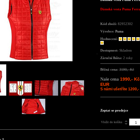
Dámská vesta Puma Ferra
Kód zboží:
82952302
Výrobce:
Puma
Hodnocení:
Dostupnost:
Skladem
Záruční lhůta:
2 roky
Běžná cena:
3190,- Kč
1990,- Kč
Naše cena
EUR
S námi ušetříte 1200,-
Zeptat se prodejce
Vložit do košíku
y 1