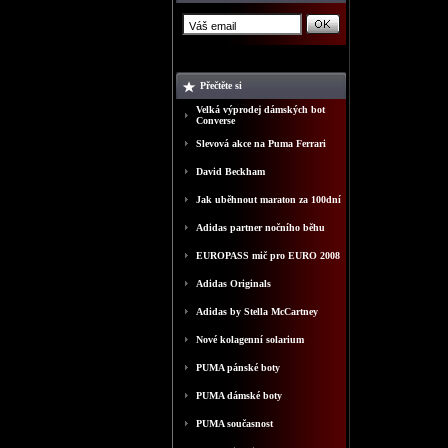
Přečtěte si
Velká výprodej dámských bot
Converse
Slevová akce na Puma Ferrari
David Beckham
Jak uběhnout maraton za 100dní
Adidas partner nočního běhu
EUROPASS mič pro EURO 2008
Adidas Originals
Adidas by Stella McCartney
Nové kolagenní solarium
PUMA pánské boty
PUMA dámské boty
PUMA současnost