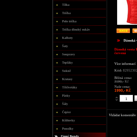
Tílka
Trička
Polo trička
Trička dlouhý rukáv
Kalhoty
Dámská v
Šaty
Dámská vesta 
červená
Soupravy
Tepláky
Více informací
Kód:
8295230
Sukně
Běžná cena:
Kratasy
3190,-
Kč
Naše cena:
Třičtvrtáky
1990,- Kč
Pásky
Šály
Čepice
Vkládat komentáře m
Kšiltovky
Ponožky
Zimní Bundy