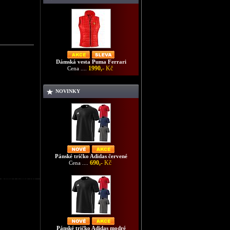
Dámská vesta Puma Ferrari
1990,-
Kč
Cena ....
NOVINKY
Pánské tričko Adidas červené
690,-
Kč
Cena ....
a Puma Ferrari
Pánské tričko Adidas modré