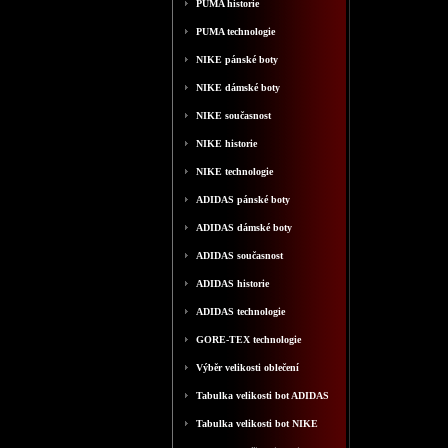
PUMA historie
PUMA technologie
NIKE pánské boty
NIKE dámské boty
NIKE současnost
NIKE historie
NIKE technologie
ADIDAS pánské boty
ADIDAS dámské boty
ADIDAS současnost
ADIDAS historie
ADIDAS technologie
GORE-TEX technologie
Výběr velikosti oblečení
Tabulka velikosti bot ADIDAS
Tabulka velikosti bot NIKE