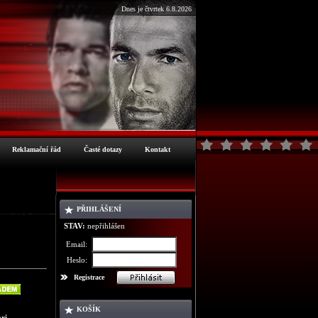
Dnes je čtvrtek 6.8.2026
Reklamační řád
Časté dotazy
Kontakt
PŘIHLÁŠENÍ
ormace o zboží
STAV:
nepřihlášen
Email:
Heslo:
Registrace
KOŠÍK
ri