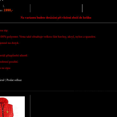
L
1990,-
a:
Na variantu budete dotázáni při vložení zboží do košíku
na zip.
 100% polyester.
Vesta také obsahuje velkou část bavlny, akryl, nylon a spandex.
jemné na dotyk.
riál přizpůsobí siluetě.
odenní použití.
a na zipu
árně
|
Poslat odkaz
Podobné zboží jako Dámská vest