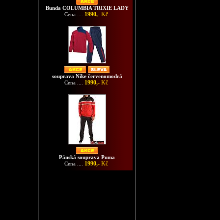
Bunda COLUMBIA TRIXIE LADY
1990,-
Kč
Cena ....
souprava Nike červenomodrá
1990,-
Kč
Cena ....
Pánská souprava Puma
1990,-
Kč
Cena ....