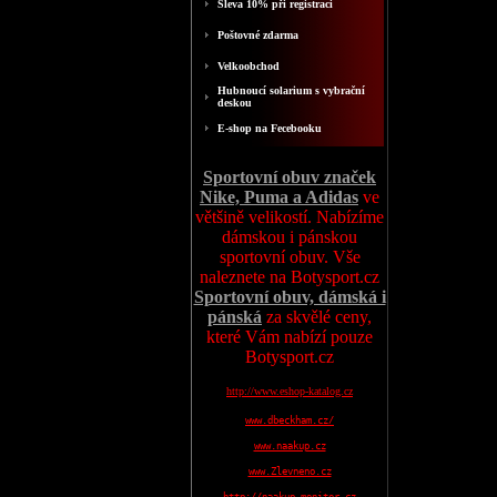
Sleva 10% při registraci
Poštovné zdarma
Velkoobchod
Hubnoucí solarium s vybrační
deskou
E-shop na Fecebooku
Sportovní obuv značek
Nike, Puma a Adidas
ve
většině velikostí. Nabízíme
dámskou i pánskou
sportovní obuv. Vše
naleznete na Botysport.cz
Sportovní obuv, dámská i
pánská
za skvělé ceny,
které Vám nabízí pouze
Botysport.cz
http://www.eshop-katalog.cz
www.dbeckham.cz/
www.naakup.cz
www.Zlevneno.cz