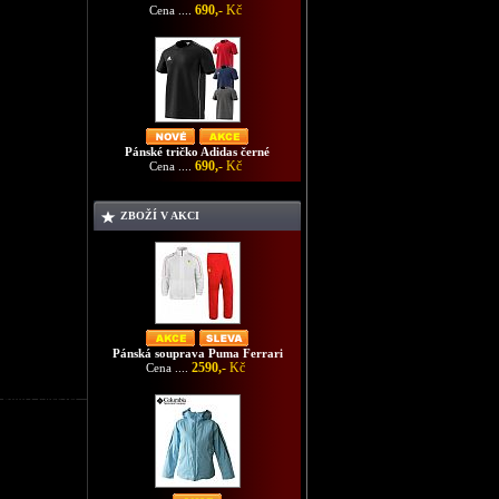
690,-
Kč
Cena ....
Pánské tričko Adidas černé
690,-
Kč
Cena ....
ZBOŽÍ V AKCI
Pánská souprava Puma Ferrari
2590,-
Kč
Cena ....
a Puma Ferrari