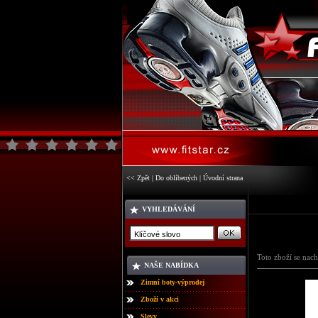
<< Zpět
|
Do oblíbených
|
Úvodní strana
VYHLEDÁVÁNÍ
Toto zboží se nach
NAŠE NABÍDKA
Zimní boty-výprodej
Zboží v akci
Slevy