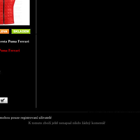
esta Puma Ferrari
Puma Ferrari
2
Komentáře ke zboží Dámská vest
ohou pouze registrovaní uživatelé
K tomuto zboží ještě nenapsal nikdo žádný komentář