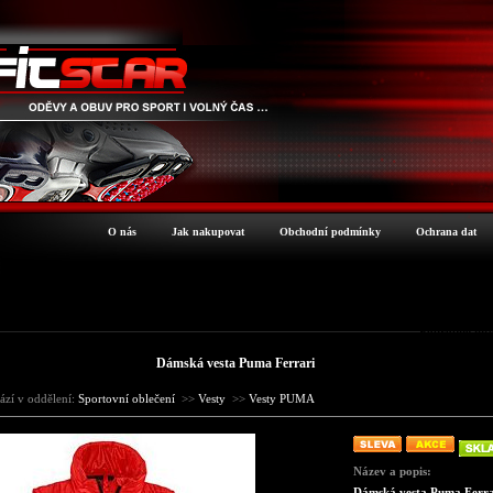
O nás
Jak nakupovat
Obchodní podmínky
Ochrana dat
Podrobné inf
Dámská vesta Puma Ferrari
ází v oddělení:
Sportovní oblečení
>>
Vesty
>>
Vesty PUMA
Název a popis:
Dámská vesta Puma Ferra