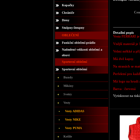
Kopačky
Cen
Chrániče
Dresy
Stulpny-štrupny
Detailní popis
OBLEČENÍ
Vesta FERRARI je 
Funkční oblečení-prádlo
Vnější materiál je
Nadměrné velikosti oblečení a
Velmi měkké a pří
obuvi
Má dvě kapsy.
Sportovní oblečení
Na stranách se mate
Sportovní oblečení
Perfektní pro každ
Bundy
Má logo na hrudi 
Mikiny
Barva : červená
Svetry
Vytisknout na tisk
Vesty
Vesty ADIDAS
Vesty NIKE
Vesty PUMA
Košile