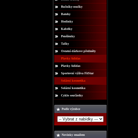
Ručníky-osušky
Batohy
Hodinky
Kabelky
Peněženky
Tašky
Ostatní-dárkove předměty
Plavky Adidas
Plavky Adidas
Sportovní výživa FitStar
Solární kosmetika
Solární kosmetika
Cyklo součástky
Podle výrobce
Novinky emailem