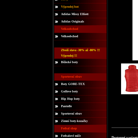
Výprodej bot
Adidas Missy Elliott
Adidas Originals
Velkoobchod
Velkoobchod
Zboží slava -30% až -80% !!!
Výprodej !!!
Běžecké boty
Sportovní obuv
Boty GORE-TEX
Golfove boty
Hip Hop boty
Pantofle
Sportovní obuv
Zimní boty-kozačky
Fotbal shop
Fotbalové míče
Dostupné variant