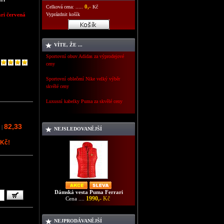
0,-
Celková cena: .....
Kč
ri červená
Vyprázdnit košík
VÍTE, ŽE ...
Sportovní obuv Adidas za výprodejové
ceny
Sportovní oblečení Nike velký výběr
skvělé ceny
Luxusní kabelky Puma za skvělé ceny
82,33
|
NEJSLEDOVANĚJŠÍ
 Kč!
Dámská vesta Puma Ferrari
1990,-
Kč
Cena ....
NEJPRODÁVANĚJŠÍ