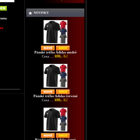
NOVINKY
Puma
ma
Pánské tričko Adidas modré
690,-
Kč
Cena ....
souprava Puma
Pánské tričko Adidas červené
690,-
Kč
Cena ....
Pánské tričko Adidas černé