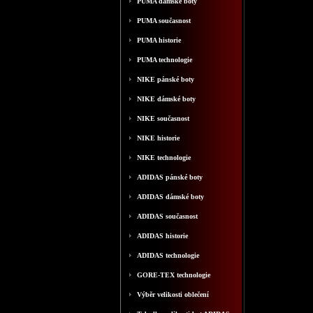
PUMA dámské boty
PUMA současnost
PUMA historie
PUMA technologie
NIKE pánské boty
NIKE dámské boty
NIKE současnost
NIKE historie
NIKE technologie
ADIDAS pánské boty
ADIDAS dámské boty
ADIDAS současnost
ADIDAS historie
ADIDAS technologie
GORE-TEX technologie
Výběr velikosti oblečení