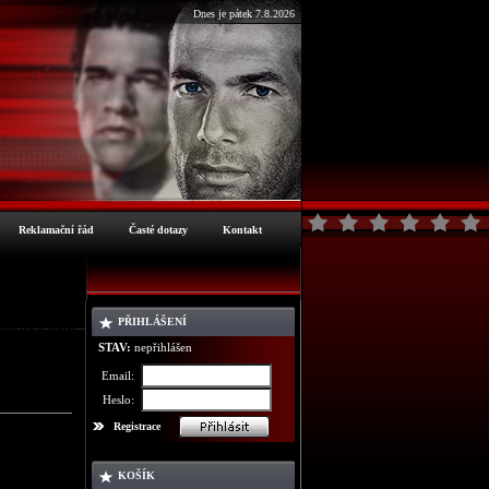
Dnes je pátek 7.8.2026
Reklamační řád
Časté dotazy
Kontakt
PŘIHLÁŠENÍ
ormace o zboží
STAV:
nepřihlášen
Email:
Heslo:
Registrace
KOŠÍK