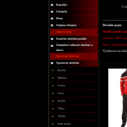
Kopačky
Cen
Chrániče
Dresy
Detailní popis
Stulpny-štrupny
Skvělá pánská sp
OBLEČENÍ
material: 100% po
Funkční oblečení-prádlo
barva: modromodr
Nadměrné velikosti oblečení a
obuvi
Vytisknout na tisk
Sportovní oblečení
Sportovní oblečení
Bundy
Mikiny
Svetry
Vesty
Košile
Tílka
Trička
Polo trička