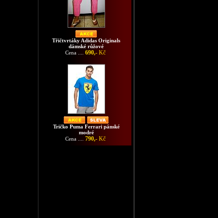
Třičtvrtáky Adidas Originals
dámské růžové
690,-
Kč
Cena ....
Tričko Puma Ferrari pánské
modré
790,-
Kč
Cena ....