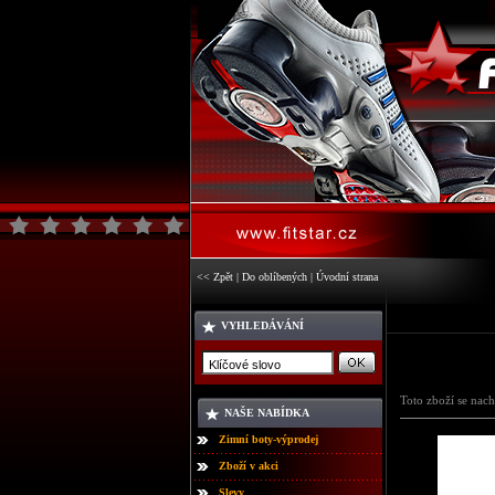
<< Zpět
|
Do oblíbených
|
Úvodní strana
VYHLEDÁVÁNÍ
Toto zboží se nach
NAŠE NABÍDKA
Zimní boty-výprodej
Zboží v akci
Slevy