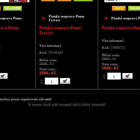
Pánská souprava Puma
souprava Puma
Pánská souprava 
Ferrari
rava Puma
Pánská souprava Puma
Pánská souprava Pu
Ferrari
Více informací
Více informací
2
Kód:
59088511
Kód:
76149403
Běžná cena:
2890,-
Kč
Běžná cena:
5590,-
Kč
Naše cena:
1690,- Kč
Naše cena:
2590,- Kč
Komentáře ke zboží Pánská 
ohou pouze registrovaní uživatelé
K tomuto zboží ještě nenapsal nikdo žádný komentář