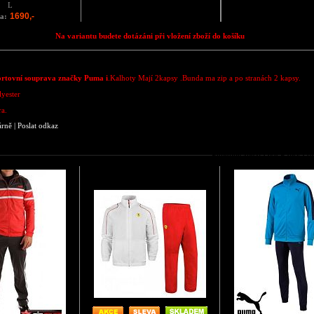
L
1690,-
a:
Na variantu budete dotázáni při vložení zboží do košíku
ortovní souprava značky Puma i
.Kalhoty Mají 2kapsy .Bunda ma zip a po stranách 2 kapsy.
lyester
a.
árně
|
Poslat odkaz
Podobné zboží jako Pánská 