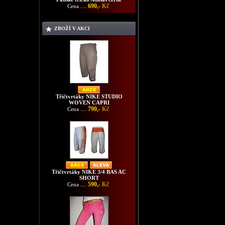
690,-
Kč
Cena ....
ZBOŽÍ V AKCI
Třičtvrtáky NIKE STUDIO
WOVEN CAPRI
790,-
Kč
Cena ....
Třičtvrtáky NIKE 3/4 BAS AC
SHORT
590,-
Kč
Cena ....