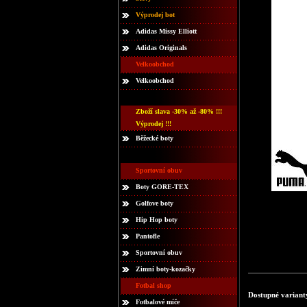
Výprodej bot
Adidas Missy Elliott
Adidas Originals
Velkoobchod
Velkoobchod
Zboží slava -30% až -80% !!!
Výprodej !!!
Běžecké boty
Sportovní obuv
Boty GORE-TEX
Golfove boty
Hip Hop boty
Pantofle
Sportovní obuv
Zimní boty-kozačky
Fotbal shop
Dostupné variant
Fotbalové míče