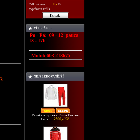
0,-
Celková cena: .....
Kč
Vyprázdnit košík
VÍTE, ŽE ...
Po - Pá: 09 - 12 pauza
13 - 17h
Mobil:
603 218675
NEJSLEDOVANĚJŠÍ
UR
Pánská souprava Puma Ferrari
2590,-
Kč
Cena ....