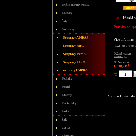
Trička dlouhý rukáv
Kalhoty
Pánská 
Šaty
Pánská soup
Soupravy
Soupravy ADIDAS
Více informací
Soupravy NIKE
Kód:
8170880
Běžná cena:
Soupravy PUMA
2890,-
Kč
Naše cena:
Soupravy JAKO
1990,- Kč
soupravy UMBRO
Tepláky
Sukně
Kratasy
Vkládat komentáře m
Třičtvrtáky
Pásky
Šály
Čepice
Kšiltovky