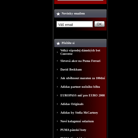
Novinky emailem
Přečtěte si
Velká výprodej dámských bot
Converse
Slevová akce na Puma Ferrari
David Beckham
Jak uběhnout maraton za 100dní
Adidas partner nočního běhu
EUROPASS mič pro EURO 2008
Adidas Originals
Adidas by Stella McCartney
Nové kolagenní solarium
PUMA pánské boty