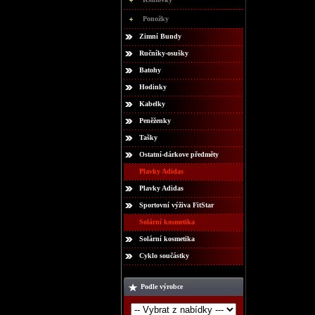
Ponožky
Zimní Bundy
Ručníky-osušky
Batohy
Hodinky
Kabelky
Peněženky
Tašky
Ostatní-dárkove předměty
Plavky Adidas
Plavky Adidas
Sportovní výživa FitStar
Solární kosmetika
Solární kosmetika
Cyklo součástky
Podle výrobce