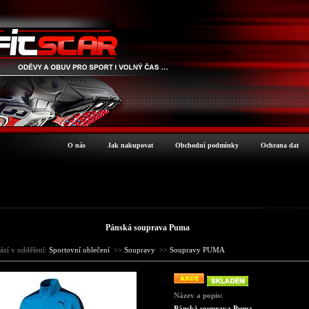
O nás
Jak nakupovat
Obchodní podmínky
Ochrana dat
Podrobné inf
Pánská souprava Puma
ází v oddělení:
Sportovní oblečení
>>
Soupravy
>>
Soupravy PUMA
Název a popis:
Pánská souprava Puma