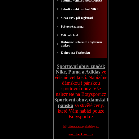
Tabulka velikosti bot ADIDAS
Tabulka velikosti bot NIKE
Sleva 10% při registraci
Poštovné zdarma
Velkoobchod
Hubnoucí solarium s vybrační
deskou
E-shop na Fecebooku
Sportovní obuv značek
Nike, Puma a Adidas
ve
většině velikostí. Nabízíme
dámskou i pánskou
sportovní obuv. Vše
naleznete na Botysport.cz
Sportovní obuv, dámská i
pánská
za skvělé ceny,
které Vám nabízí pouze
Botysport.cz
http://www.eshop-katalog.cz
www.dbeckham.cz/