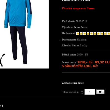
Pánská souprava Puma
Kód zboží:
59088511
Výrobce:
Puma Ferrari
Hodnocení:
Dostupnost:
Skladem
Záruční lhůta:
2 roky
Běžná cena:
2890,- Kč
1690,- Kč
69,92 E
Naše cena
|
S námi ušetříte 1200,- Kč!
Zeptat se prodejce
Vložit do košíku
y 1