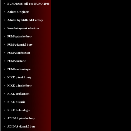
EUROPASS mič pro EURO 2008
Adidas Originals
Adidas by Stella McCartney
Nové kolagenní solarium
PUMA pánské boty
PUMA dámské boty
PUMA současnost
PUMA historie
PUMA technologie
NIKE pánské boty
NIKE dámské boty
NIKE současnost
NIKE historie
NIKE technologie
ADIDAS pánské boty
ADIDAS dámské boty