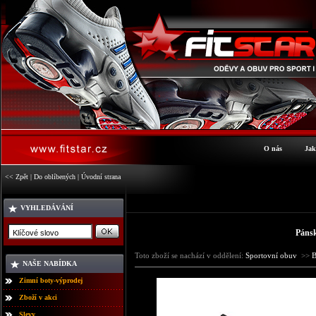
O nás
Jak
<< Zpět
|
Do oblíbených
|
Úvodní strana
VYHLEDÁVÁNÍ
Páns
Toto zboží se nachází v oddělení:
Sportovní obuv
>>
B
NAŠE NABÍDKA
Zimní boty-výprodej
Zboží v akci
Slevy