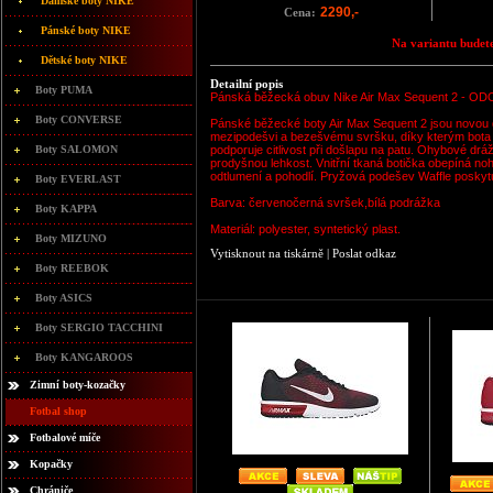
Dámské boty NIKE
2290,-
Cena:
Pánské boty NIKE
Na variantu budete
Dětské boty NIKE
Detailní popis
Boty PUMA
Pánská běžecká obuv Nike Air Max Sequent 2 -
Boty CONVERSE
Pánské běžecké boty Air Max Sequent 2 jsou novou de
mezipodešvi a bezešvému svršku, díky kterým bota p
Boty SALOMON
podporuje citlivost při došlapu na patu. Ohybové drá
prodyšnou lehkost. Vnitřní tkaná botička obepíná no
odtlumení a pohodlí. Pryžová podešev Waffle poskytu
Boty EVERLAST
Barva: červenočerná svršek,bílá podrážka
Boty KAPPA
Materiál: polyester, syntetický plast.
Boty MIZUNO
Vytisknout na tiskárně
|
Poslat odkaz
Boty REEBOK
Boty ASICS
Boty SERGIO TACCHINI
Boty KANGAROOS
Zimní boty-kozačky
Fotbal shop
Fotbalové míče
Kopačky
Chrániče