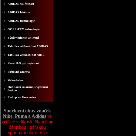
ADIDAS současnost
ADIDAS historie
ADIDAS technologie
GORE-TEX technologie
Výběr velikosti oblečení
Tabulka velikosti bot ADIDAS
Tabulka velikosti bot NIKE
Sleva 10% při registraci
Poštovné zdarma
Velkoobchod
Hubnoucí solarium s vybrační
deskou
E-shop na Fecebooku
Sportovní obuv značek
Nike, Puma a Adidas
ve
většině velikostí. Nabízíme
dámskou i pánskou
sportovní obuv. Vše