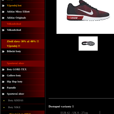
Výprodej bot
Adidas Missy Elliott
Adidas Originals
Velkoobchod
Velkoobchod
Zboží slava -30% až -80% !!!
Výprodej !!!
Běžecké boty
Sportovní obuv
Boty GORE-TEX
Golfove boty
Hip Hop boty
Pantofle
Sportovní obuv
Boty ADIDAS
Dostupné varianty 1
Boty NIKE
EUR 42 - UK 8 - 27cm