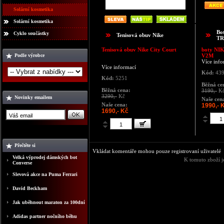
Solární kosmetika
Solární kosmetika
Bo
Cyklo součástky
Tenisová obuv Nike
TR
Tenisová obuv Nike City Court
boty
NI
Podle výrobce
V2M
Více info
Více informací
Kód:
43
Kód:
5251
Běžná ce
Běžná cena:
3190,-
K
3290,-
Kč
Novinky emailem
Naše cen
Naše cena:
1990,- 
1690,- Kč
Přečtěte si
Vkládat komentáře mohou pouze registrovaní uživatelé
Velká výprodej dámských bot
K tomuto zboží j
Converse
Slevová akce na Puma Ferrari
David Beckham
Jak uběhnout maraton za 100dní
Adidas partner nočního běhu