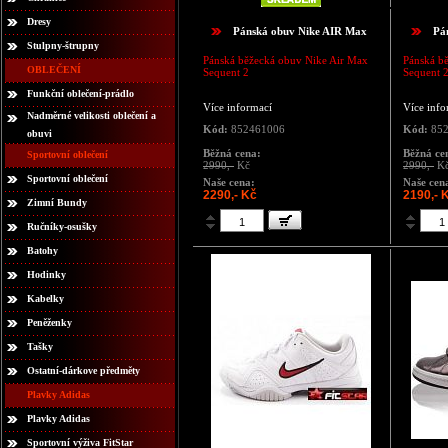
Dresy
Pánská obuv Nike AIR Max
Pá
Stulpny-štrupny
Pánská běžecká obuv Nike Air Max
Pánská b
OBLEČENÍ
Sequent 2
Sequent 
Funkční oblečení-prádlo
Více informací
Více info
Nadměrné velikosti oblečení a
Kód:
852461006
Kód:
852
obuvi
Běžná cena:
Běžná ce
Sportovní oblečení
2990,-
Kč
2990,-
K
Sportovní oblečení
Naše cena:
Naše cen
2290,- Kč
2190,- 
Zimní Bundy
Ručníky-osušky
Batohy
Hodinky
Kabelky
Peněženky
Tašky
Ostatní-dárkove předměty
Plavky Adidas
Plavky Adidas
Sportovní výživa FitStar