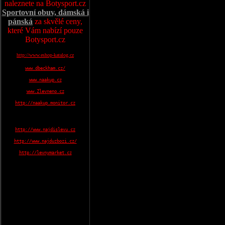
naleznete na Botysport.cz
Sportovní obuv, dámská i
pánská
za skvělé ceny,
které Vám nabízí pouze
Botysport.cz
http://www.eshop-katalog.cz
www.dbeckham.cz/
www.naakup.cz
www.Zlevneno.cz
http://naakup.monitor.cz
http://www.najdislevu.cz
http://www.najduzbozi.cz/
http://levnymarket.cz