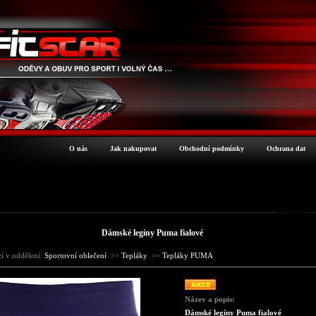
O nás
Jak nakupovat
Obchodní podmínky
Ochrana dat
Podrobné i
Dámské legíny Puma fialové
zí v oddělení:
Sportovní oblečení
>>
Tepláky
>>
Tepláky PUMA
Název a popis:
Dámské legíny Puma fialové