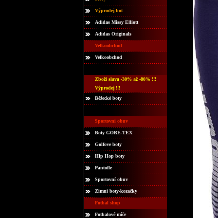
Výprodej bot
Adidas Missy Elliott
Adidas Originals
Velkoobchod
Velkoobchod
Zboží slava -30% až -80% !!!
Výprodej !!!
Běžecké boty
Sportovní obuv
Boty GORE-TEX
Golfove boty
Hip Hop boty
Pantofle
Sportovní obuv
Zimní boty-kozačky
Fotbal shop
Fotbalové míče