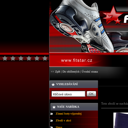
<< Zpět
|
Do oblíbených
|
Úvodní strana
VYHLEDÁVÁNÍ
Toto zboží se nachá
NAŠE NABÍDKA
Zimní boty-výprodej
Zboží v akci
Slevy