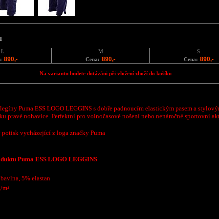
1
L
M
S
890,-
890,-
890,-
:
Cena:
Cena:
Na variantu budete dotázáni při vložení zboží do košíku
 legíny Puma ESS LOGO LEGGINS s dobře padnoucím elastickým pasem a stylový
ku pravé nohavice. Perfektní pro volnočasové nošení nebo nenáročné sportovní akt
ý potisk vycházející z loga značky Puma
roduktu Puma ESS LOGO LEGGINS
bavlna, 5% elastan
/m²