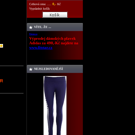
0,-
Celková cena: .....
Kč
Vyprázdnit košík
VÍTE, ŽE ...
Fitstar.cz
Výprodej dámských plavek
Adidas za 490,-Kč najdete na
www.fitstar.cz
NEJSLEDOVANĚJŠÍ
UR