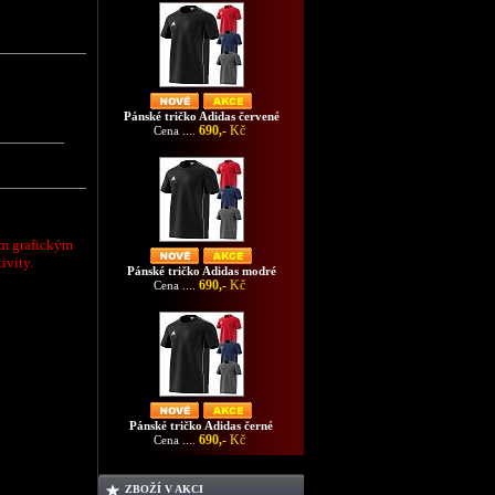
Pánské tričko Adidas červené
690,-
Kč
Cena ....
m grafickým
ivity.
Pánské tričko Adidas modré
690,-
Kč
Cena ....
Pánské tričko Adidas černé
690,-
Kč
Cena ....
ZBOŽÍ V AKCI