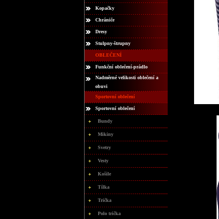
Kopačky
Chrániče
Dresy
Stulpny-štrupny
OBLEČENÍ
Funkční oblečení-prádlo
Nadměrné velikosti oblečení a
obuvi
Sportovní oblečení
Sportovní oblečení
Bundy
Mikiny
Svetry
Vesty
Košile
Tílka
Trička
Polo trička