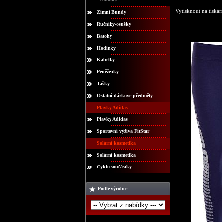
Vytisknout na tiskár
Zimní Bundy
Ručníky-osušky
Batohy
Hodinky
Kabelky
Peněženky
Tašky
Ostatní-dárkove předměty
Plavky Adidas
Plavky Adidas
Sportovní výživa FitStar
Solární kosmetika
Solární kosmetika
Cyklo součástky
Podle výrobce