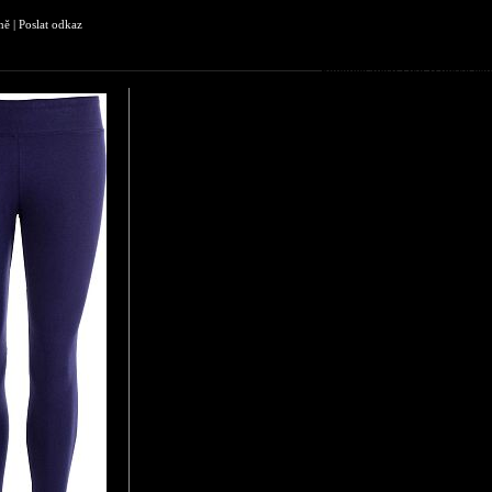
ně
|
Poslat odkaz
Podobné zboží jako Dámské leg