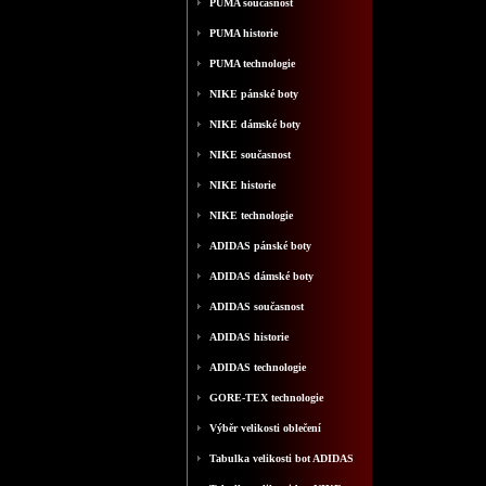
PUMA současnost
PUMA historie
PUMA technologie
NIKE pánské boty
NIKE dámské boty
NIKE současnost
NIKE historie
NIKE technologie
ADIDAS pánské boty
ADIDAS dámské boty
ADIDAS současnost
ADIDAS historie
ADIDAS technologie
GORE-TEX technologie
Výběr velikosti oblečení
Tabulka velikosti bot ADIDAS