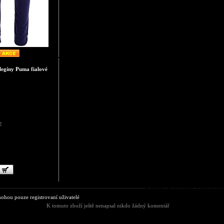
legíny Puma fialové
2
Komentáře ke zboží Dámské leg
hou pouze registrovaní uživatelé
K tomuto zboží ještě nenapsal nikdo žádný komentář