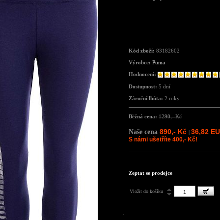
Kód zboží:
83182602
Výrobce:
Puma
Hodnocení:
Dostupnost:
5 dní
Záruční lhůta:
2 roky
Běžná cena:
1290,- Kč
890,- Kč
36,82 E
Naše cena
|
S námi ušetříte 400,- Kč!
Zeptat se prodejce
Vložit do košíku