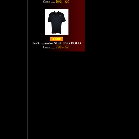
690,-
Kč
Cena ....
Tričko pánské NIKE PSG POLO
790,-
Kč
Cena ....
íny Puma fialové