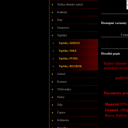
Trička dlouhý rukáv
Kalhoty
Šaty
Dostupné varianty 
Soupravy
Cena
Tepláky
Tepláky ADIDAS
Tepláky NIKE
Detailní popis
Tepláky PUMA
Krásné dámské
Tepláky REEBOK
potiskem na bo
Sukně
grafick
Kratasy
Třičtvrtáky
Parametry p
Pásky
Materiál
95% 
Šály
Gramáž
200g
Čepice
Barva: fialová
Kšiltovky
Ponožky