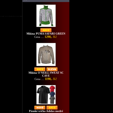
íny Puma fialové
Mikina PUMA SAFARI GREEN
1290,-
Kč
Cena ....
Mikina O'NEILL SWEAT SC
CAVE
1190,-
Kč
Cena ....
Pánské tričko Adidas modré