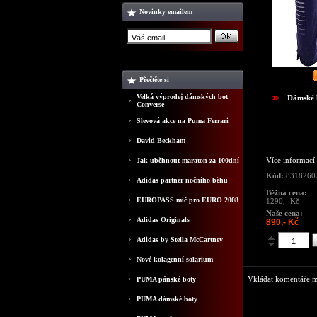
Novinky emailem
Přečtěte si
Velká výprodej dámských bot
Dámské 
Converse
Slevová akce na Puma Ferrari
David Beckham
Více informací
Jak uběhnout maraton za 100dní
Kód:
8318260
Adidas partner nočního běhu
Běžná cena:
EUROPASS mič pro EURO 2008
1290,-
Kč
Naše cena:
Adidas Originals
890,- Kč
Adidas by Stella McCartney
Nové kolagenní solarium
Vkládat komentáře mo
PUMA pánské boty
PUMA dámské boty