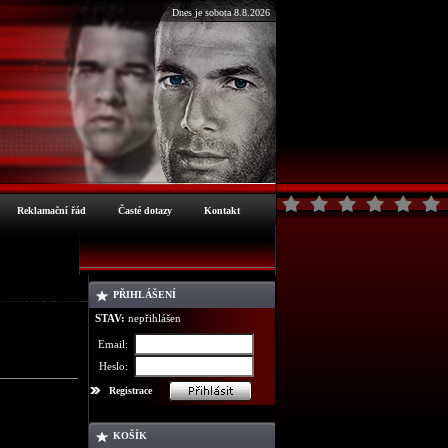
Dnes je sobota 8.8.2026
Reklamační řád
Časté dotazy
Kontakt
PŘIHLÁŠENÍ
nformace o zboží
STAV:
nepřihlášen
Email:
Heslo:
Registrace
KOŠÍK