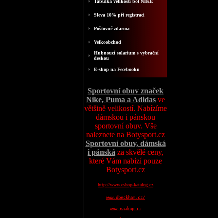
Tabulka velikosti bot NIKE
Sleva 10% při registraci
Poštovné zdarma
Velkoobchod
Hubnoucí solarium s vybrační
deskou
E-shop na Fecebooku
Sportovní obuv značek
Nike, Puma a Adidas
ve
většině velikostí. Nabízíme
dámskou i pánskou
sportovní obuv. Vše
naleznete na Botysport.cz
Sportovní obuv, dámská
i pánská
za skvělé ceny,
které Vám nabízí pouze
Botysport.cz
http://www.eshop-katalog.cz
www.dbeckham.cz/
www.naakup.cz