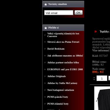
Novinky emailem
Přečtěte si
Tepláky 
Velká výprodej dámských bot
Converse
Sportovní teplá
postranními ka
Slevová akce na Puma Ferrari
stranách. Lehký
Akční výprodej
David Beckham
Více informací
Jak uběhnout maraton za 100dní
Kód:
057547
Běžná cena:
Adidas partner nočního běhu
1490,-
Kč
Naše cena:
EUROPASS mič pro EURO 2008
890,- Kč
Adidas Originals
Adidas by Stella McCartney
Nové kolagenní solarium
PUMA pánské boty
PUMA dámské boty