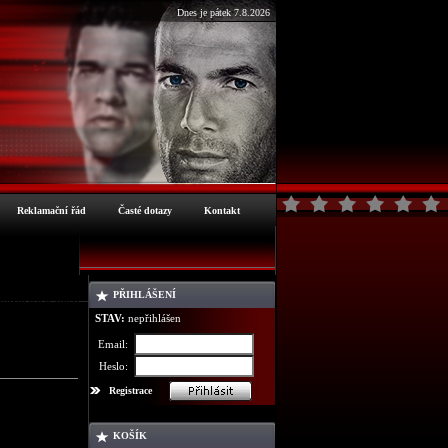
Dnes je pátek 7.8.2026
Reklamační řád
Časté dotazy
Kontakt
PŘIHLÁŠENÍ
nformace o zboží
STAV:
nepřihlášen
Email:
Heslo:
Registrace
KOŠÍK