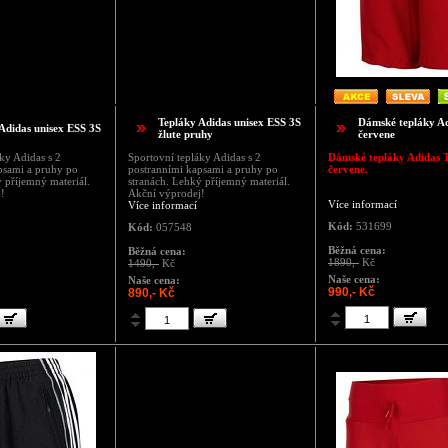
Tepláky Adidas unisex ESS 3S
Dámské tepláky A
Adidas unisex ESS 3S
žlute pruhy
červene
ky Adidas s 2
Sportovní tepláky Adidas s 2
Dámské tepláky Adidas 
psami a pruhy po
postranními kapsami a pruhy po
červene.
 příjemný materiál.
stranách. Lehký příjemný materiál.
!
Akční výprodej!
Více informací
Více informací
Kód:
531699
Kód:
057548
Běžná cena:
Běžná cena:
1890,-
Kč
1490,-
Kč
Naše cena:
Naše cena:
990,- Kč
890,- Kč