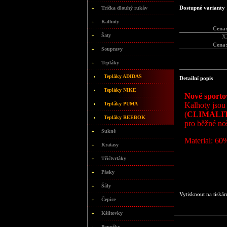
Dostupné varianty 
Trička dlouhý rukáv
Kalhoty
Cena
Šaty
X
Cena
Soupravy
Tepláky
Tepláky ADIDAS
Detailní popis
Tepláky NIKE
Nové sporto
Tepláky PUMA
Kalhoty jsou 
(
CLIMALI
Tepláky REEBOK
pro běžné no
Sukně
Material: 60
Kratasy
Třičtvrtáky
Pásky
Šály
Vytisknout na tiskár
Čepice
Kšiltovky
Ponožky