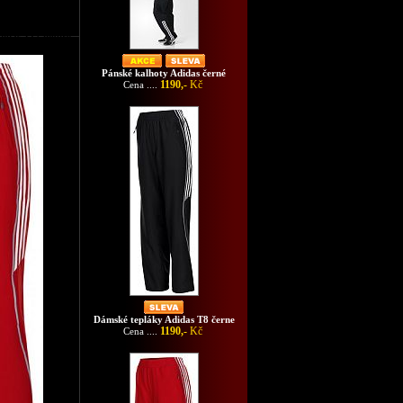
Adidas T12 modré
Pánské kalhoty Adidas černé
1190,-
Kč
Cena ....
Dámské tepláky Adidas T8 černe
1190,-
Kč
Cena ....