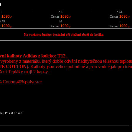
1
L
XL
XXL
1090,-
1090,-
1090,-
:
Cena:
Cena:
XXL
M
S
1090,-
1090,-
1090,-
:
Cena:
Cena:
Na variantu budete dotázáni při vložení zboží do košíku
vní kalhoty Adidas z kolekce T12.
vyrobeny z materiálu, který dobře odvání nadbytečnou tělesnou teplotu
TE COTTON
). Kalhoty jsou velice pohodlné a jsou vodné jak pro tréni
šení.Tepláky mají 2 kapsy.
% Cotton,40%polyester
ně
|
Poslat odkaz
So