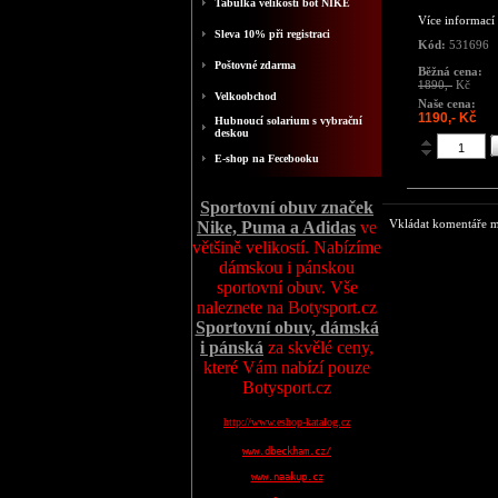
Tabulka velikosti bot NIKE
Více informací
Sleva 10% při registraci
Kód:
531696
Poštovné zdarma
Běžná cena:
1890,-
Kč
Velkoobchod
Naše cena:
1190,- Kč
Hubnoucí solarium s vybrační
deskou
E-shop na Fecebooku
Sportovní obuv značek
Vkládat komentáře mo
Nike, Puma a Adidas
ve
většině velikostí. Nabízíme
dámskou i pánskou
sportovní obuv. Vše
naleznete na Botysport.cz
Sportovní obuv, dámská
i pánská
za skvělé ceny,
které Vám nabízí pouze
Botysport.cz
http://www.eshop-katalog.cz
www.dbeckham.cz/
www.naakup.cz