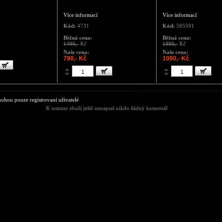
Více informací
Více informací
Kód:
4731
Kód:
505591
Běžná cena:
Běžná cena:
1490,-
Kč
1890,-
Kč
Naše cena:
Naše cena:
790,- Kč
1090,- Kč
Komentáře ke zboží Pánské tepláky 
hou pouze registrovaní uživatelé
K tomuto zboží ještě nenapsal nikdo žádný komentář