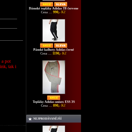
Dámské tepláky Adidas T8 červene
990,-
Kč
Cena ....
Pánské kalhoty Adidas černé
1190,-
Kč
Cena ....
 a pot
nk, tak i
Tepláky Adidas unisex ESS 3S
890,-
Kč
Cena ....
NEJPRODÁVANĚJŠÍ
ubory ke stažení