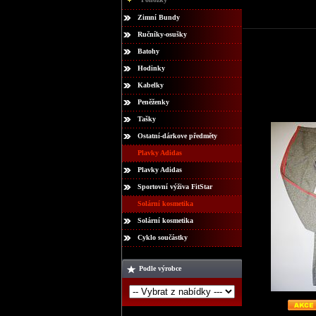
Zimní Bundy
Ručníky-osušky
Batohy
Hodinky
Kabelky
Peněženky
Tašky
Ostatní-dárkove předměty
Plavky Adidas
Plavky Adidas
Sportovní výživa FitStar
Solární kosmetika
Solární kosmetika
Cyklo součástky
Podle výrobce