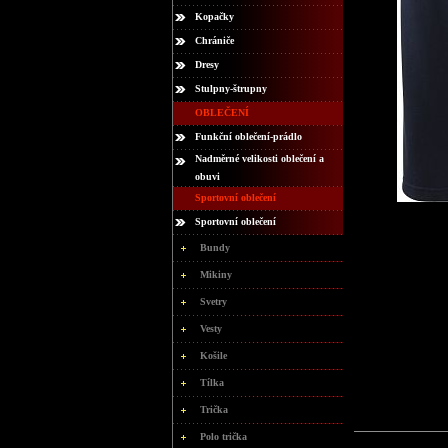
Kopačky
Chrániče
Dresy
Stulpny-štrupny
OBLEČENÍ
Funkční oblečení-prádlo
Nadměrné velikosti oblečení a
obuvi
Sportovní oblečení
Sportovní oblečení
Bundy
Mikiny
Svetry
Vesty
Košile
Tílka
Trička
Polo trička