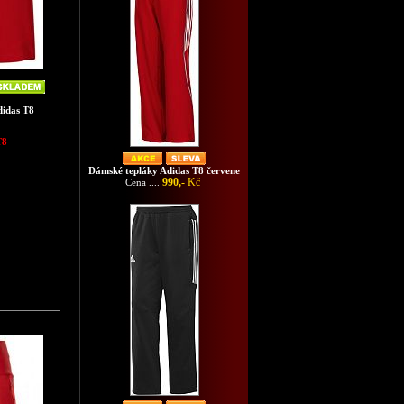
didas T8
T8
Dámské tepláky Adidas T8 červene
990,-
Kč
Cena ....