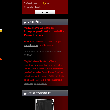
0,-
Celková cena: .....
Kč
Vyprázdnit košík
VÍTE, ŽE ...
Velká slevová akce na
komplet peněženka + kabelka
Puma Ferrari
Velký výběr najdete na našem eshopu
www.fitstar.cz
na odkazu níže.
http://www.fitstar.cz/Kabelky/Kabelky-
PUMA/
UR
Na přání zákazníka vám můžeme
zkombinavat i ruzné barvy peněženek a
kabelek Puma Ferrari a nebo kombinace
peněženka a taška Puma Ferrari.Stačí se
dohodnout na telefonu: +420603218675
od 9h-12h - 13 - 17h a nebo
na emailu
vlasta.slajer@seznam.cz
NEJSLEDOVANĚJŠÍ