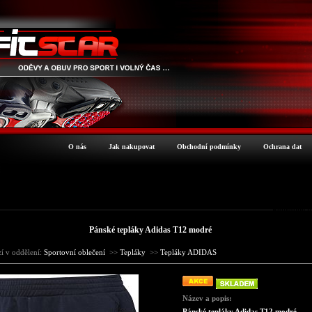
O nás
Jak nakupovat
Obchodní podmínky
Ochrana dat
Podrobné i
Pánské tepláky Adidas T12 modré
zí v oddělení:
Sportovní oblečení
>>
Tepláky
>>
Tepláky ADIDAS
Název a popis:
Pánské tepláky Adidas T12 modré