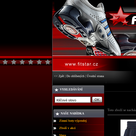
<< Zpět
|
Do oblíbených
|
Úvodní strana
VYHLEDÁVÁNÍ
Toto zboží se nachá
NAŠE NABÍDKA
Zimní boty-výprodej
Zboží v akci
Slevy