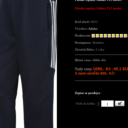
Pánské tepláky Adidas T12 modré
Kód zboží:
6652
Výrobce:
Adidas
Hodnocení:
Dostupnost:
Skladem
Záruční lhůta:
2 roky
Běžná cena:
1890,- Kč
1090,- Kč
45,1 E
Naše cena
|
S námi ušetříte 800,- Kč!
Zeptat se prodejce
Vložit do košíku