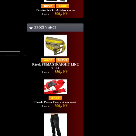
Pánské tričko Adidas černé
690,-
Kč
Cena ....
ZBOŽÍ V AKCI
Adidas T12 modré
Pásek PUMA STRAIGHT LINE
YELL
650,-
Kč
Cena ....
Pásek Puma Ferrari červená
890,-
Kč
Cena ....