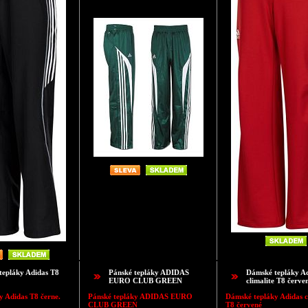
tepláky Adidas T8
Pánské tepláky ADIDAS
Dámské tepláky A
EURO CLUB GREEN
climalite T8 červe
y Adidas T8 černe.
Pánské tepláky ADIDAS EURO
Dámské tepláky Adidas c
CLUB GREEN
T8 červené