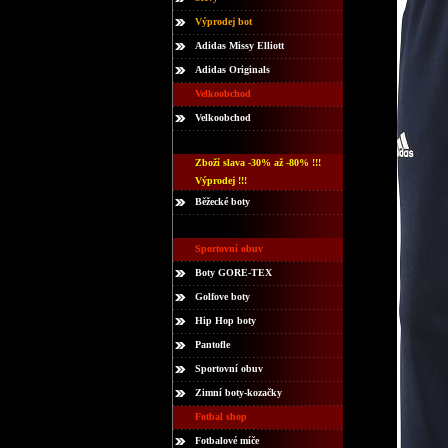
Výprodej bot
Adidas Missy Elliott
Adidas Originals
Velkoobchod
Velkoobchod
Zboží slava -30% až -80% !!!
Výprodej !!!
Běžecké boty
Sportovní obuv
Boty GORE-TEX
Golfove boty
Hip Hop boty
Pantofle
Sportovní obuv
Zimní boty-kozačky
Fotbal shop
Fotbalové míče