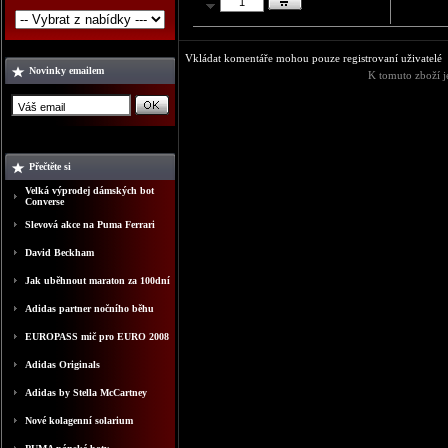
Vkládat komentáře mohou pouze registrovaní uživatelé
Novinky emailem
K tomuto zboží j
Přečtěte si
Velká výprodej dámských bot
Converse
Slevová akce na Puma Ferrari
David Beckham
Jak uběhnout maraton za 100dní
Adidas partner nočního běhu
EUROPASS mič pro EURO 2008
Adidas Originals
Adidas by Stella McCartney
Nové kolagenní solarium