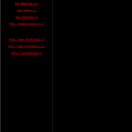
www.dbeckham.cz/
www.naakup.cz
www.Zlevneno.cz
http://naakup.monitor.cz
http://www.najdislevu.cz
http://www.najduzbozi.cz/
http://levnymarket.cz