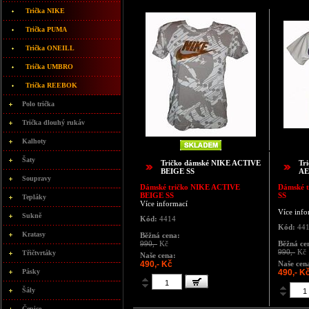
Trička NIKE
Trička PUMA
Trička ONEILL
Trička UMBRO
Trička REEBOK
Polo trička
Trička dlouhý rukáv
Kalhoty
Šaty
Tričko dámské NIKE ACTIVE
Tr
BEIGE SS
AE
Soupravy
Dámské tričko NIKE ACTIVE
Dámské t
BEIGE SS
SS
Tepláky
Více informací
Více info
Sukně
Kód:
4414
Kód:
44
Kratasy
Běžná cena:
990,-
Kč
Běžná ce
990,-
Kč
Třičtvrtáky
Naše cena:
490,- Kč
Naše cen
Pásky
490,- K
Šály
Čepice