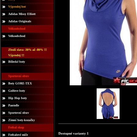
Výprodej bot
Adidas Missy Elliott
Adidas Originals
Velkoobchod
Velkoobchod
Zboží slava -30% až -80% !!!
Výprodej !!!
Běžecké boty
Sportovní obuv
Boty GORE-TEX
Golfove boty
Hip Hop boty
Pantofle
Sportovní obuv
Zimní boty-kozačky
Fotbal shop
Dostupné varianty 1
Fotbalové míče