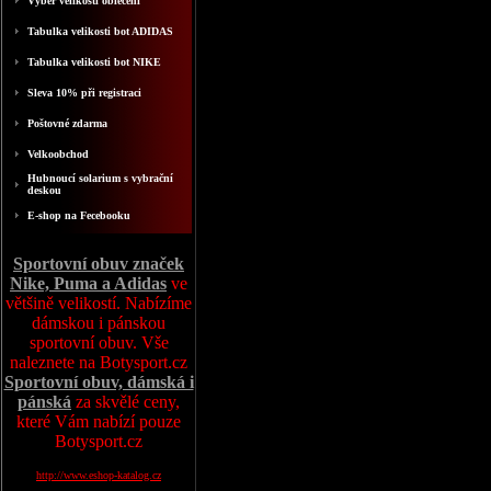
Výběr velikosti oblečení
Tabulka velikosti bot ADIDAS
Tabulka velikosti bot NIKE
Sleva 10% při registraci
Poštovné zdarma
Velkoobchod
Hubnoucí solarium s vybrační
deskou
E-shop na Fecebooku
Sportovní obuv značek
Nike, Puma a Adidas
ve
většině velikostí. Nabízíme
dámskou i pánskou
sportovní obuv. Vše
naleznete na Botysport.cz
Sportovní obuv, dámská i
pánská
za skvělé ceny,
které Vám nabízí pouze
Botysport.cz
http://www.eshop-katalog.cz