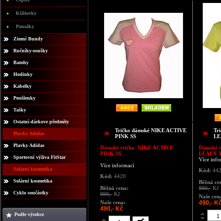
Kšiltovky
Ponožky
Zimní Bundy
Ručníky-osušky
Batohy
Hodinky
Kabelky
Peněženky
Tašky
Ostatní-dárkove předměty
Tričko dámské NIKE ACTIVE
Tr
Plavky Adidas
PINK SS
LE
Plavky Adidas
Dámské tričko
NIKE ACTIVE
Dámské t
PINK SS
LEAFY 
Sportovní výživa FitStar
Více info
Více informací
Solární kosmetika
Kód:
44
Kód:
4420
Solární kosmetika
Běžná ce
Běžná cena:
990,-
Kč
Cyklo součástky
990,-
Kč
Naše cen
Naše cena:
490,- K
490,- Kč
Podle výrobce