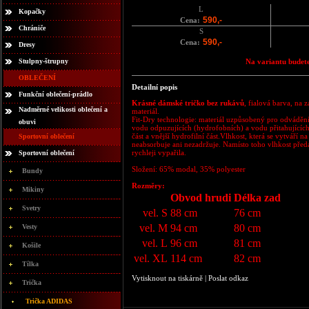
L
Kopačky
590,-
Cena:
Chrániče
S
590,-
Cena:
Dresy
Stulpny-štrupny
Na variantu budete
OBLEČENÍ
Detailní popis
Funkční oblečení-prádlo
Krásné dámské tričko bez rukávů
, fialová barva, na
Nadměrné velikosti oblečení a
materiál.
Fit-Dry technologie: materiál uzpůsobený pro odvádění
obuvi
vodu odpuzujících (hydrofobních) a vodu přitahujících 
část a vnější hydrofilní část.Vlhkost, která se vytváří n
Sportovní oblečení
neabsorbuje ani nezadržuje. Namísto toho vlhkost předáv
rychleji vypařila.
Sportovní oblečení
Složení: 65% modal, 35% polyester
Bundy
Rozměry:
Mikiny
Obvod hrudi
Délka zad
Svetry
vel. S
88 cm
76 cm
vel. M
94 cm
80 cm
Vesty
vel. L
96 cm
81 cm
Košile
vel. XL
114 cm
82 cm
Tílka
Vytisknout na tiskárně
|
Poslat odkaz
Trička
Trička ADIDAS