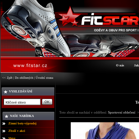
O nás
Jak
<< Zpět
|
Do oblíbených
|
Úvodní strana
VYHLEDÁVÁNÍ
T
Toto zboží se nachází v oddělení:
Sportovní oblečení
>
NAŠE NABÍDKA
Zimní boty-výprodej
Zboží v akci
Slevy