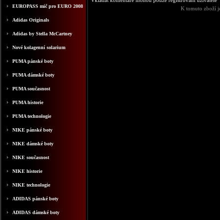
Vkládat komentáře mohou pouze registrovaní uživatelé
EUROPASS mič pro EURO 2008
K tomuto zboží j
Adidas Originals
Adidas by Stella McCartney
Nové kolagenní solarium
PUMA pánské boty
PUMA dámské boty
PUMA současnost
PUMA historie
PUMA technologie
NIKE pánské boty
NIKE dámské boty
NIKE současnost
NIKE historie
NIKE technologie
ADIDAS pánské boty
ADIDAS dámské boty