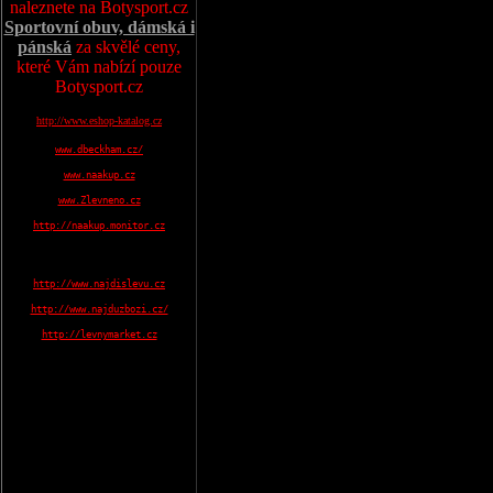
naleznete na Botysport.cz
Sportovní obuv, dámská i
pánská
za skvělé ceny,
které Vám nabízí pouze
Botysport.cz
http://www.eshop-katalog.cz
www.dbeckham.cz/
www.naakup.cz
www.Zlevneno.cz
http://naakup.monitor.cz
http://www.najdislevu.cz
http://www.najduzbozi.cz/
http://levnymarket.cz