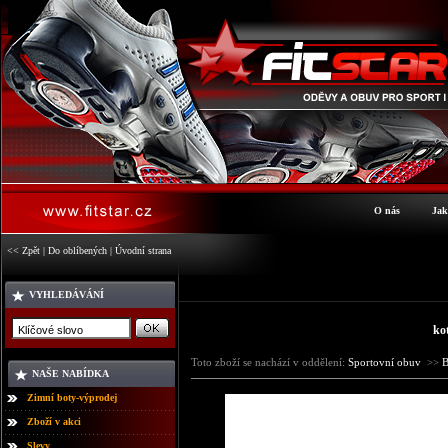
O nás
Jak
<< Zpět
|
Do oblíbených
|
Úvodní strana
VYHLEDÁVÁNÍ
ko
Toto zboží se nachází v oddělení:
Sportovní obuv
>>
B
NAŠE NABÍDKA
Zimní boty-výprodej
Zboží v akci
Slevy