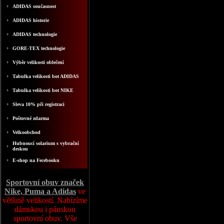
ADIDAS současnost
ADIDAS historie
ADIDAS technologie
GORE-TEX technologie
Výběr velikosti oblečení
Tabulka velikosti bot ADIDAS
Tabulka velikosti bot NIKE
Sleva 10% při registraci
Poštovné zdarma
Velkoobchod
Hubnoucí solarium s vybrační
deskou
E-shop na Fecebooku
Sportovní obuv značek
Nike, Puma a Adidas
ve
většině velikostí. Nabízíme
dámskou i pánskou
sportovní obuv. Vše