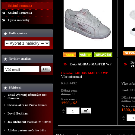
Solární kosmetika
Solární kosmetika
Cyklo součástky
Podle výrobce
Novinky emailem
Bo
Boty ADIDAS MASTER WP
V
Dámské
ADIDAS MASTER WP
Více informací
Kód:
4492
Více info
Přečtěte si
Kód:
017
Běžná cena:
2390,-
Kč
Velká výprodej dámských bot
Běžná ce
Converse
Naše cena:
2790,-
K
1590,- Kč
Slevová akce na Puma Ferrari
Naše cen
1390,- 
David Beckham
Jak uběhnout maraton za 100dní
Adidas partner nočního běhu