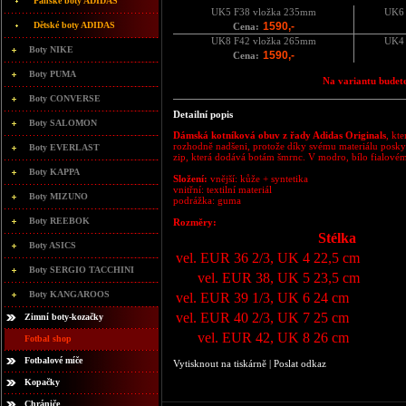
Pánské boty ADIDAS
UK5 F38 vložka 235mm
UK6 
Dětské boty ADIDAS
1590,-
Cena:
UK8 F42 vložka 265mm
UK4 
Boty NIKE
1590,-
Cena:
Boty PUMA
Na variantu budete
Boty CONVERSE
Detailní popis
Boty SALOMON
Dámská kotníková obuv z řady Adidas Originals
, kt
rozhodně nadšeni, protože díky svému materiálu poskyt
Boty EVERLAST
zip, která dodává botám šmrnc. V modro, bílo fialové
Boty KAPPA
Složení:
vnější: kůže + syntetika
vnitřní: textilní materiál
Boty MIZUNO
podrážka: guma
Boty REEBOK
Rozměry:
Stélka
Boty ASICS
vel. EUR 36 2/3, UK 4
22,5 cm
Boty SERGIO TACCHINI
vel. EUR 38, UK 5
23,5 cm
Boty KANGAROOS
vel. EUR 39 1/3, UK 6
24 cm
vel. EUR 40 2/3, UK 7
25 cm
Zimní boty-kozačky
vel. EUR 42, UK 8
26 cm
Fotbal shop
Fotbalové míče
Vytisknout na tiskárně
|
Poslat odkaz
Kopačky
Chrániče