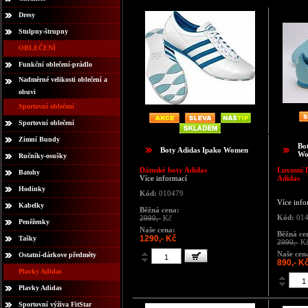
Dresy
Stulpny-štrupny
OBLEČENÍ
Funkční oblečení-prádlo
Nadměrné velikosti oblečení a
obuvi
Sportovní oblečení
Sportovní oblečení
Zimní Bundy
Bo
Boty Adidas Ipako Women
Wo
Ručníky-osušky
Dámské boty Adidas
Luxusní 
Batohy
Více informací
Adidas
Hodinky
Kód:
010479
Více info
Kabelky
Běžná cena:
Kód:
014
2990,-
Kč
Peněženky
Naše cena:
Běžná ce
1290,- Kč
Tašky
2990,-
K
Naše cen
Ostatní-dárkove předměty
890,- K
Plavky Adidas
Plavky Adidas
Sportovní výživa FitStar