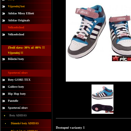
Výprodej bot
Adidas Missy Elliott
Adidas Originals
Velkoobchod
Velkoobchod
Zboží slava -30% až -80% !!!
Výprodej !!!
Běžecké boty
Sportovní obuv
Boty GORE-TEX
Golfove boty
Hip Hop boty
Pantofle
Sportovní obuv
Boty ADIDAS
Dámské boty ADIDAS
Dostupné varianty 1