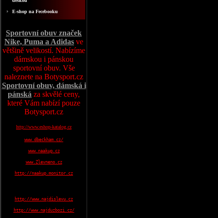
deskou
E-shop na Fecebooku
Sportovní obuv značek
Nike, Puma a Adidas
ve
většině velikostí. Nabízíme
dámskou i pánskou
sportovní obuv. Vše
naleznete na Botysport.cz
Sportovní obuv, dámská i
pánská
za skvělé ceny,
které Vám nabízí pouze
Botysport.cz
http://www.eshop-katalog.cz
www.dbeckham.cz/
www.naakup.cz
www.Zlevneno.cz
http://naakup.monitor.cz
http://www.najdislevu.cz
http://www.najduzbozi.cz/