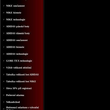
NIKE současnost
NIKE historie
NIKE technologie
ADIDAS pánské boty
ADIDAS dámské boty
ADIDAS současnost
ADIDAS historie
ADIDAS technologie
GORE-TEX technologie
Výběr velikosti oblečení
Tabulka velikosti bot ADIDAS
Tabulka velikosti bot NIKE
Sleva 10% při registraci
Poštovné zdarma
Velkoobchod
Hubnoucí solarium s vybrační