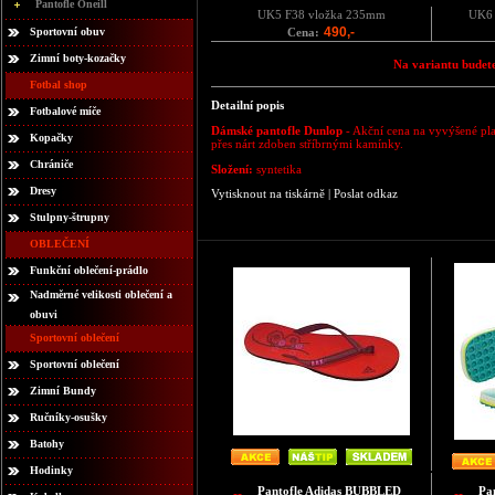
Pantofle Oneill
UK5 F38 vložka 235mm
UK6 
490,-
Sportovní obuv
Cena:
Zimní boty-kozačky
Na variantu budete
Fotbal shop
Detailní popis
Fotbalové míče
Dámské pantofle Dunlop
- Akční cena
na vyvýšené pla
Kopačky
přes nárt zdoben stříbrnými kamínky.
Chrániče
Složení:
syntetika
Dresy
Vytisknout na tiskárně
|
Poslat odkaz
Stulpny-štrupny
OBLEČENÍ
Funkční oblečení-prádlo
Nadměrné velikosti oblečení a
obuvi
Sportovní oblečení
Sportovní oblečení
Zimní Bundy
Ručníky-osušky
Batohy
Hodinky
Pantofle Adidas BUBBLED
Pa