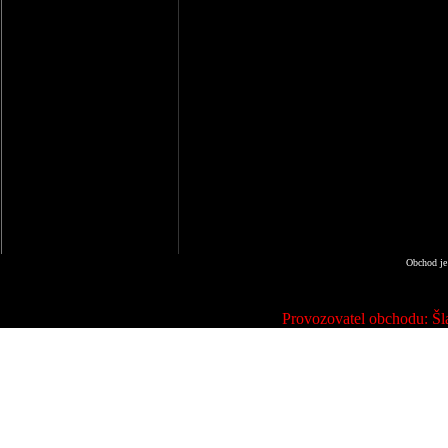
Obchod je
Provozovatel obchodu: Šla