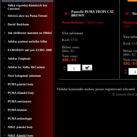
Velká výprodej dámských bot
Converse
Pantofle PUMA TROPI CAT
Dá
BROWN
Slevová akce na Puma Ferrari
Pantofle Puma
- Akční cena
Dámské p
David Beckham
cena
Jak uběhnout maraton za 100dní
Více informací
Více info
Kód:
4741
Adidas partner nočního běhu
Kód:
63
Běžná cena:
EUROPASS mič pro EURO 2008
890,-
Kč
Běžná ce
890,-
Kč
Naše cena:
Adidas Originals
490,- Kč
Naše cen
490,- K
Adidas by Stella McCartney
Nové kolagenní solarium
PUMA pánské boty
Vkládat komentáře mohou pouze registrovaní uživatelé
PUMA dámské boty
K tomuto zboží j
PUMA současnost
PUMA historie
PUMA technologie
NIKE pánské boty
NIKE dámské boty