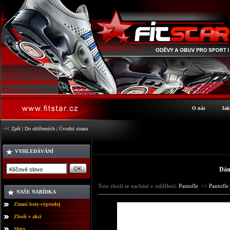
O nás
Jak
<< Zpět
|
Do oblíbených
|
Úvodní strana
VYHLEDÁVÁNÍ
Dám
Toto zboží se nachází v oddělení:
Pantofle
>>
Pantofl
NAŠE NABÍDKA
Zimní boty-výprodej
Zboží v akci
Slevy