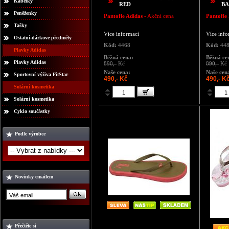
Kabelky
RED
BA
Peněženky
Pantofle Adidas
- Akční cena
Pantofle
Tašky
Více informací
Více info
Ostatní-dárkove předměty
Kód:
4468
Kód:
44
Plavky Adidas
Běžná cena:
Běžná ce
Plavky Adidas
890,-
Kč
890,-
Kč
Naše cena:
Naše cen
Sportovní výživa FitStar
490,- Kč
490,- K
Solární kosmetika
Solární kosmetika
Cyklo součástky
Podle výrobce
Novinky emailem
Přečtěte si