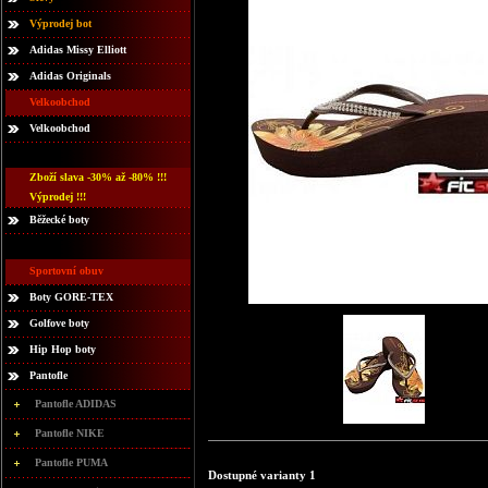
Výprodej bot
Adidas Missy Elliott
Adidas Originals
Velkoobchod
Velkoobchod
Zboží slava -30% až -80% !!!
Výprodej !!!
Běžecké boty
Sportovní obuv
Boty GORE-TEX
Golfove boty
Hip Hop boty
Pantofle
Pantofle ADIDAS
Pantofle NIKE
Pantofle PUMA
Dostupné varianty 1