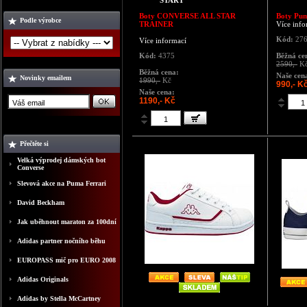
START
Boty CONVERSE ALL STAR
Boty Pu
Podle výrobce
TRAINER
Více info
Kód:
276
Více informací
Kód:
4375
Běžná ce
2590,-
K
Běžná cena:
Naše cen
Novinky emailem
1990,-
Kč
990,- K
Naše cena:
1190,- Kč
Přečtěte si
Velká výprodej dámských bot
Converse
Slevová akce na Puma Ferrari
David Beckham
Jak uběhnout maraton za 100dní
Adidas partner nočního běhu
EUROPASS mič pro EURO 2008
Adidas Originals
Adidas by Stella McCartney