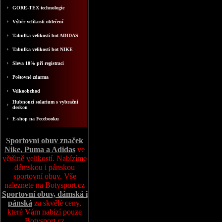
GORE-TEX technologie
Výběr velikosti oblečení
Tabulka velikosti bot ADIDAS
Tabulka velikosti bot NIKE
Sleva 10% při registraci
Poštovné zdarma
Velkoobchod
Hubnoucí solarium s vybrační
deskou
E-shop na Fecebooku
Sportovní obuv značek
Nike, Puma a Adidas
ve
většině velikostí. Nabízíme
dámskou i pánskou
sportovní obuv. Vše
naleznete na Botysport.cz
Sportovní obuv, dámská i
pánská
za skvělé ceny,
které Vám nabízí pouze
Botysport.cz