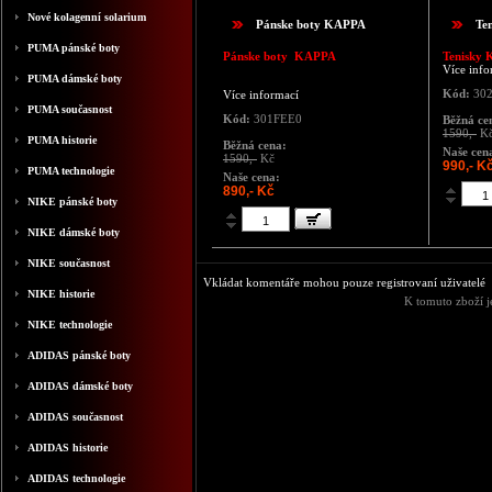
Nové kolagenní solarium
Pánske boty KAPPA
Te
PUMA pánské boty
Pánske boty KAPPA
Tenisky 
Více info
PUMA dámské boty
Kód:
30
Více informací
PUMA současnost
Kód:
301FEE0
Běžná ce
1590,-
K
PUMA historie
Běžná cena:
Naše cen
1590,-
Kč
990,- K
PUMA technologie
Naše cena:
890,- Kč
NIKE pánské boty
NIKE dámské boty
NIKE současnost
Vkládat komentáře mohou pouze registrovaní uživatelé
NIKE historie
K tomuto zboží j
NIKE technologie
ADIDAS pánské boty
ADIDAS dámské boty
ADIDAS současnost
ADIDAS historie
ADIDAS technologie