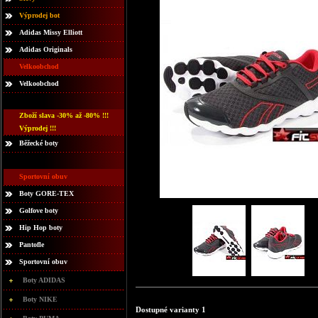
Výprodej bot
Adidas Missy Elliott
Adidas Originals
Velkoobchod
Velkoobchod
Zboží slava -30% až -80% !!!
Výprodej !!!
Běžecké boty
Sportovní obuv
Boty GORE-TEX
Golfove boty
Hip Hop boty
Pantofle
Sportovní obuv
Boty ADIDAS
Boty NIKE
Dostupné varianty 1