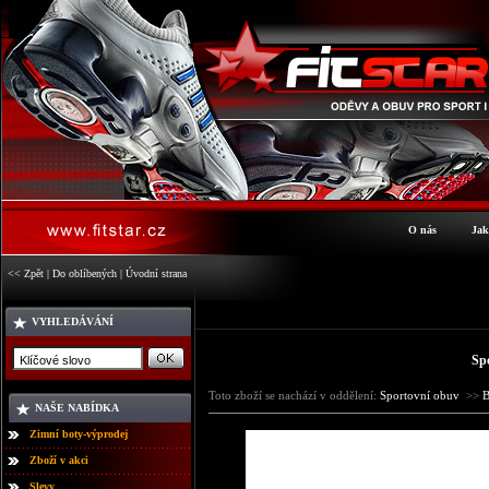
O nás
Jak
<< Zpět
|
Do oblíbených
|
Úvodní strana
VYHLEDÁVÁNÍ
Sp
Toto zboží se nachází v oddělení:
Sportovní obuv
>>
NAŠE NABÍDKA
Zimní boty-výprodej
Zboží v akci
Slevy