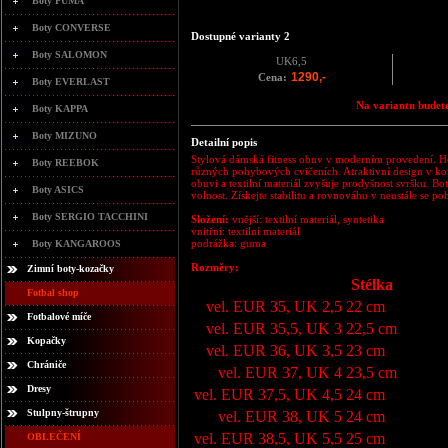
Boty PUMA
Boty CONVERSE
Dostupné varianty 2
Boty SALOMON
UK6,5
1290,-
Cena:
Boty EVERLAST
Na variantu budete
Boty KAPPA
Boty MIZUNO
Detailní popis
Stylová dámská fitness obuv v moderním provedení. Hodí
Boty REEBOK
různých pohybových cvičeních. Atraktivní design v kom
obuvi a textilní materiál zvyšuje prodyšnost svršku. 
Boty ASICS
volnost. Získejte stabilitu a rovnováhu v neustále se po
Boty SERGIO TACCHINI
Složení:
vnější: textilní materiál, syntetika
vnitřní: textilní materiál
podrážka: guma
Boty KANGAROOS
Rozměry:
Zimní boty-kozačky
Stélka
Fotbal shop
vel. EUR 35, UK 2,5
22 cm
Fotbalové míče
vel. EUR 35,5, UK 3
22,5 cm
Kopačky
vel. EUR 36, UK 3,5
23 cm
Chrániče
vel. EUR 37, UK 4
23,5 cm
Dresy
vel. EUR 37,5, UK 4,5
24 cm
Stulpny-štrupny
vel. EUR 38, UK 5
24 cm
vel. EUR 38,5, UK 5,5
25 cm
OBLEČENÍ