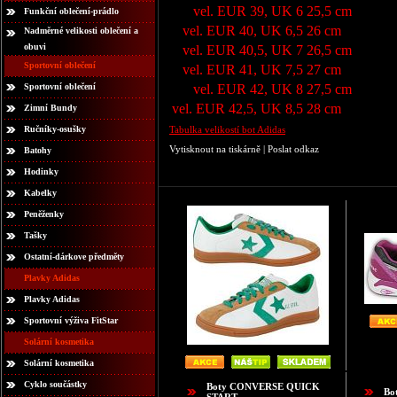
vel. EUR 39, UK 6
25,5 cm
Funkční oblečení-prádlo
vel. EUR 40, UK 6,5
26 cm
Nadměrné velikosti oblečení a
obuvi
vel. EUR 40,5, UK 7
26,5 cm
Sportovní oblečení
vel. EUR 41, UK 7,5
27 cm
Sportovní oblečení
vel. EUR 42, UK 8
27,5 cm
vel. EUR 42,5, UK 8,5
28 cm
Zimní Bundy
Ručníky-osušky
Tabulka velikostí bot Adidas
Vytisknout na tiskárně
|
Poslat odkaz
Batohy
Hodinky
Kabelky
Peněženky
Tašky
Ostatní-dárkove předměty
Plavky Adidas
Plavky Adidas
Sportovní výživa FitStar
Solární kosmetika
Solární kosmetika
Cyklo součástky
Boty CONVERSE QUICK
Bo