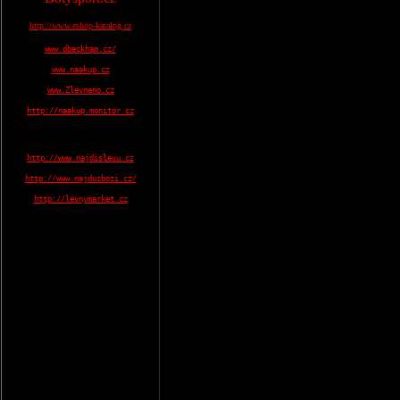
http://www.eshop-katalog.cz
www.dbeckham.cz/
www.naakup.cz
www.Zlevneno.cz
http://naakup.monitor.cz
http://www.najdislevu.cz
http://www.najduzbozi.cz/
http://levnymarket.cz