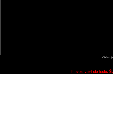
Obchod je
Provozovatel obchodu: Šla