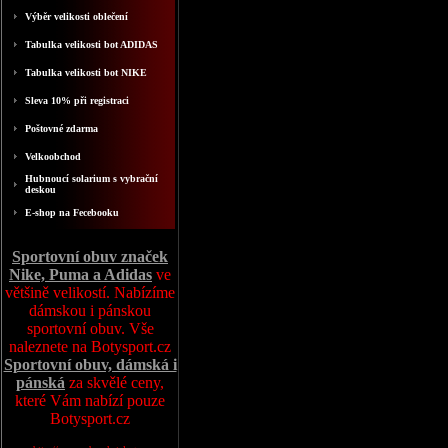
Výběr velikosti oblečení
Tabulka velikosti bot ADIDAS
Tabulka velikosti bot NIKE
Sleva 10% při registraci
Poštovné zdarma
Velkoobchod
Hubnoucí solarium s vybrační
deskou
E-shop na Fecebooku
Sportovní obuv značek
Nike, Puma a Adidas
ve
většině velikostí. Nabízíme
dámskou i pánskou
sportovní obuv. Vše
naleznete na Botysport.cz
Sportovní obuv, dámská i
pánská
za skvělé ceny,
které Vám nabízí pouze
Botysport.cz