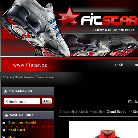
O nás
Jak
<< Zpět
|
Do oblíbených
|
Úvodní strana
VYHLEDÁVÁNÍ
Pánská
Toto zboží se nachází v oddělení:
Zimní Bundy
>>
Zi
NAŠE NABÍDKA
Zimní boty-výprodej
Zboží v akci
Slevy