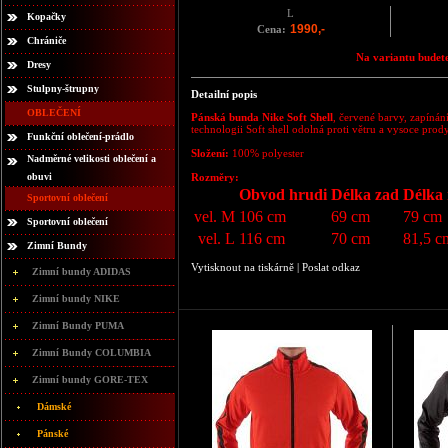
L
Kopačky
1990,-
Cena:
Chrániče
Na variantu budete
Dresy
Stulpny-štrupny
Detailní popis
OBLEČENÍ
Pánská bunda Nike Soft Shell
, červené barvy, zapínán
technologii Soft shell odolná proti větru a vysoce prod
Funkční oblečení-prádlo
Složení:
100% polyester
Nadměrné velikosti oblečení a
obuvi
Rozměry:
Obvod hrudi
Délka zad
Délka
Sportovní oblečení
vel. M
106 cm
69 cm
79 cm
Sportovní oblečení
vel. L
116 cm
70 cm
81,5 c
Zimní Bundy
Vytisknout na tiskárně
|
Poslat odkaz
Zimní bundy ADIDAS
Zimní bundy NIKE
Zimní Bundy PUMA
Zimní Bundy COLUMBIA
Zimní bundy GORE-TEX
Dámské
Pánské