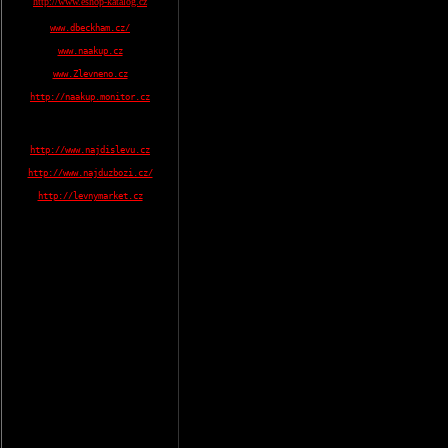
http://www.eshop-katalog.cz
www.dbeckham.cz/
www.naakup.cz
www.Zlevneno.cz
http://naakup.monitor.cz
http://www.najdislevu.cz
http://www.najduzbozi.cz/
http://levnymarket.cz