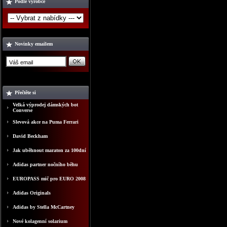
Podle výrobce
Novinky emailem
Přečtěte si
Velká výprodej dámských bot
Converse
Slevová akce na Puma Ferrari
David Beckham
Jak uběhnout maraton za 100dní
Adidas partner nočního běhu
EUROPASS mič pro EURO 2008
Adidas Originals
Adidas by Stella McCartney
Nové kolagenní solarium