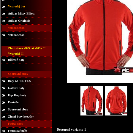
Výprodej bot
Adidas Missy Elliott
Adidas Originals
Velkoobchod
Velkoobchod
Zboží slava -30% až -80% !!!
Výprodej !!!
Běžecké boty
Sportovní obuv
Boty GORE-TEX
Golfove boty
Hip Hop boty
Pantofle
Sportovní obuv
Zimní boty-kozačky
Fotbal shop
Dostupné varianty 1
Fotbalové míče