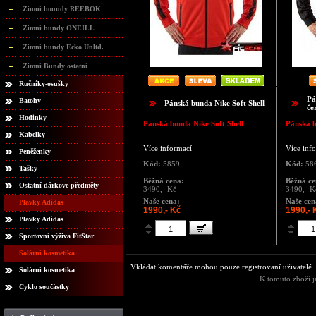
Zimní boundy REEBOK
Zimní bundy ONEILL
Zimní bundy Ecko Unltd.
Zimní Bundy ostatní
Ručníky-osušky
Pá
Batohy
Pánská bunda Nike Soft Shell
če
Hodinky
Pánská bunda Nike Soft Shell
Pánská b
Kabelky
Více informací
Více inf
Peněženky
Kód:
5859
Kód:
58
Tašky
Běžná cena:
Běžná ce
Ostatní-dárkove předměty
3490,-
Kč
3490,-
K
Naše cena:
Naše cen
Plavky Adidas
1990,- Kč
1990,- 
Plavky Adidas
Sportovní výživa FitStar
Solární kosmetika
Vkládat komentáře mohou pouze registrovaní uživatelé
Solární kosmetika
K tomuto zboží j
Cyklo součástky