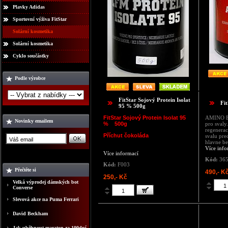
Plavky Adidas
Sportovní výživa FitStar
Solární kosmetika
Solární kosmetika
Cyklo součástky
Podle výrobce
FitStar Sojový Protein Isolat
Fi
95 % 500g
FitStar Sojový Protein Isolat 95
AMINO BC
Novinky emailem
% 500g
pro svaly
regenerac
Příchut čokoláda
svalu pre
hlavne be
Více info
Více informací
Kód:
36
Kód:
F003
Přečtěte si
490,- K
250,- Kč
Velká výprodej dámských bot
Converse
Slevová akce na Puma Ferrari
David Beckham
Jak uběhnout maraton za 100dní