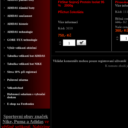
FitStar Sojový Protein Isolat 95
Přenoska
% 2000g
Více info
ADIDAS dámské boty
Kód:
111
Příchut čokoláda
ADIDAS současnost
Běžná ce
Více informací
590,-
Kč
ADIDAS historie
Naše cen
Kód:
3659
360,- K
ADIDAS technologie
750,- Kč
GORE-TEX technologie
Výběr velikosti oblečení
Tabulka velikosti bot ADIDAS
Vkládat komentáře mohou pouze registrovaní uživatelé
Tabulka velikosti bot NIKE
K tomuto zboží j
Sleva 10% při registraci
Poštovné zdarma
Velkoobchod
Hubnoucí solarium s vybrační
deskou
E-shop na Fecebooku
Sportovní obuv značek
Nike, Puma a Adidas
ve
většině velikostí. Nabízíme