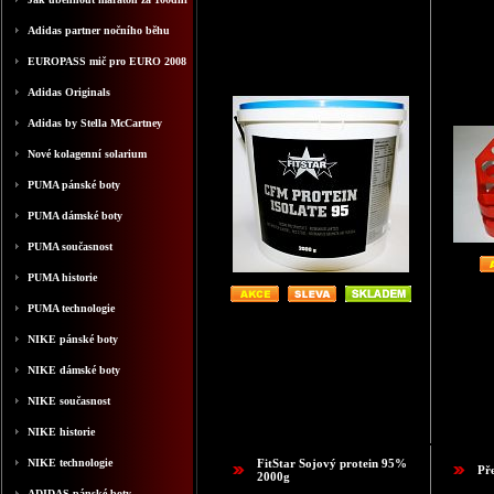
Adidas partner nočního běhu
EUROPASS mič pro EURO 2008
Adidas Originals
Adidas by Stella McCartney
Nové kolagenní solarium
PUMA pánské boty
PUMA dámské boty
PUMA současnost
PUMA historie
PUMA technologie
NIKE pánské boty
NIKE dámské boty
NIKE současnost
NIKE historie
NIKE technologie
FitStar Sojový protein 95%
Př
2000g
ADIDAS pánské boty