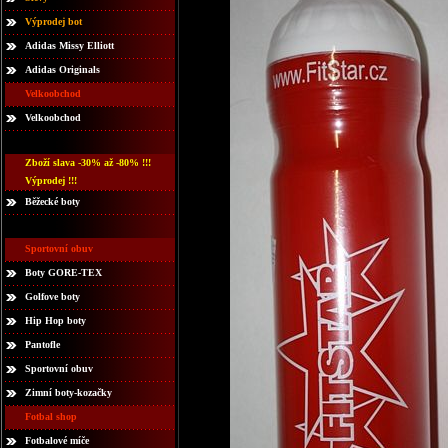
Výprodej bot
Adidas Missy Elliott
Adidas Originals
Velkoobchod
Velkoobchod
Zboží slava -30% až -80% !!!
Výprodej !!!
Běžecké boty
Sportovní obuv
Boty GORE-TEX
Golfove boty
Hip Hop boty
Pantofle
Sportovní obuv
Zimní boty-kozačky
Fotbal shop
Fotbalové míče