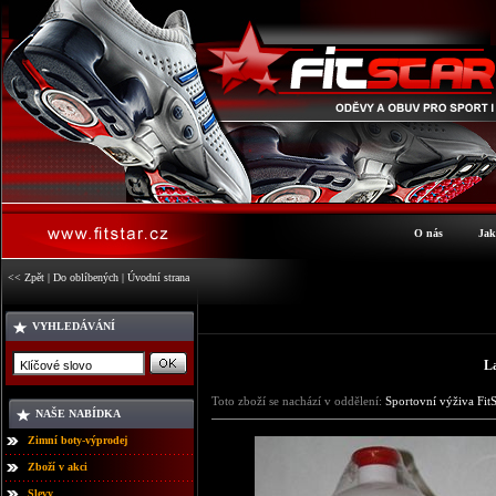
O nás
Jak
<< Zpět
|
Do oblíbených
|
Úvodní strana
VYHLEDÁVÁNÍ
La
Toto zboží se nachází v oddělení:
Sportovní výživa FitS
NAŠE NABÍDKA
Zimní boty-výprodej
Zboží v akci
Slevy