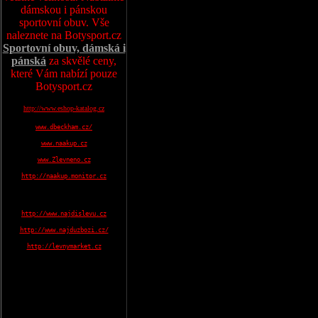
dámskou i pánskou
sportovní obuv. Vše
naleznete na Botysport.cz
Sportovní obuv, dámská i
pánská
za skvělé ceny,
které Vám nabízí pouze
Botysport.cz
http://www.eshop-katalog.cz
www.dbeckham.cz/
www.naakup.cz
www.Zlevneno.cz
http://naakup.monitor.cz
http://www.najdislevu.cz
http://www.najduzbozi.cz/
http://levnymarket.cz