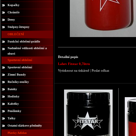
Kopačky
Chrániče
Dresy
Stulpny-štrupny
OBLEČENÍ
Funkční oblečení-prádlo
Nadměrné velikosti oblečení a
obuvi
Detailní popis
Sportovní oblečení
Lahev Fitstar 0,7litru
Sportovní oblečení
Vytisknout na tiskárně
|
Poslat odkaz
Zimní Bundy
Ručníky-osušky
Batohy
Hodinky
Kabelky
Peněženky
Tašky
Ostatní-dárkove předměty
Plavky Adidas