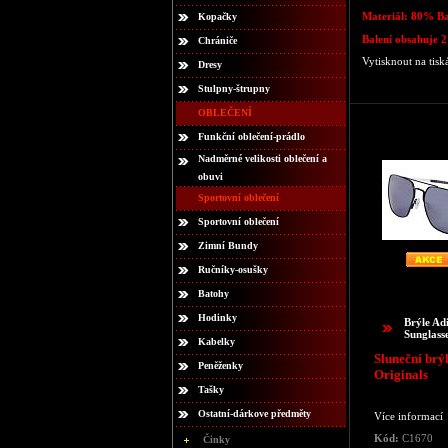
Materiál: 80% B
Kopačky
Balení obsahuje 2
Chrániče
Vytisknout na tisk
Dresy
Stulpny-štrupny
OBLEČENÍ
Funkční oblečení-prádlo
Nadměrné velikosti oblečení a
obuvi
Sportovní oblečení
Sportovní oblečení
Zimní Bundy
Ručníky-osušky
Batohy
Hodinky
Brýle Ad
Sunglass
Kabelky
Sluneční brý
Peněženky
Originals
Tašky
Ostatní-dárkove předměty
Více informací
Kód:
C1670
Činky