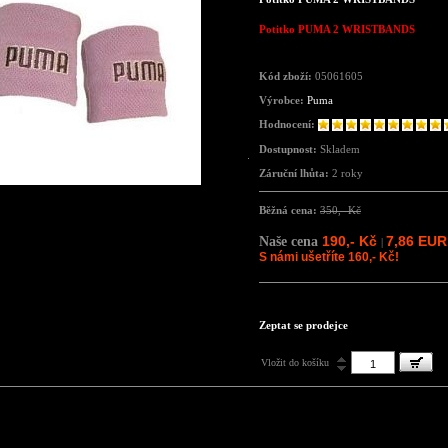
Potitko
PUMA 2 WRISTBANDS
Kód zboží:
05061605
Výrobce:
Puma
Hodnocení:
Dostupnost:
Skladem
Záruční lhůta:
2 roky
Běžná cena:
350,- Kč
190,- Kč
7,86 EUR
Naše cena
|
S námi ušetříte 160,- Kč!
Zeptat se prodejce
Vložit do košíku