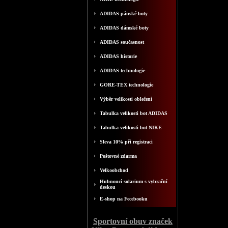
ADIDAS pánské boty
ADIDAS dámské boty
ADIDAS současnost
ADIDAS historie
ADIDAS technologie
GORE-TEX technologie
Výběr velikosti oblečení
Tabulka velikosti bot ADIDAS
Tabulka velikosti bot NIKE
Sleva 10% při registraci
Poštovné zdarma
Velkoobchod
Hubnoucí solarium s vybrační
deskou
E-shop na Fecebooku
Sportovní obuv značek