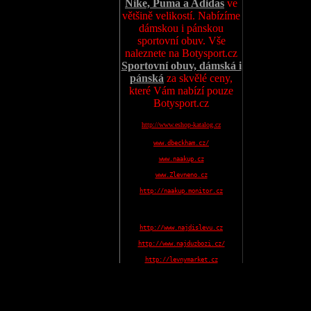
Nike, Puma a Adidas
ve
většině velikostí. Nabízíme
dámskou i pánskou
sportovní obuv. Vše
naleznete na Botysport.cz
Sportovní obuv, dámská i
pánská
za skvělé ceny,
které Vám nabízí pouze
Botysport.cz
http://www.eshop-katalog.cz
www.dbeckham.cz/
www.naakup.cz
www.Zlevneno.cz
http://naakup.monitor.cz
http://www.najdislevu.cz
http://www.najduzbozi.cz/
http://levnymarket.cz