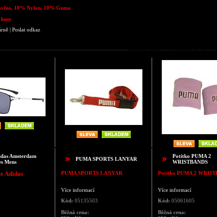
avlna, 10% Nylon, 10% Guma
 kusy
árně
|
Poslat odkaz
Podobné zboží jako Potítko PUMA
idas Amsterdam
Potítko PUMA 2
PUMA SPORTS LANYAR
es Mens
WRISTBANDS
le Adidas
PUMA SPORTS LANYAR
Potitko
PUMA 2 WRIST
Více informací
Více informací
Kód:
05135503
Kód:
05061605
Běžná cena:
Běžná cena: