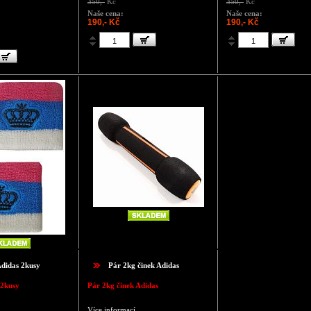
350,-
Kč
350,-
Kč
Naše cena:
Naše cena:
190,- Kč
190,- Kč
Adidas 2kusy
Pár 2kg činek Adidas
 2kusy
Pár 2kg činek Adidas
Více informací