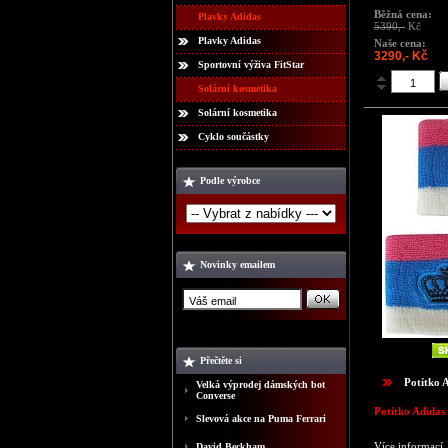
Běžná cena:
Plavky Adidas
5390,-
Kč
Plavky Adidas
Naše cena:
3290,- Kč
Sportovní výživa FitStar
Solární kosmetika
Solární kosmetika
Cyklo součástky
Podle výrobce
Novinky emailem
Přečtěte si
Potítko 
Velká výprodej dámských bot
Converse
Potítko Adidas
Slevová akce na Puma Ferrari
Více informací
David Beckham