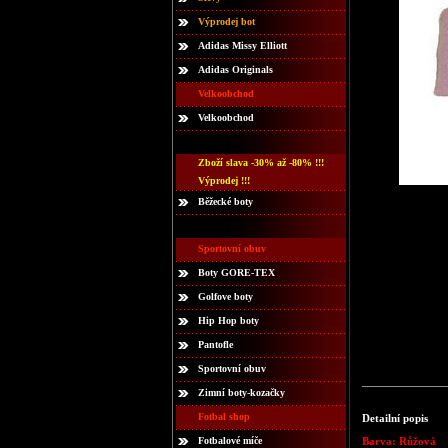
Výprodej bot
Adidas Missy Elliott
Adidas Originals
Velkoobchod
Velkoobchod
Zboží slava -30% až -80% !!!
Výprodej !!!
Běžecké boty
Sportovní obuv
Boty GORE-TEX
Golfove boty
Hip Hop boty
Pantofle
Sportovní obuv
Zimní boty-kozačky
Fotbal shop
Detailní popis
Fotbalové míče
Barva: Růžová