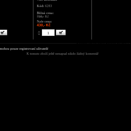
Kód:
6283
Běžná cena:
750,-
Kč
Naše cena:
430,- Kč
Komentáře ke zboží Potítko PUMA
ohou pouze registrovaní uživatelé
K tomuto zboží ještě nenapsal nikdo žádný komentář