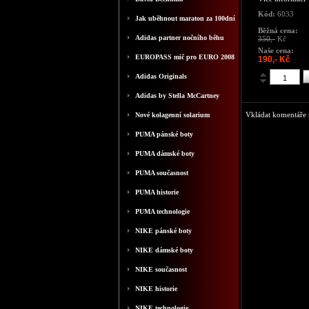
Kód:
6033
Jak uběhnout maraton za 100dní
Běžná cena:
Adidas partner nočního běhu
350,-
Kč
Naše cena:
EUROPASS mič pro EURO 2008
190,- Kč
Adidas Originals
Adidas by Stella McCartney
Vkládat komentáře m
Nové kolagenní solarium
PUMA pánské boty
PUMA dámské boty
PUMA současnost
PUMA historie
PUMA technologie
NIKE pánské boty
NIKE dámské boty
NIKE současnost
NIKE historie
NIKE technologie