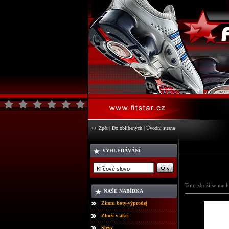
<< Zpět
|
Do oblíbených
|
Úvodní strana
VYHLEDÁVÁNÍ
Toto zboží se nach
NAŠE NABÍDKA
Zimní boty-výprodej
Zboží v akci
Slevy