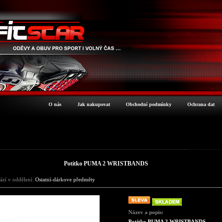
O nás
Jak nakupovat
Obchodní podmínky
Ochrana dat
Podrobné inf
Potítko PUMA 2 WRISTBANDS
ází v oddělení:
Ostatní-dárkove předměty
Název a popis:
Potítko PUMA 2 WRISTBANDS