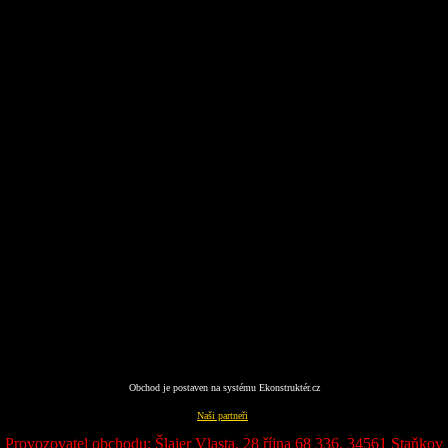
Obchod je postaven na systému
Ekonstruktér.cz
Naši partneři
Provozovatel obchodu: Šlajer Vlasta, 28 října 68 336, 34561 Staňkov