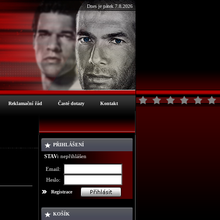
Dnes je pátek 7.8.2026
Reklamační řád
Časté dotazy
Kontakt
PŘIHLÁŠENÍ
ormace o zboží
STAV:
nepřihlášen
Email:
Heslo:
Registrace
KOŠÍK