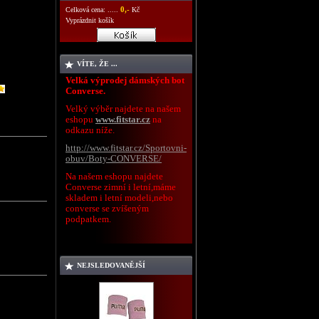
0,-
Celková cena: .....
Kč
Vyprázdnit košík
VÍTE, ŽE ...
Velká výprodej dámských bot
Converse.
Velký výběr najdete na našem
eshopu
www.fitstar.cz
na
odkazu níže.
http://www.fitstar.cz/Sportovni-
obuv/Boty-CONVERSE/
Na našem eshopu najdete
Converse zimní i letní,máme
skladem i letní modeli,nebo
converse se zvíšeným
podpatkem.
NEJSLEDOVANĚJŠÍ