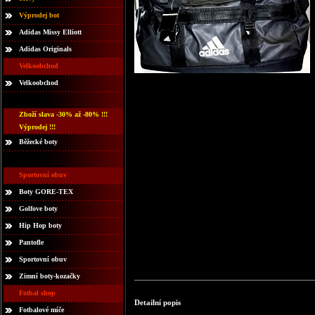
Výprodej bot
Adidas Missy Elliott
Adidas Originals
Velkoobchod
Velkoobchod
Zboží slava -30% až -80% !!!
Výprodej !!!
Běžecké boty
Sportovní obuv
Boty GORE-TEX
Golfove boty
Hip Hop boty
Pantofle
Sportovní obuv
Zimní boty-kozačky
Fotbal shop
Detailní popis
Fotbalové míče