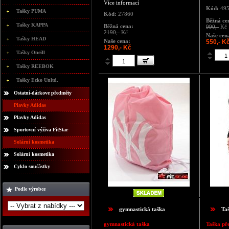
Více informací
Kód:
49
Tašky PUMA
Kód:
27860
Běžná ce
Tašky KAPPA
Běžná cena:
990,-
Kč
2190,-
Kč
Naše cen
Tašky HEAD
Naše cena:
550,- K
1290,- Kč
Tašky Oneill
Tašky REEBOK
Tašky Ecko Unltd.
Ostatní-dárkove předměty
Plavky Adidas
Plavky Adidas
Sportovní výživa FitStar
Solární kosmetika
Solární kosmetika
Cyklo součástky
Podle výrobce
gymnastická taška
Ta
gymnastická taška
Taška př