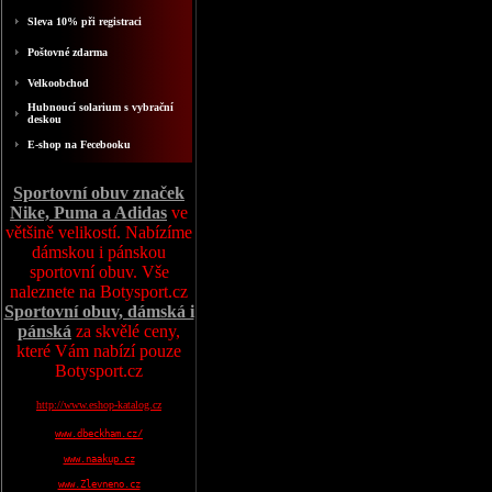
Sleva 10% při registraci
Poštovné zdarma
Velkoobchod
Hubnoucí solarium s vybrační
deskou
E-shop na Fecebooku
Sportovní obuv značek
Nike, Puma a Adidas
ve
většině velikostí. Nabízíme
dámskou i pánskou
sportovní obuv. Vše
naleznete na Botysport.cz
Sportovní obuv, dámská i
pánská
za skvělé ceny,
které Vám nabízí pouze
Botysport.cz
http://www.eshop-katalog.cz
www.dbeckham.cz/
www.naakup.cz
www.Zlevneno.cz