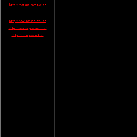
http://naakup.monitor.cz
http://www.najdislevu.cz
http://www.najduzbozi.cz/
http://levnymarket.cz