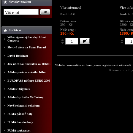
Novinky emailem
Více informací
Více info
Kód:
5331
Kód:
60
Běžná cena:
Běžná ce
390,-
Kč
2390,-
K
Naše cena:
Naše cen
Přečtěte si
190,- Kč
1390,- 
Velká výprodej dámských bot
Converse
Slevová akce na Puma Ferrari
David Beckham
Jak uběhnout maraton za 100dní
Vkládat komentáře mohou pouze registrovaní uživatelé
K tomuto zboží j
Adidas partner nočního běhu
EUROPASS mič pro EURO 2008
Adidas Originals
Adidas by Stella McCartney
Nové kolagenní solarium
PUMA pánské boty
PUMA dámské boty
PUMA současnost