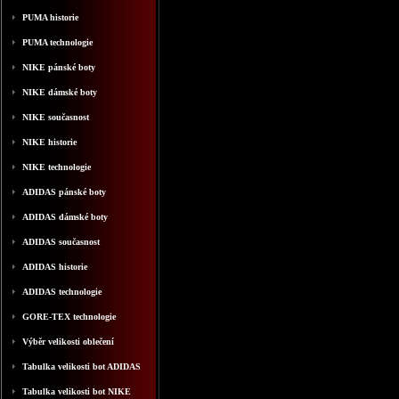
PUMA historie
PUMA technologie
NIKE pánské boty
NIKE dámské boty
NIKE současnost
NIKE historie
NIKE technologie
ADIDAS pánské boty
ADIDAS dámské boty
ADIDAS současnost
ADIDAS historie
ADIDAS technologie
GORE-TEX technologie
Výběr velikosti oblečení
Tabulka velikosti bot ADIDAS
Tabulka velikosti bot NIKE