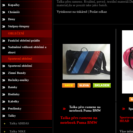
Taška přes rameno. Kvalitní, pevný, textilní materiá
Kopačky
material,da se pouzit take jako batoh.
Vytisknout na tiskárně
|
Poslat odkaz
Chrániče
Dresy
Stulpny-štrupny
OBLEČENÍ
Funkční oblečení-prádlo
Nadměrné velikosti oblečení a
obuvi
Sportovní oblečení
Sportovní oblečení
Zimní Bundy
Ručníky-osušky
Batohy
Hodinky
Kabelky
Taška přes rameno na
Peněženky
Sp
notebook Puma BMW
Tašky
Taška přes rameno na
Sportovn
HEAD
notebook Puma BMW
Tašky ADIDAS
Více info
Tašky NIKE