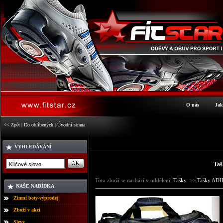
O nás
Jak
<< Zpět
|
Do oblíbených
|
Úvodní strana
VYHLEDÁVÁNÍ
Taš
Toto zboží se nachází v oddělení:
Tašky
>>
Tašky AD
NAŠE NABÍDKA
Zimní boty-výprodej
Zboží v akci
Slevy