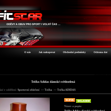
O nás
Jak nakupovat
Obchodní podmínky
Ochrana dat
Podrobné inf
Tričko Adidas dámské světlezelená
ází v oddělení:
Sportovní oblečení
>>
Trička
>>
Trička ADIDAS
Název a popis:
Tričko Adidas dámské světlezelená