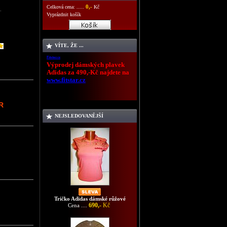
0,-
Celková cena: .....
Kč
.
Vyprázdnit košík
VÍTE, ŽE ...
Fitstar.cz
Výprodej dámských plavek
Adidas za 490,-Kč najdete na
www.fitstar.cz
R
NEJSLEDOVANĚJŠÍ
Tričko Adidas dámské růžové
690,-
Kč
Cena ....