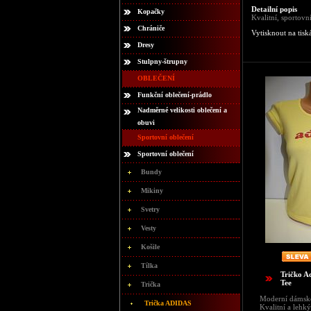
Detailní popis
Kopačky
Kvalitní, sportovn
Chrániče
Vytisknout na tisk
Dresy
Stulpny-štrupny
OBLEČENÍ
Funkční oblečení-prádlo
Nadměrné velikosti oblečení a
obuvi
Sportovní oblečení
Sportovní oblečení
Bundy
Mikiny
Svetry
Vesty
Košile
Tílka
Tričko A
Tee
Trička
Moderní dámské
Trička ADIDAS
Kvalitní a lehk