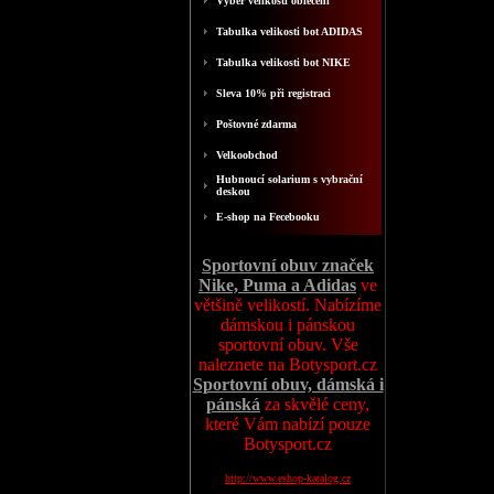
Výběr velikosti oblečení
Tabulka velikosti bot ADIDAS
Tabulka velikosti bot NIKE
Sleva 10% při registraci
Poštovné zdarma
Velkoobchod
Hubnoucí solarium s vybrační
deskou
E-shop na Fecebooku
Sportovní obuv značek
Nike, Puma a Adidas
ve
většině velikostí. Nabízíme
dámskou i pánskou
sportovní obuv. Vše
naleznete na Botysport.cz
Sportovní obuv, dámská i
pánská
za skvělé ceny,
které Vám nabízí pouze
Botysport.cz
http://www.eshop-katalog.cz