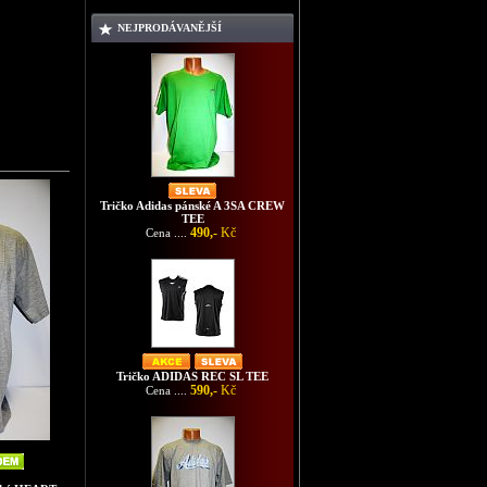
NEJPRODÁVANĚJŠÍ
Tričko Adidas pánské A 3SA CREW
TEE
490,-
Kč
Cena ....
Tričko ADIDAS REC SL TEE
590,-
Kč
Cena ....