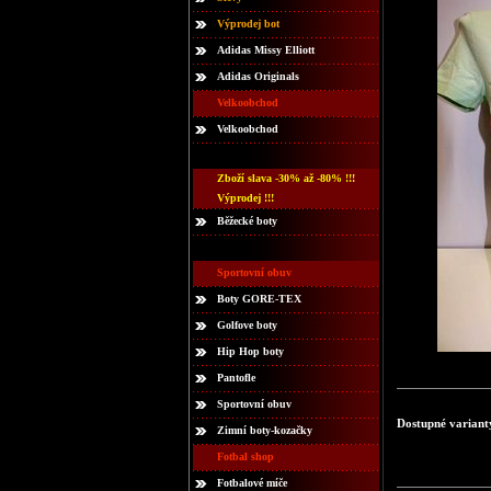
Výprodej bot
Adidas Missy Elliott
Adidas Originals
Velkoobchod
Velkoobchod
Zboží slava -30% až -80% !!!
Výprodej !!!
Běžecké boty
Sportovní obuv
Boty GORE-TEX
Golfove boty
Hip Hop boty
Pantofle
Sportovní obuv
Dostupné variant
Zimní boty-kozačky
Fotbal shop
Fotbalové míče