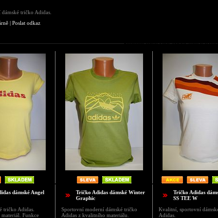
í dámské tričko Adidas.
árně
|
Poslat odkaz
Podobné zboží jako Tričko Adidas dámsk
didas dámské Angel
Tričko Adidas dámské Winter
Tričko Adidas dám
Graphic
SS TEE W
 tričko Adidas.
Sportovní moderní dámské tričko
Kvalitní, sportovní dámsk
ý materiál. Funkce
Adidas z kvalitního materiálu.
Adidas.