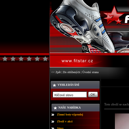
<< Zpět
|
Do oblíbených
|
Úvodní strana
VYHLEDÁVÁNÍ
Toto zboží se nach
NAŠE NABÍDKA
Zimní boty-výprodej
Zboží v akci
Slevy