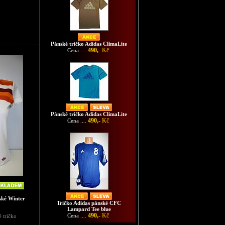
Pánské tričko Adidas ClimaLite
é světlezelená
490,-
Kč
Cena ....
Pánské tričko Adidas ClimaLite
490,-
Kč
Cena ....
ské Winter
Tričko Adidas pánské CFC
Lampard Tee blue
490,-
Kč
Cena ....
é tričko