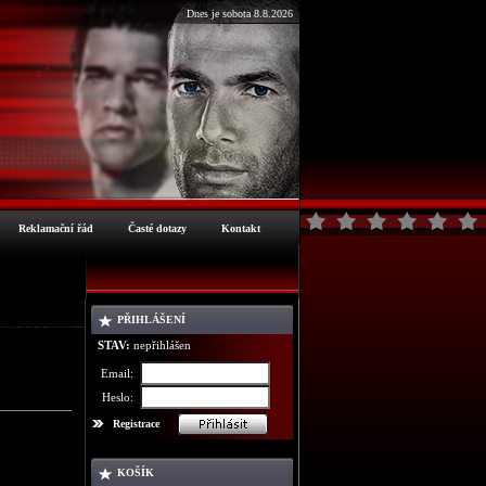
Dnes je sobota 8.8.2026
Reklamační řád
Časté dotazy
Kontakt
PŘIHLÁŠENÍ
ormace o zboží
STAV:
nepřihlášen
Email:
Heslo:
Registrace
KOŠÍK