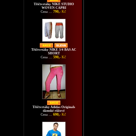
Třičtvrtáky NIKE STUDIO
WOVEN CAPRI
790,-
Kč
Cena ....
Třičtvrtáky NIKE 3/4 BAS AC
SHORT
590,-
Kč
Cena ....
Třičtvrtáky Adidas Originals
dámské růžové
690,-
Kč
Cena ....