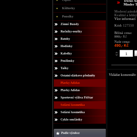
Tričko A
Minder 
Kšiltovky
Moderní pánské 
Kvalitní a lehký
Ponožky
Více informací
Zimní Bundy
Kód:
127550
Ručníky-osušky
Běžná cena:
990,-
Kč
Batohy
Naše cena:
490,- Kč
Hodinky
Kabelky
Peněženky
Tašky
Vkládat komentáře m
Ostatní-dárkove předměty
Plavky Adidas
Plavky Adidas
Sportovní výživa FitStar
Solární kosmetika
Solární kosmetika
Cyklo součástky
Podle výrobce