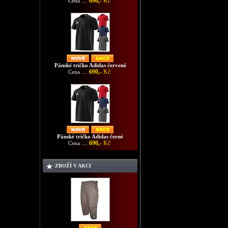
690,-
Kč
Cena ....
Pánské tričko Adidas červené
690,-
Kč
Cena ....
Pánské tričko Adidas černé
690,-
Kč
Cena ....
ZBOŽÍ V AKCI