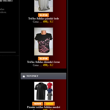
nské HEART
idas
rukou.
Tričko Adidas pánské šede
490,-
Kč
Cena ....
é světlezelená
Tričko Adidas dámské černe
490,-
Kč
Cena ....
NOVINKY
Pánské tričko Adidas modré