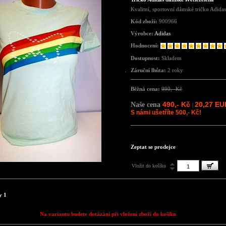
Kvalitní, sportovní dámské tričko Adidas
Kód zboží:
900966
Výrobce:
Adidas
Hodnocení:
Dostupnost:
Skladem
Záruční lhůta:
2 roky
Běžná cena:
990,- Kč
490,- Kč
20,27 EU
Naše cena
|
S námi ušetříte 500,- Kč!
Zeptat se prodejce
Vložit do košíku
y 1
Na variantu budete dotázáni při vložení zboží do košíku