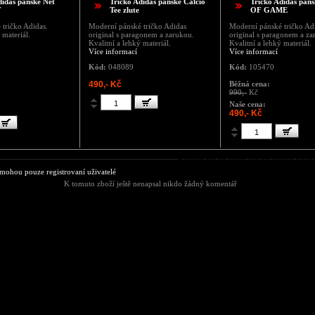
didas pánské Net
Tričko Adidas pánské Calcio
Tričko Adidas pá
T
Tee zlute
OF GAME
tričko Adidas.
Moderní pánské tričko Adidas
Moderní pánské tričko Ad
 materiál.
original s paragonem a zarukou.
original s paragonem a za
Kvalitní a lehký materiál.
Kvalitní a lehký materiál.
Více informací
Více informací
Kód:
048089
Kód:
105470
490,- Kč
Běžná cena:
990,-
Kč
Naše cena:
490,- Kč
Komentáře ke zboží Tričko Adidas dámsk
ohou pouze registrovaní uživatelé
K tomuto zboží ještě nenapsal nikdo žádný komentář