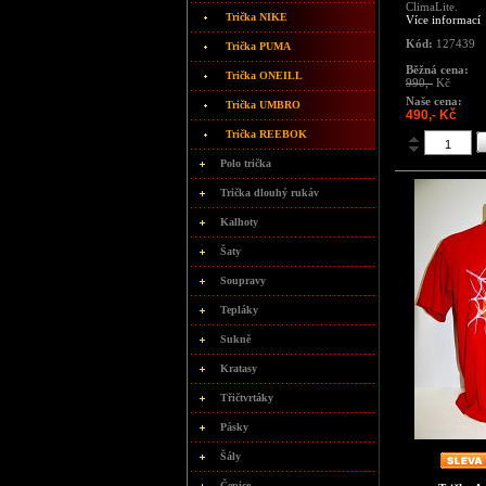
ClimaLite.
Trička NIKE
Více informací
Kód:
127439
Trička PUMA
Běžná cena:
Trička ONEILL
990,-
Kč
Naše cena:
Trička UMBRO
490,- Kč
Trička REEBOK
Polo trička
Trička dlouhý rukáv
Kalhoty
Šaty
Soupravy
Tepláky
Sukně
Kratasy
Třičtvrtáky
Pásky
Šály
Čepice