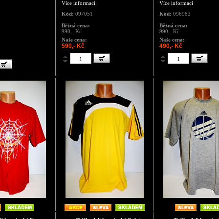
Více informací
Více informací
Kód:
097051
Kód:
096983
Běžná cena:
Běžná cena:
990,-
Kč
990,-
Kč
Naše cena:
Naše cena:
590,- Kč
490,- Kč