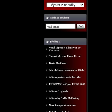
Novinky emailem
Přečtěte si
Velká výprodej dámských bot
Converse
Slevová akce na Puma Ferrari
David Beckham
Jak uběhnout maraton za 100dní
Adidas partner nočního běhu
EUROPASS mič pro EURO 2008
Adidas Originals
Adidas by Stella McCartney
Nové kolagenní solarium