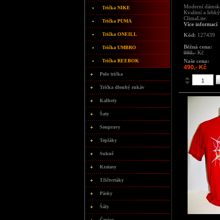
Moderní dámské
Trička NIKE
Kvalitní a lehk
ClimaLite.
Trička PUMA
Více informací
Trička ONEILL
Kód:
127439
Běžná cena:
Trička UMBRO
990,-
Kč
Trička REEBOK
Naše cena:
490,- Kč
Polo trička
Trička dlouhý rukáv
Kalhoty
Šaty
Soupravy
Tepláky
Sukně
Kratasy
Třičtvrtáky
Pásky
Šály
Čepice