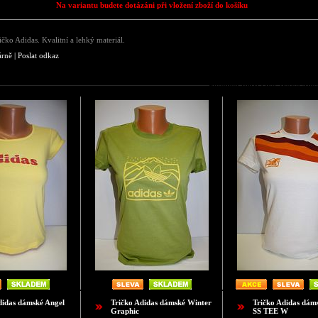
Na variantu budete dotázáni při vložení zboží do košíku
čko Adidas. Kvalitní a lehký materiál.
árně
|
Poslat odkaz
Podobné zboží jako Tričko Adid
didas dámské Angel
Tričko Adidas dámské Winter
Tričko Adidas dám
Graphic
SS TEE W