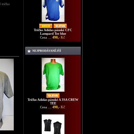
é tričko
Tričko Adidas pánské CFC
Lampard Tee blue
490,-
Kč
Cena ....
NEJPRODÁVANĚJŠÍ
Tričko Adidas pánské A 3SA CREW
TEE
490,-
Kč
Cena ....