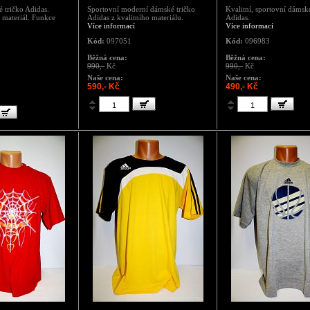
 tričko Adidas.
Sportovní moderní dámské tričko
Kvalitní, sportovní dámsk
ý materiál. Funkce
Adidas z kvalitního materiálu.
Adidas.
Více informací
Více informací
Kód:
097051
Kód:
096983
Běžná cena:
Běžná cena:
990,-
Kč
990,-
Kč
Naše cena:
Naše cena:
590,- Kč
490,- Kč