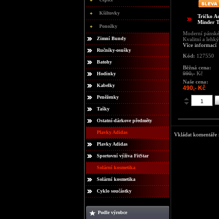
Kšiltovky
Tričko A
Minder 
Ponožky
Moderní pánské 
Zimní Bundy
Kvalitní a lehký
Více informací
Ručníky-osušky
Kód:
127550
Batohy
Běžná cena:
990,-
Kč
Hodinky
Naše cena:
Kabelky
490,- Kč
Peněženky
Tašky
Ostatní-dárkove předměty
Plavky Adidas
Vkládat komentáře m
Plavky Adidas
Sportovní výživa FitStar
Solární kosmetika
Solární kosmetika
Cyklo součástky
Podle výrobce