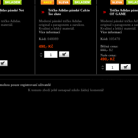
didas pánské Net
Tričko Adidas pánské Calcio
Tričko Adidas pá
T
Tee zlute
OF GAME
tričko Adidas.
Moderní pánské tričko Adidas
Moderní pánské tričko Ad
 materiál.
original s paragonem a zarukou.
original s paragonem a za
Kvalitní a lehký materiál.
Kvalitní a lehký materiál.
Více informací
Více informací
Kód:
048089
Kód:
105470
490,- Kč
Běžná cena:
990,-
Kč
Naše cena:
490,- Kč
Komentáře ke zboží Tričko Adid
ohou pouze registrovaní uživatelé
K tomuto zboží ještě nenapsal nikdo žádný komentář