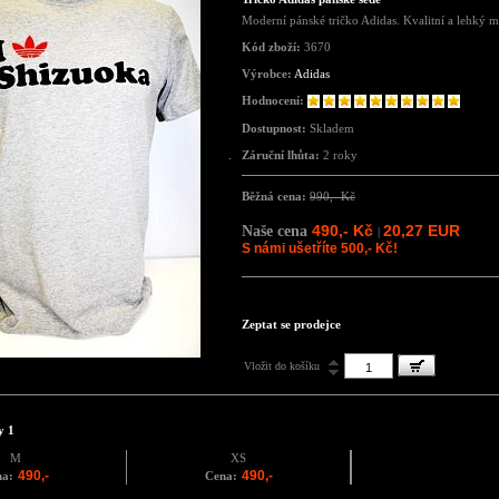
Moderní pánské tričko Adidas. Kvalitní a lehký ma
Kód zboží:
3670
Výrobce:
Adidas
Hodnocení:
Dostupnost:
Skladem
Záruční lhůta:
2 roky
Běžná cena:
990,- Kč
490,- Kč
20,27 EUR
Naše cena
|
S námi ušetříte 500,- Kč!
Zeptat se prodejce
Vložit do košíku
y 1
M
XS
490,-
490,-
na:
Cena: