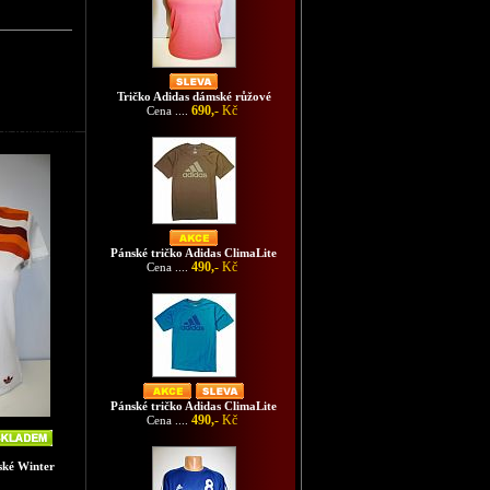
Tričko Adidas dámské růžové
690,-
Kč
Cena ....
as pánské šede
Pánské tričko Adidas ClimaLite
490,-
Kč
Cena ....
Pánské tričko Adidas ClimaLite
490,-
Kč
Cena ....
ské Winter