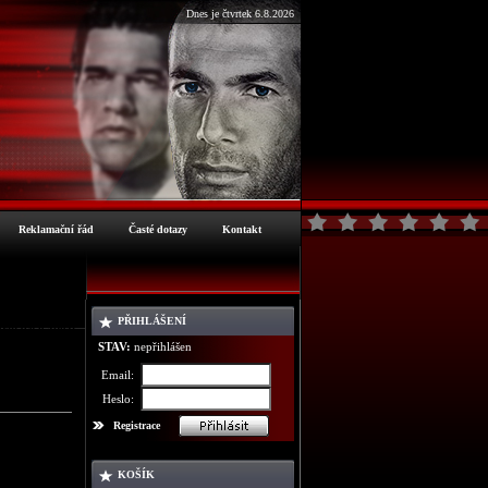
Dnes je čtvrtek 6.8.2026
Reklamační řád
Časté dotazy
Kontakt
PŘIHLÁŠENÍ
ormace o zboží
STAV:
nepřihlášen
Email:
Heslo:
Registrace
KOŠÍK