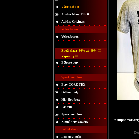
Výprodej bot
Adidas Missy Elliott
Adidas Originals
Velkoobchod
Velkoobchod
Zboží slava -30% až -80% !!!
Výprodej !!!
Běžecké boty
Sportovní obuv
Boty GORE-TEX
Golfove boty
Hip Hop boty
Pantofle
Sportovní obuv
Dostupné variant
Zimní boty-kozačky
Fotbal shop
Ce
Fotbalové míče