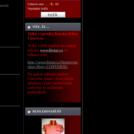
0,-
Celková cena: .....
Kč
teriál.
Vyprázdnit košík
VÍTE, ŽE ...
Velká výprodej dámských bot
Converse.
Velký výběr najdete na našem
eshopu
www.fitstar.cz
na
odkazu níže.
http://www.fitstar.cz/Sportovni-
obuv/Boty-CONVERSE/
Na našem eshopu najdete
Converse zimní i letní,máme
skladem i letní modeli,nebo
converse se zvíšeným
podpatkem.
NEJSLEDOVANĚJŠÍ