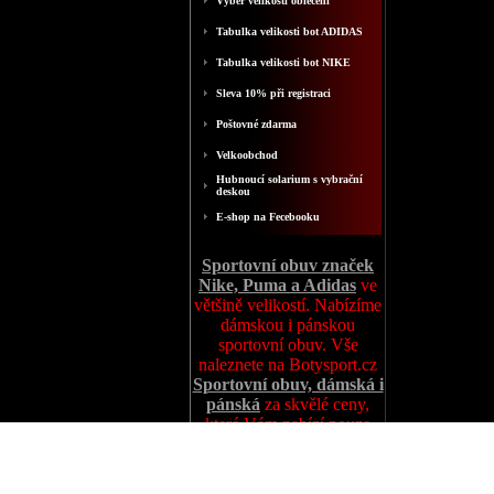
Výběr velikosti oblečení
Tabulka velikosti bot ADIDAS
Tabulka velikosti bot NIKE
Sleva 10% při registraci
Poštovné zdarma
Velkoobchod
Hubnoucí solarium s vybrační
deskou
E-shop na Fecebooku
Sportovní obuv značek
Nike, Puma a Adidas
ve
většině velikostí. Nabízíme
dámskou i pánskou
sportovní obuv. Vše
naleznete na Botysport.cz
Sportovní obuv, dámská i
pánská
za skvělé ceny,
které Vám nabízí pouze
Botysport.cz
http://www.eshop-katalog.cz