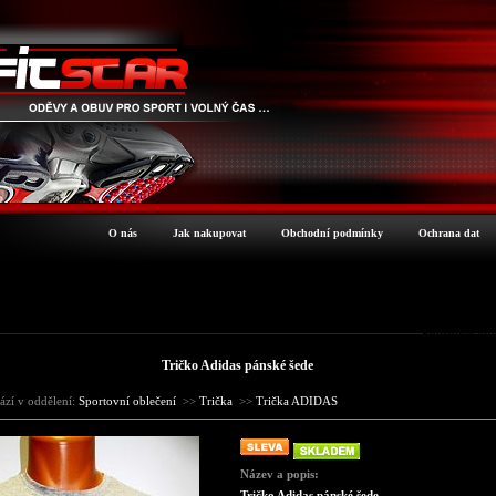
O nás
Jak nakupovat
Obchodní podmínky
Ochrana dat
Podrobné inf
Tričko Adidas pánské šede
ází v oddělení:
Sportovní oblečení
>>
Trička
>>
Trička ADIDAS
Název a popis:
Tričko Adidas pánské šede