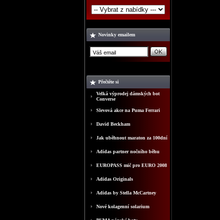
Novinky emailem
Přečtěte si
Velká výprodej dámských bot
Converse
Slevová akce na Puma Ferrari
David Beckham
Jak uběhnout maraton za 100dní
Adidas partner nočního běhu
EUROPASS mič pro EURO 2008
Adidas Originals
Adidas by Stella McCartney
Nové kolagenní solarium