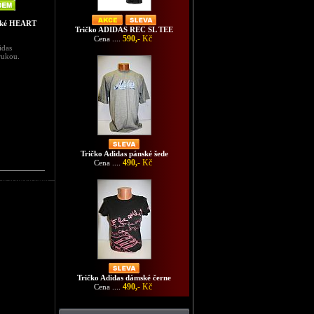
nské HEART
Tričko ADIDAS REC SL TEE
590,-
Kč
Cena ....
idas
rukou.
Tričko Adidas pánské šede
490,-
Kč
Cena ....
as pánské šede
Tričko Adidas dámské černe
490,-
Kč
Cena ....