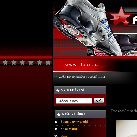
<< Zpět
|
Do oblíbených
|
Úvodní strana
VYHLEDÁVÁNÍ
Toto zboží se nach
NAŠE NABÍDKA
Zimní boty-výprodej
Zboží v akci
Slevy