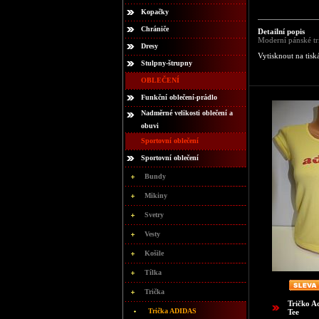
Kopačky
Chrániče
Detailní popis
Moderní pánské tri
Dresy
Vytisknout na tisk
Stulpny-štrupny
OBLEČENÍ
Funkční oblečení-prádlo
Nadměrné velikosti oblečení a
obuvi
Sportovní oblečení
Sportovní oblečení
Bundy
Mikiny
Svetry
Vesty
Košile
Tílka
Trička
Tričko A
Trička ADIDAS
Tee