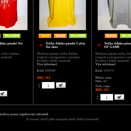
didas pánské Net
Tričko Adidas pánské Calcio
Tričko Adidas pá
T
Tee zlute
OF GAME
tričko Adidas.
Moderní pánské tričko Adidas
Moderní pánské tričko Ad
 materiál.
original s paragonem a zarukou.
original s paragonem a za
Kvalitní a lehký materiál.
Kvalitní a lehký materiál.
Více informací
Více informací
Kód:
048089
Kód:
105470
490,- Kč
Běžná cena:
990,-
Kč
Naše cena:
490,- Kč
Komen
ohou pouze registrovaní uživatelé
K tomuto zboží ještě nenapsal nikdo žádný komentář