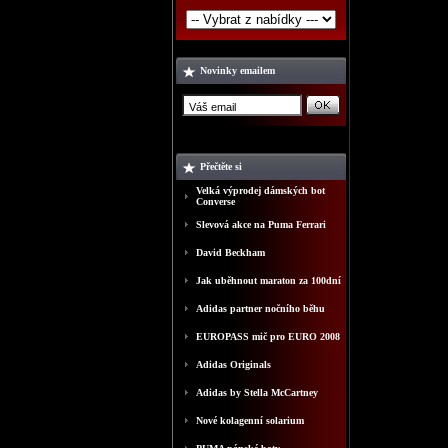
Novinky emailem
Přečtěte si
Velká výprodej dámských bot
Converse
Slevová akce na Puma Ferrari
David Beckham
Jak uběhnout maraton za 100dní
Adidas partner nočního běhu
EUROPASS mič pro EURO 2008
Adidas Originals
Adidas by Stella McCartney
Nové kolagenní solarium