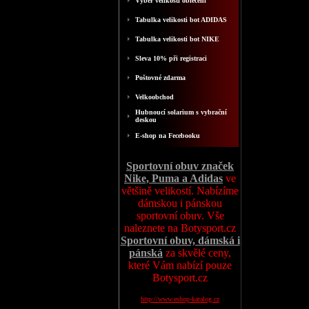
Výběr velikosti oblečení
Tabulka velikosti bot ADIDAS
Tabulka velikosti bot NIKE
Sleva 10% při registraci
Poštovné zdarma
Velkoobchod
Hubnoucí solarium s vybrační
deskou
E-shop na Fecebooku
Sportovní obuv značek
Nike, Puma a Adidas
ve
většině velikostí. Nabízíme
dámskou i pánskou
sportovní obuv. Vše
naleznete na Botysport.cz
Sportovní obuv, dámská i
pánská
za skvělé ceny,
které Vám nabízí pouze
Botysport.cz
http://www.eshop-katalog.cz