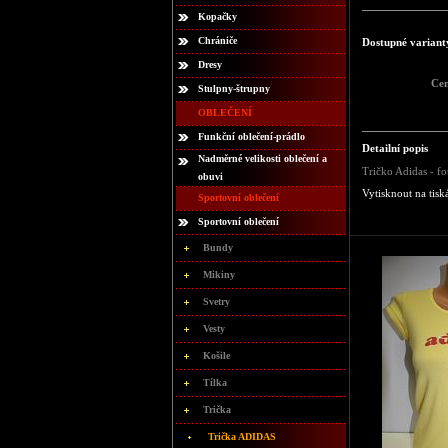
Kopačky
Chrániče
Dostupné variant
Dresy
Ce
Stulpny-štrupny
OBLEČENÍ
Funkční oblečení-prádlo
Detailní popis
Nadměrné velikosti oblečení a
Tričko Adidas - fo
obuvi
Vytisknout na tisk
Sportovní oblečení
Sportovní oblečení
Bundy
Mikiny
Svetry
Vesty
Košile
Tílka
Trička
Trička ADIDAS