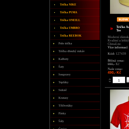
Trička NIKE
Trička PUMA
Trička ONEILL
Tričko A
Trička UMBRO
Tee
Trička REEBOK
Moderní dámské
Kvalitní a lehk
Polo trička
ClimaLite.
Více informací
Trička dlouhý rukáv
Kód:
127439
Kalhoty
Běžná cena:
990,-
Kč
Šaty
Naše cena:
490,- Kč
Soupravy
Tepláky
Sukně
Kratasy
Třičtvrtáky
Pásky
Šály
Čepice