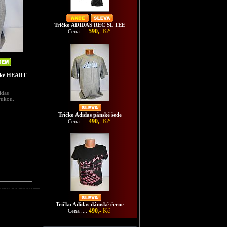
Tričko ADIDAS REC SL TEE
590,-
Kč
Cena ....
nské HEART
idas
rukou.
Tričko Adidas pánské šede
490,-
Kč
Cena ....
táře ke zboží
Tričko Adidas dámské černe
490,-
Kč
Cena ....