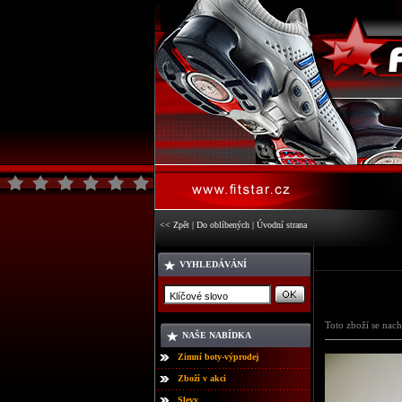
<< Zpět
|
Do oblíbených
|
Úvodní strana
VYHLEDÁVÁNÍ
Toto zboží se nach
NAŠE NABÍDKA
Zimní boty-výprodej
Zboží v akci
Slevy