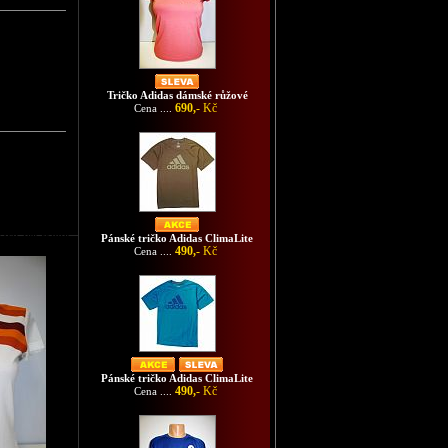
Tričko Adidas dámské růžové
690,-
Kč
Cena ....
pard Tee White
Pánské tričko Adidas ClimaLite
490,-
Kč
Cena ....
Pánské tričko Adidas ClimaLite
490,-
Kč
Cena ....