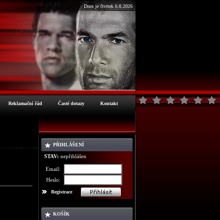
Dnes je čtvrtek 6.8.2026
Reklamační řád
Časté dotazy
Kontakt
PŘIHLÁŠENÍ
ormace o zboží
STAV:
nepřihlášen
Email:
Heslo:
Registrace
KOŠÍK