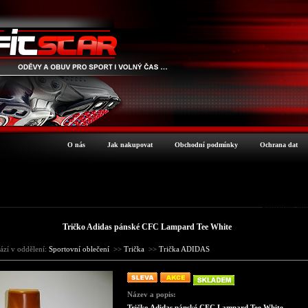
O nás
Jak nakupovat
Obchodní podmínky
Ochrana dat
Podrobné inf
Tričko Adidas pánské CFC Lampard Tee White
ází v oddělení:
Sportovní oblečení
>>
Trička
>>
Trička ADIDAS
Název a popis:
Tričko Adidas pánské CFC Lampard Tee White