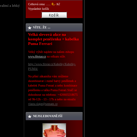
0,-
Celková cena: .....
Kč
alitní a lehký
Vyprázdnit košík
VÍTE, ŽE ...
Velká slevová akce na
komplet peněženka + kabelka
Puma Ferrari
Velký výběr najdete na našem eshopu
www.fitstar.cz
na odkazu níže.
http://www.fitstar.cz/Kabelky/Kabelky-
PUMA/
Na přání zákazníka vám můžeme
zkombinavat i ruzné barvy peněženek a
kabelek Puma Ferrari a nebo kombinace
peněženka a taška Puma Ferrari.Stačí se
dohodnout na telefonu: +420603218675
od 9h-12h - 13 - 17h a nebo
na emailu
vlasta.slajer@seznam.cz
NEJSLEDOVANĚJŠÍ