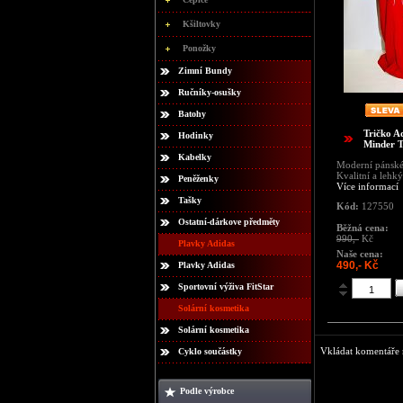
Kšiltovky
Ponožky
Zimní Bundy
Ručníky-osušky
Batohy
Tričko A
Hodinky
Minder 
Kabelky
Moderní pánské 
Kvalitní a lehký
Peněženky
Více informací
Tašky
Kód:
127550
Ostatní-dárkove předměty
Běžná cena:
990,-
Kč
Plavky Adidas
Naše cena:
490,- Kč
Plavky Adidas
Sportovní výživa FitStar
Solární kosmetika
Solární kosmetika
Vkládat komentáře m
Cyklo součástky
Podle výrobce