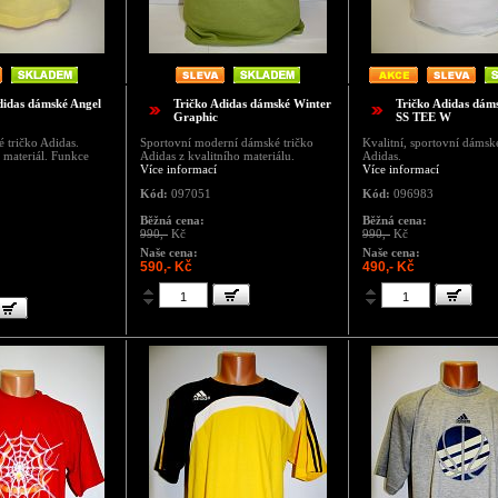
didas dámské Angel
Tričko Adidas dámské Winter
Tričko Adidas dám
Graphic
SS TEE W
 tričko Adidas.
Sportovní moderní dámské tričko
Kvalitní, sportovní dámsk
ý materiál. Funkce
Adidas z kvalitního materiálu.
Adidas.
Více informací
Více informací
Kód:
097051
Kód:
096983
Běžná cena:
Běžná cena:
990,-
Kč
990,-
Kč
Naše cena:
Naše cena:
590,- Kč
490,- Kč