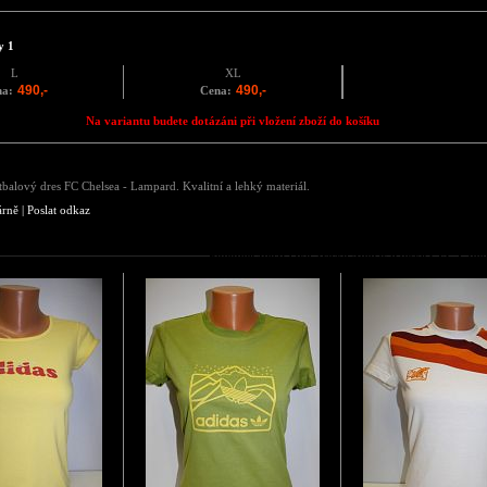
y 1
L
XL
490,-
490,-
na:
Cena:
Na variantu budete dotázáni při vložení zboží do košíku
tbalový dres FC Chelsea - Lampard. Kvalitní a lehký materiál.
árně
|
Poslat odkaz
Podobné zboží jako Tričko Adidas pánské CFC Lam