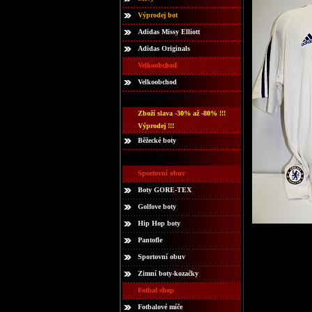
Výprodej bot
Adidas Missy Elliott
Adidas Originals
Velkoobchod
Velkoobchod
Zboží slava -30% až -80% !!!
Výprodej !!!
Běžecké boty
Sportovní obuv
Boty GORE-TEX
Golfove boty
Hip Hop boty
Pantofle
Sportovní obuv
Zimní boty-kozačky
Fotbal shop
Fotbalové míče