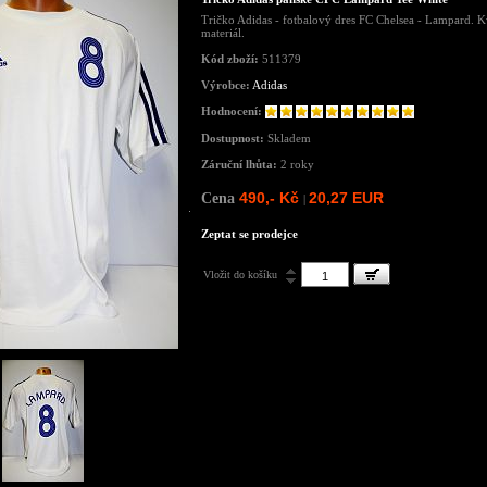
Tričko Adidas - fotbalový dres FC Chelsea - Lampard. Kv
materiál.
Kód zboží:
511379
Výrobce:
Adidas
Hodnocení:
Dostupnost:
Skladem
Záruční lhůta:
2 roky
490,- Kč
20,27 EUR
Cena
|
Zeptat se prodejce
Vložit do košíku