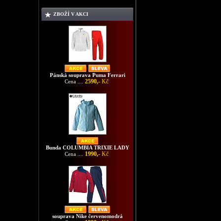
ZBOŽÍ V AKCI
Pánská souprava Puma Ferrari
2590,-
Kč
Cena ....
Bunda COLUMBIA TRIXIE LADY
1990,-
Kč
Cena ....
souprava Nike červenomodrá