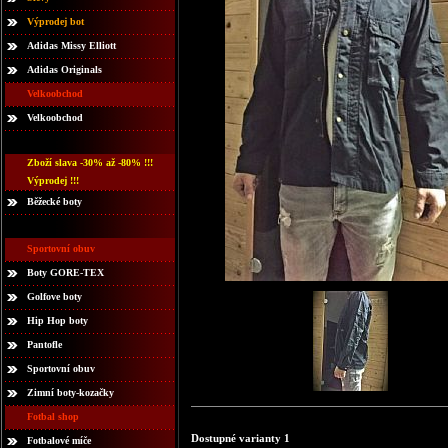
Výprodej bot
Adidas Missy Elliott
Adidas Originals
Velkoobchod
Velkoobchod
Zboží slava -30% až -80% !!!
Výprodej !!!
Běžecké boty
Sportovní obuv
Boty GORE-TEX
Golfove boty
Hip Hop boty
Pantofle
Sportovní obuv
Zimní boty-kozačky
Fotbal shop
Dostupné varianty 1
Fotbalové míče