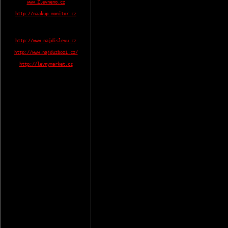
www.Zlevneno.cz
http://naakup.monitor.cz
http://www.najdislevu.cz
http://www.najduzbozi.cz/
http://levnymarket.cz