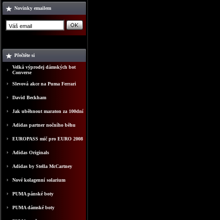
Novinky emailem
Přečtěte si
Velká výprodej dámských bot
Converse
Slevová akce na Puma Ferrari
David Beckham
Jak uběhnout maraton za 100dní
Adidas partner nočního běhu
EUROPASS mič pro EURO 2008
Adidas Originals
Adidas by Stella McCartney
Nové kolagenní solarium
PUMA pánské boty
PUMA dámské boty