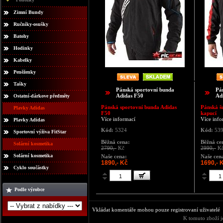
Zimní Bundy
Ručníky-osušky
Batohy
Hodinky
Kabelky
Peněženky
Tašky
Pánská sportovní bunda
Pá
Adidas F50
Adi
Ostatní-dárkove předměty
Pánská sportovní bunda Adidas
Pánská š
Plavky Adidas
F50
kapucí
Více informací
Více info
Plavky Adidas
Kód:
5324
Kód:
53
Sportovní výživa FitStar
Běžná cena:
Běžná ce
Solární kosmetika
2790,-
Kč
2990,-
K
Solární kosmetika
Naše cena:
Naše cen
1890,- Kč
1690,- 
Cyklo součástky
Podle výrobce
Vkládat komentáře mohou pouze registrovaní uživatelé
K tomuto zboží j