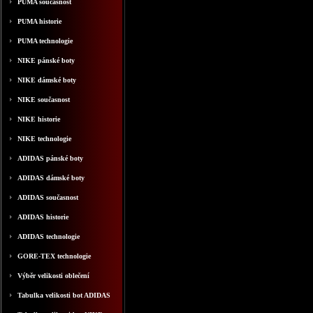
PUMA současnost
PUMA historie
PUMA technologie
NIKE pánské boty
NIKE dámské boty
NIKE současnost
NIKE historie
NIKE technologie
ADIDAS pánské boty
ADIDAS dámské boty
ADIDAS současnost
ADIDAS historie
ADIDAS technologie
GORE-TEX technologie
Výběr velikosti oblečení
Tabulka velikosti bot ADIDAS