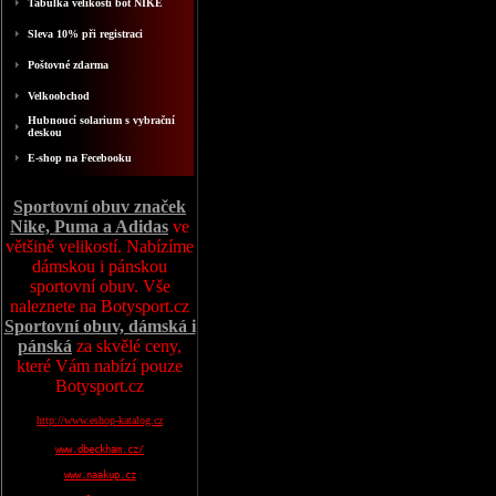
Tabulka velikosti bot NIKE
Sleva 10% při registraci
Poštovné zdarma
Velkoobchod
Hubnoucí solarium s vybrační
deskou
E-shop na Fecebooku
Sportovní obuv značek
Nike, Puma a Adidas
ve
většině velikostí. Nabízíme
dámskou i pánskou
sportovní obuv. Vše
naleznete na Botysport.cz
Sportovní obuv, dámská i
pánská
za skvělé ceny,
které Vám nabízí pouze
Botysport.cz
http://www.eshop-katalog.cz
www.dbeckham.cz/
www.naakup.cz