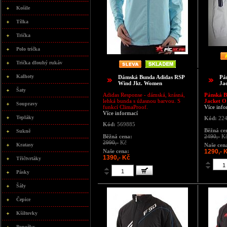
Košile
Tílka
Trička
Polo trička
Trička dlouhý rukáv
Kalhoty
Dámská Bunda Adidas RSP
Pá
Wind Jkt. Women
Ja
Šaty
Adidas Response - dámská, krásná,
Pánská B
lehká bunda s úžasnou barvou. S
Jacket 
Soupravy
funkcí ClimaProof.
Více info
Více informací
Tepláky
Kód:
224
Kód:
569885
Běžná ce
Sukně
Běžná cena:
2490,-
K
2990,-
Kč
Kratasy
Naše cen
Naše cena:
1290,- 
1390,- Kč
Třičtvrtáky
Pásky
Šály
Čepice
Kšiltovky
Ponožky