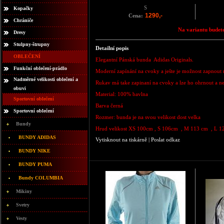
S
Kopačky
1290,-
Cena:
Chrániče
Na variantu budete
Dresy
Stulpny-štrupny
Detailní popis
OBLEČENÍ
Elegantní Pánská bunda Adidas Originals.
Funkční oblečení-prádlo
Moderní zapínání na cvoky a ješte je možnost zapnout 
Nadměrné velikosti oblečení a
Rukav má take zapinaní na cvoky a lze ho ohrnout a ne
obuvi
Material: 100% bavlna
Sportovní oblečení
Barva černá
Sportovní oblečení
Rozmer: bunda je na svou velikost dost velka
Bundy
Hrud velikost XS 100cm , S 106cm , M 113 cm , L 
BUNDY ADIDAS
Vytisknout na tiskárně
|
Poslat odkaz
BUNDY NIKE
BUNDY PUMA
Bundy COLUMBIA
Mikiny
Svetry
Vesty