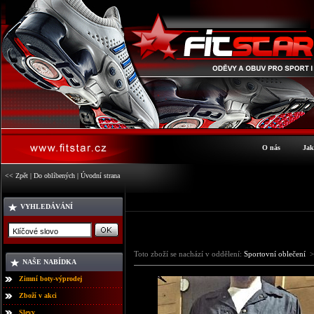
O nás
Jak
<< Zpět
|
Do oblíbených
|
Úvodní strana
VYHLEDÁVÁNÍ
Toto zboží se nachází v oddělení:
Sportovní oblečení
>
NAŠE NABÍDKA
Zimní boty-výprodej
Zboží v akci
Slevy