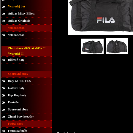
Výprodej bot
Adidas Missy Elliott
Adidas Originals
Velkoobchod
Velkoobchod
Zboží slava -30% až -80% !!!
Výprodej !!!
Běžecké boty
Sportovní obuv
Boty GORE-TEX
Golfove boty
Hip Hop boty
Pantofle
Sportovní obuv
Zimní boty-kozačky
Fotbal shop
Fotbalové míče