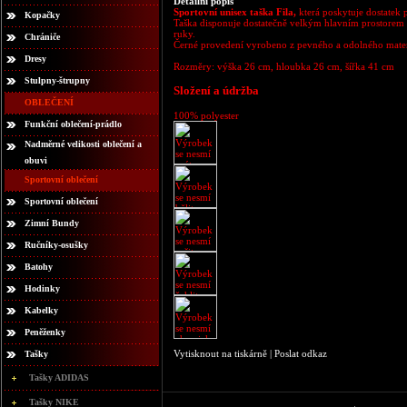
Detailní popis
Sportovní unisex taška Fila,
která poskytuje dostatek 
Kopačky
Taška disponuje dostatečně velkým hlavním prostorem
ruky.
Chrániče
Černé provedení vyrobeno z pevného a odolného mater
Dresy
Rozměry: výška 26 cm, hloubka 26 cm, šířka 41 cm
Stulpny-štrupny
Složení a údržba
OBLEČENÍ
100% polyester
Funkční oblečení-prádlo
Nadměrné velikosti oblečení a
obuvi
Sportovní oblečení
Sportovní oblečení
Zimní Bundy
Ručníky-osušky
Batohy
Hodinky
Kabelky
Peněženky
Vytisknout na tiskárně
|
Poslat odkaz
Tašky
Tašky ADIDAS
Tašky NIKE