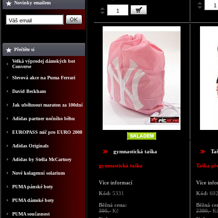
Novinky emailem
Přečtěte si
Velká výprodej dámských bot
Converse
Slevová akce na Puma Ferrari
David Beckham
Jak uběhnout maraton za 100dní
Adidas partner nočního běhu
EUROPASS mič pro EURO 2008
Adidas Originals
gymnastická taška
Ta
Adidas by Stella McCartney
gymnastická taška
Taška př
Nové kolagenní solarium
Více informací
Více info
PUMA pánské boty
Kód:
5331
Kód:
60
PUMA dámské boty
Běžná cena:
Běžná ce
390,-
Kč
2390,-
K
PUMA současnost