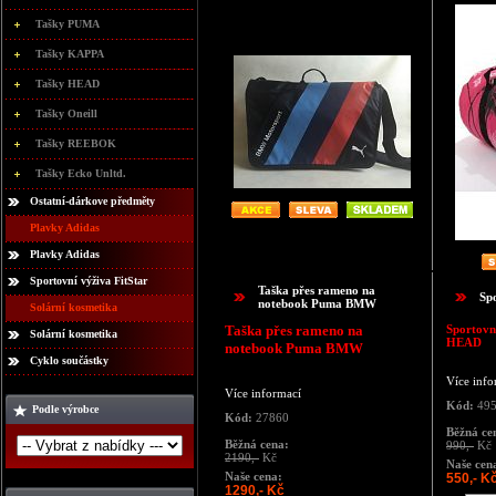
Tašky PUMA
Tašky KAPPA
Tašky HEAD
Tašky Oneill
Tašky REEBOK
Tašky Ecko Unltd.
Ostatní-dárkove předměty
Plavky Adidas
Plavky Adidas
Sportovní výživa FitStar
Taška přes rameno na
Sp
notebook Puma BMW
Solární kosmetika
Taška přes rameno na
Sportovn
Solární kosmetika
HEAD
notebook Puma BMW
Cyklo součástky
Více info
Více informací
Kód:
49
Podle výrobce
Kód:
27860
Běžná ce
Běžná cena:
990,-
Kč
2190,-
Kč
Naše cen
Naše cena:
550,- K
1290,- Kč