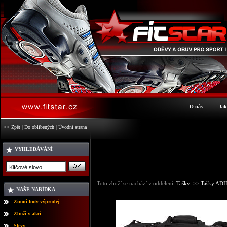
O nás
Jak
<< Zpět
|
Do oblíbených
|
Úvodní strana
VYHLEDÁVÁNÍ
Toto zboží se nachází v oddělení:
Tašky
>>
Tašky AD
NAŠE NABÍDKA
Zimní boty-výprodej
Zboží v akci
Slevy