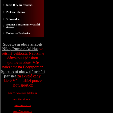
Sleva 10% při registraci
Poštovné zdarma
Velkoobchod
Hubnoucí solarium s vybrační
deskou
E-shop na Fecebooku
Sportovní obuv značek
Nike, Puma a Adidas
ve
většině velikostí. Nabízíme
dámskou i pánskou
sportovní obuv. Vše
naleznete na Botysport.cz
Sportovní obuv, dámská i
pánská
za skvělé ceny,
které Vám nabízí pouze
Botysport.cz
http://www.eshop-katalog.cz
www.dbeckham.cz/
www.naakup.cz
www.Zlevneno.cz