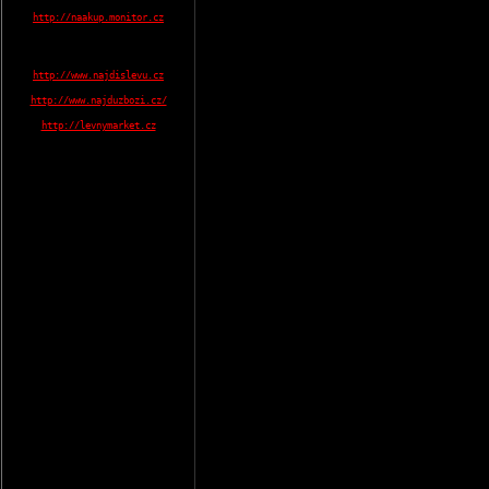
http://naakup.monitor.cz
http://www.najdislevu.cz
http://www.najduzbozi.cz/
http://levnymarket.cz