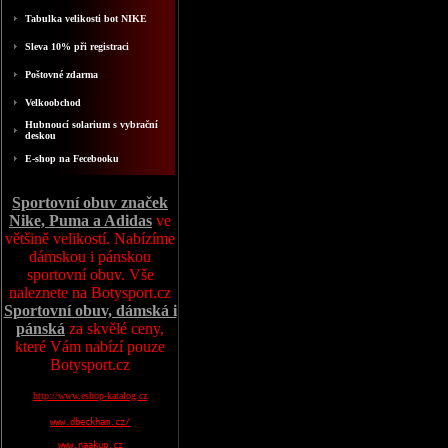
Tabulka velikosti bot NIKE
Sleva 10% při registraci
Poštovné zdarma
Velkoobchod
Hubnoucí solarium s vybrační
deskou
E-shop na Fecebooku
Sportovní obuv značek
Nike, Puma a Adidas
ve
většině velikostí. Nabízíme
dámskou i pánskou
sportovní obuv. Vše
naleznete na Botysport.cz
Sportovní obuv, dámská i
pánská
za skvělé ceny,
které Vám nabízí pouze
Botysport.cz
http://www.eshop-katalog.cz
www.dbeckham.cz/
www.naakup.cz