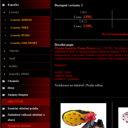
Kopačky
Dostupné varianty 2
Lisovky
UK9
1390,-
Cena:
Lisovky ADIDAS
UK11
1390,-
Cena:
Lisovky NIKE
Na variantu budete
Lisovky PUMA
Lisovky UHLSPORT
Detailní popis
Pánské kopačky Puma Power
Cat 2.10 FG. Vyrobené z
Sálovky
odkopnutí míče a výrazně tlumí bolestivé nárazy. TPU v
Anatomicky tvarovaný kotník a polstrovaný jazyk v kom
oranžová barevná kombinace s velkým bílým logem P
Tarfi
Materiál:
Kolíky
svršek: kůže
Kopačky dětské
vnitřek: textil
podešev: syntetika
Chrániče
Vytisknout na tiskárně
|
Poslat odkaz
Dresy
Stulpny-štrupny
OBLEČENÍ
Funkční oblečení-prádlo
Nadměrné velikosti oblečení a
obuvi
Sportovní oblečení