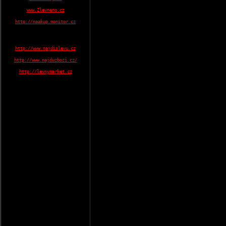
www.Zlevneno.cz
http://naakup.monitor.cz
http://www.najdislevu.cz
http://www.najduzbozi.cz/
http://levnymarket.cz