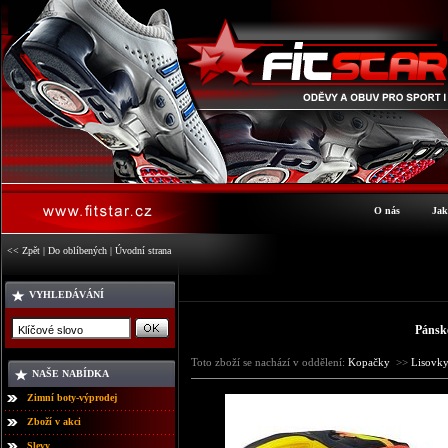
O nás
Jak
<< Zpět
|
Do oblíbených
|
Úvodní strana
VYHLEDÁVÁNÍ
Pánsk
Toto zboží se nachází v oddělení:
Kopačky
>>
Lisovk
NAŠE NABÍDKA
Zimní boty-výprodej
Zboží v akci
Slevy