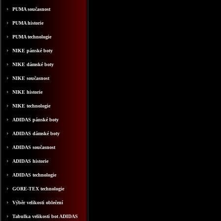
PUMA současnost
PUMA historie
PUMA technologie
NIKE pánské boty
NIKE dámské boty
NIKE současnost
NIKE historie
NIKE technologie
ADIDAS pánské boty
ADIDAS dámské boty
ADIDAS současnost
ADIDAS historie
ADIDAS technologie
GORE-TEX technologie
Výběr velikosti oblečení
Tabulka velikosti bot ADIDAS