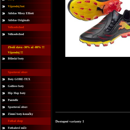
Výprodej bot
Adidas Missy Elliott
Adidas Originals
Velkoobchod
Velkoobchod
Zboží slava -30% až -80% !!!
Výprodej !!!
Běžecké boty
Sportovní obuv
Boty GORE-TEX
Golfove boty
Hip Hop boty
Pantofle
Sportovní obuv
Zimní boty-kozačky
Fotbal shop
Dostupné varianty 1
Fotbalové míče