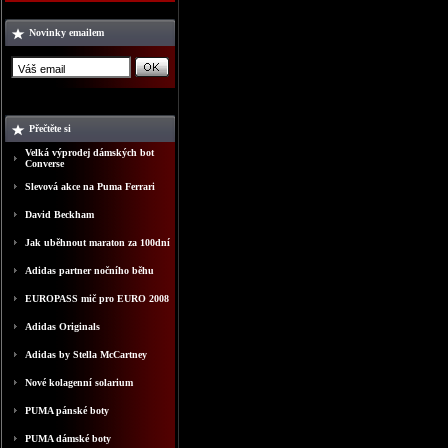
Novinky emailem
Přečtěte si
Velká výprodej dámských bot
Converse
Slevová akce na Puma Ferrari
David Beckham
Jak uběhnout maraton za 100dní
Adidas partner nočního běhu
EUROPASS mič pro EURO 2008
Adidas Originals
Adidas by Stella McCartney
Nové kolagenní solarium
PUMA pánské boty
PUMA dámské boty