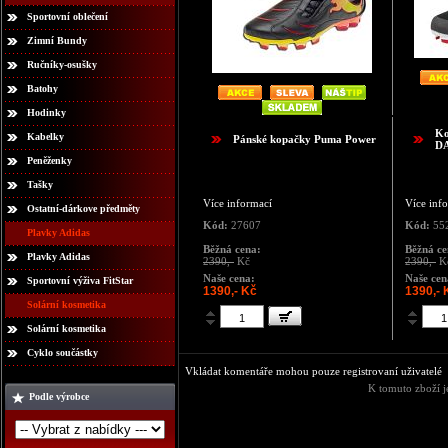
Sportovní oblečení
Zimní Bundy
Ručníky-osušky
Batohy
Hodinky
Ko
Kabelky
Pánské kopačky Puma Power
D
Peněženky
Tašky
Více informací
Více inf
Ostatní-dárkove předměty
Kód:
27607
Kód:
55
Plavky Adidas
Běžná cena:
Běžná ce
Plavky Adidas
2390,-
Kč
2390,-
K
Naše cena:
Naše cen
Sportovní výživa FitStar
1390,- Kč
1390,- 
Solární kosmetika
Solární kosmetika
Cyklo součástky
Vkládat komentáře mohou pouze registrovaní uživatelé
K tomuto zboží j
Podle výrobce