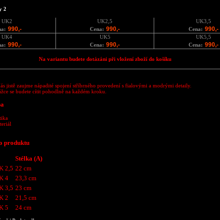
y 2
UK2
UK2,5
UK3,5
990,-
990,-
990,-
na:
Cena:
Cena:
UK4
UK5
UK5,5
990,-
990,-
990,-
na:
Cena:
Cena:
Na variantu budete dotázáni při vložení zboží do košíku
s jistě zaujme nápadité spojení stříbrného provedení s fialovými a modrými detaily.
žce se budete cítit pohodlně na každém kroku.
ba
tika
teriál
o produktu
Stélka (A)
K 2,5
22 cm
K 4
23,3 cm
K 3,5
23 cm
K 2
21,5 cm
K 5
24 cm