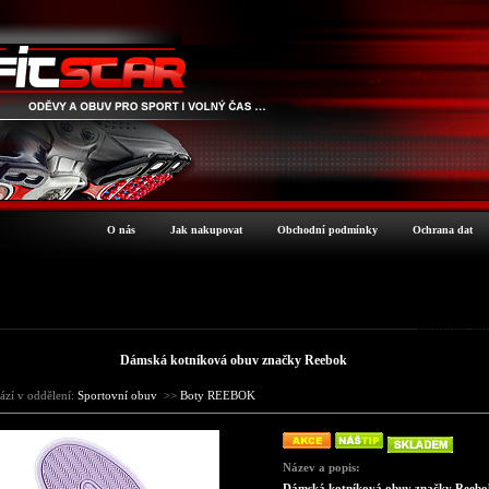
O nás
Jak nakupovat
Obchodní podmínky
Ochrana dat
Podrobné inf
Dámská kotníková obuv značky Reebok
ází v oddělení:
Sportovní obuv
>>
Boty REEBOK
Název a popis:
Dámská kotníková obuv značky Reebo