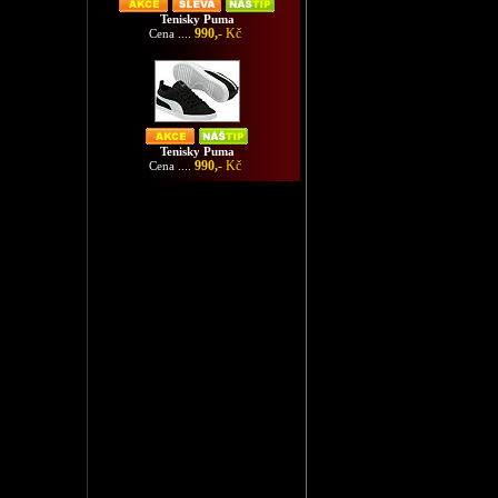
Tenisky Puma
990,-
Kč
Cena ....
Tenisky Puma
990,-
Kč
Cena ....