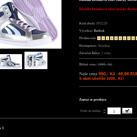
Dámská kotníková obuv značky Reebo
Kód zboží:
FP3220
Výrobce:
Reebok
Hodnocení:
Dostupnost:
Skladem
Záruční lhůta:
2 roky
Běžná cena:
1990,- Kč
990,- Kč
40,96 EU
Naše cena
|
S námi ušetříte 1000,- Kč!
Zeptat se prodejce
Vložit do košíku
y 1