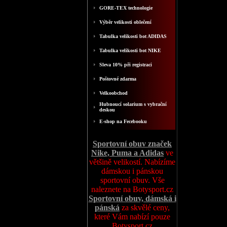
GORE-TEX technologie
Výběr velikosti oblečení
Tabulka velikosti bot ADIDAS
Tabulka velikosti bot NIKE
Sleva 10% při registraci
Poštovné zdarma
Velkoobchod
Hubnoucí solarium s vybrační
deskou
E-shop na Fecebooku
Sportovní obuv značek
Nike, Puma a Adidas
ve
většině velikostí. Nabízíme
dámskou i pánskou
sportovní obuv. Vše
naleznete na Botysport.cz
Sportovní obuv, dámská i
pánská
za skvělé ceny,
které Vám nabízí pouze
Botysport.cz