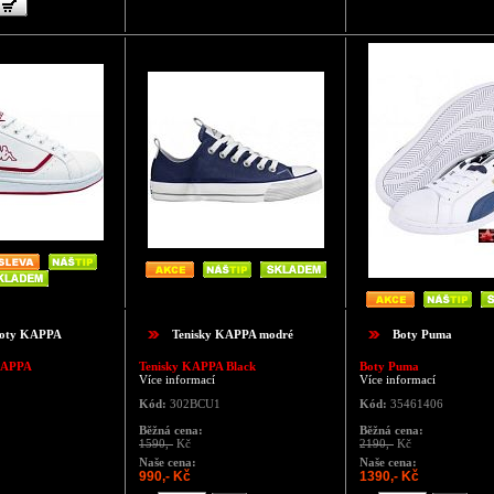
boty KAPPA
Tenisky KAPPA modré
Boty Puma
KAPPA
Tenisky KAPPA Black
Boty Puma
Více informací
Více informací
Kód:
302BCU1
Kód:
35461406
Běžná cena:
Běžná cena:
1590,-
Kč
2190,-
Kč
Naše cena:
Naše cena:
990,- Kč
1390,- Kč