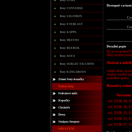
Boty PUMA
Dostupné variant
Boty CONVERSE
Boty SALOMON
Ce
Boty EVERLAST
Ce
Boty KAPPA
Boty MIZUNO
Detailní popis
Boty REEBOK
Na první pohled Vá
Díky pružné podrá
Boty ASICS
Složení a údrž
Boty SERGIO TACCHINI
vnější: kůže, synte
Boty KANGAROOS
vnitřní: textilní ma
podrážka: guma
Zimní boty-kozačky
Rozměry tohot
Fotbal shop
Fotbalové míče
Varianta
vel. EUR 34, U
Kopačky
vel. EUR 36, U
Chrániče
vel. EUR 35, U
Dresy
vel. EUR 33, U
Stulpny-štrupny
vel. EUR 37, U
OBLEČENÍ