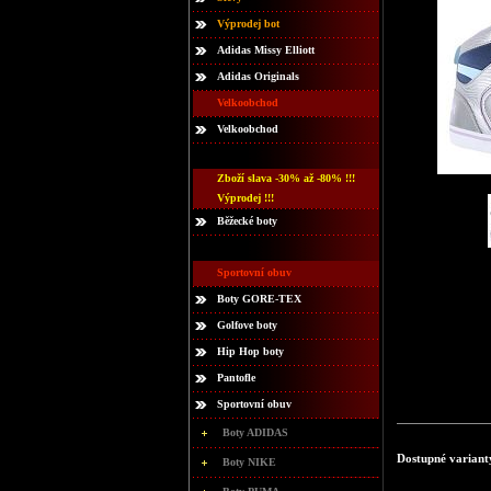
Výprodej bot
Adidas Missy Elliott
Adidas Originals
Velkoobchod
Velkoobchod
Zboží slava -30% až -80% !!!
Výprodej !!!
Běžecké boty
Sportovní obuv
Boty GORE-TEX
Golfove boty
Hip Hop boty
Pantofle
Sportovní obuv
Boty ADIDAS
Dostupné variant
Boty NIKE