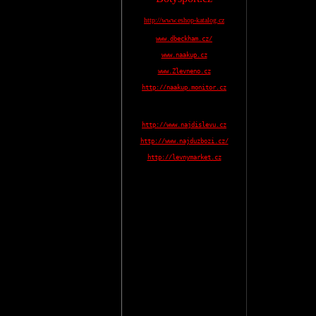
http://www.eshop-katalog.cz
www.dbeckham.cz/
www.naakup.cz
www.Zlevneno.cz
http://naakup.monitor.cz
http://www.najdislevu.cz
http://www.najduzbozi.cz/
http://levnymarket.cz