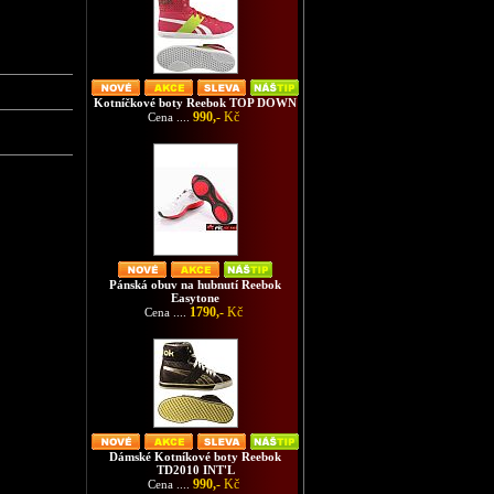
Kotníčkové boty Reebok TOP DOWN
990,-
Kč
Cena ....
Pánská obuv na hubnutí Reebok
Easytone
1790,-
Kč
Cena ....
Dámské Kotníkové boty Reebok
TD2010 INT'L
990,-
Kč
Cena ....