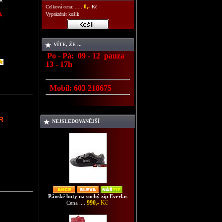
0,-
Celková cena: .....
Kč
k
Vyprázdnit košík
VÍTE, ŽE ...
Po - Pá: 09 - 12 pauza
13 - 17h
Mobil:
603 218675
R
NEJSLEDOVANĚJŠÍ
Pánské boty na suchý zip Everlas
990,-
Kč
Cena ....