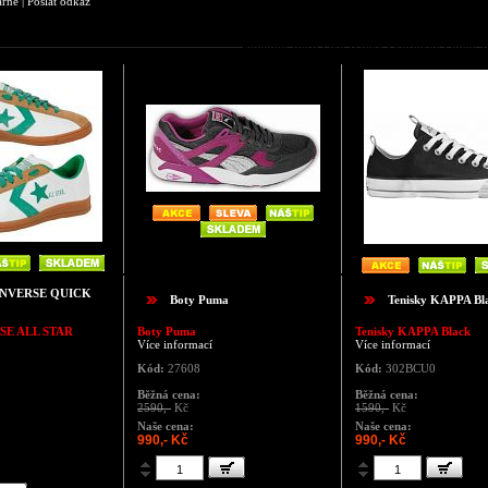
árně
|
Poslat odkaz
Podobné zboží jako Dámská kotníková obuv 
ONVERSE QUICK
Boty Puma
Tenisky KAPPA Bl
SE ALL STAR
Boty Puma
Tenisky KAPPA Black
Více informací
Více informací
Kód:
27608
Kód:
302BCU0
Běžná cena:
Běžná cena:
2590,-
Kč
1590,-
Kč
Naše cena:
Naše cena:
990,- Kč
990,- Kč