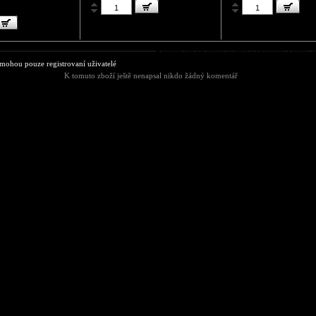
Komentáře ke zboží Dámská kotníková obuv 
ohou pouze registrovaní uživatelé
K tomuto zboží ještě nenapsal nikdo žádný komentář