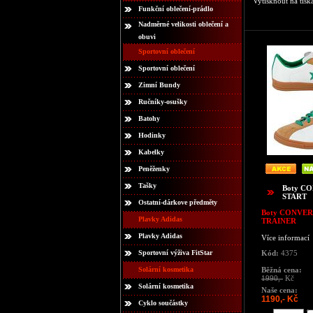
Vytisknout na tisk
Funkční oblečení-prádlo
Nadměrné velikosti oblečení a
obuvi
Sportovní oblečení
Sportovní oblečení
Zimní Bundy
Ručníky-osušky
Batohy
Hodinky
Kabelky
Peněženky
Tašky
Boty C
START
Ostatní-dárkove předměty
Boty CONVER
Plavky Adidas
TRAINER
Plavky Adidas
Více informací
Sportovní výživa FitStar
Kód:
4375
Solární kosmetika
Běžná cena:
1990,-
Kč
Solární kosmetika
Naše cena:
1190,- Kč
Cyklo součástky