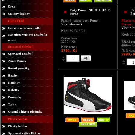
Dresy
Boty Puma INDUCTION P
Pá
cerne
Fe
Stulpny-štrupny
Pánské kožene
boty Puma
.
Pánské k
OBLEČENÍ
Více informací
Ferrari
Více info
Funkční oblečení-prádlo
Kód:
301328-01
Kód:
305
Nadměrné velikosti oblečení a
Běžná cena:
obuvi
3290,-
Kč
Běžná ce
4990,-
K
Sportovní oblečení
Naše cena:
1790,- Kč
Naše cen
Sportovní oblečení
2990,- 
Zimní Bundy
Ručníky-osušky
Batohy
Hodinky
Kabelky
Peněženky
Tašky
Ostatní-dárkove předměty
Plavky Adidas
Plavky Adidas
Sportovní výživa FitStar