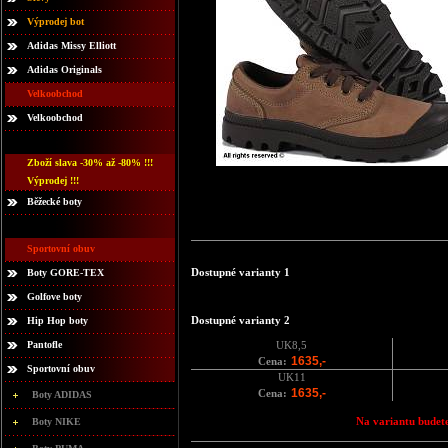
Výprodej bot
Adidas Missy Elliott
Adidas Originals
Velkoobchod
Velkoobchod
Zboží slava -30% až -80% !!!
Výprodej !!!
Běžecké boty
Sportovní obuv
Dostupné varianty 1
Boty GORE-TEX
Golfove boty
Dostupné varianty 2
Hip Hop boty
Pantofle
UK8,5
1635,-
Cena:
Sportovní obuv
UK11
1635,-
Cena:
Boty ADIDAS
Na variantu budete
Boty NIKE