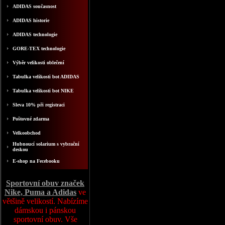
ADIDAS současnost
ADIDAS historie
ADIDAS technologie
GORE-TEX technologie
Výběr velikosti oblečení
Tabulka velikosti bot ADIDAS
Tabulka velikosti bot NIKE
Sleva 10% při registraci
Poštovné zdarma
Velkoobchod
Hubnoucí solarium s vybrační
deskou
E-shop na Fecebooku
Sportovní obuv značek
Nike, Puma a Adidas
ve
většině velikostí. Nabízíme
dámskou i pánskou
sportovní obuv. Vše