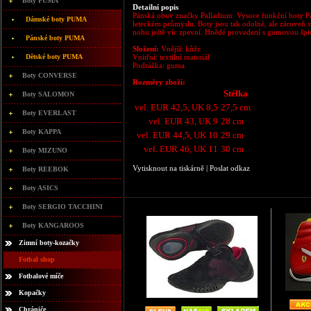
Boty PUMA
Detailní popis
Pánská obuv značky Palladium. Vysoce funkční boty Pa
Dámské boty PUMA
leteckém průmyslu. Boty jsou tak odolné, ale zároveň 
nohu ještě víc zpevní. Hnědé provedení s gumovou špic
Pánské boty PUMA
Složení:
Vnější: kůže
Dětské boty PUMA
Vnitřní: textilní materiál
Podrážka: guma
Boty CONVERSE
Rozměry zboží:
Stélka
Boty SALOMON
vel. EUR 42,5, UK 8,5
27,5 cm
Boty EVERLAST
vel. EUR 43, UK 9
28 cm
Boty KAPPA
vel. EUR 44,5, UK 10
29 cm
vel. EUR 46, UK 11
30 cm
Boty MIZUNO
Vytisknout na tiskárně
|
Poslat odkaz
Boty REEBOK
Boty ASICS
Boty SERGIO TACCHINI
Boty KANGAROOS
Zimní boty-kozačky
Fotbal shop
Fotbalové míče
Kopačky
Chrániče