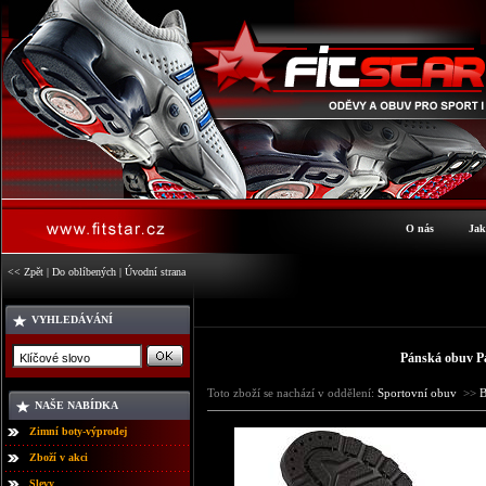
O nás
Jak
<< Zpět
|
Do oblíbených
|
Úvodní strana
VYHLEDÁVÁNÍ
Pánská obuv P
Toto zboží se nachází v oddělení:
Sportovní obuv
>>
NAŠE NABÍDKA
Zimní boty-výprodej
Zboží v akci
Slevy