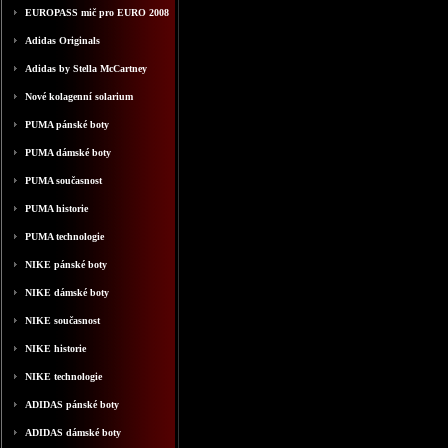
EUROPASS mič pro EURO 2008
Adidas Originals
Adidas by Stella McCartney
Nové kolagenní solarium
PUMA pánské boty
PUMA dámské boty
PUMA současnost
PUMA historie
PUMA technologie
NIKE pánské boty
NIKE dámské boty
NIKE současnost
NIKE historie
NIKE technologie
ADIDAS pánské boty
ADIDAS dámské boty