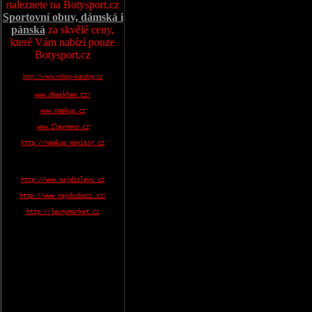
naleznete na Botysport.cz
Sportovní obuv, dámská i
pánská
za skvělé ceny,
které Vám nabízí pouze
Botysport.cz
http://www.eshop-katalog.cz
www.dbeckham.cz/
www.naakup.cz
www.Zlevneno.cz
http://naakup.monitor.cz
http://www.najdislevu.cz
http://www.najduzbozi.cz/
http://levnymarket.cz