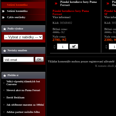
Pánské kotníkove boty Puma
Pá
Solární kosmetika
Ferrari
Di
Pánské kotníkove boty Puma
Pánské b
Solární kosmetika
Ferrari
SF
Více informací
Více info
Cyklo součástky
Kód:
30568402
Kód:
305
Podle výrobce
Běžná cena:
Běžná ce
4990,-
Kč
3990,-
K
Naše cena:
Naše cen
2790,- Kč
2390,- 
Novinky emailem
Vkládat komentáře mohou pouze registrovaní uživatelé
K tomuto zboží j
Přečtěte si
Velká výprodej dámských bot
Converse
Slevová akce na Puma Ferrari
David Beckham
Jak uběhnout maraton za 100dní
Adidas partner nočního běhu