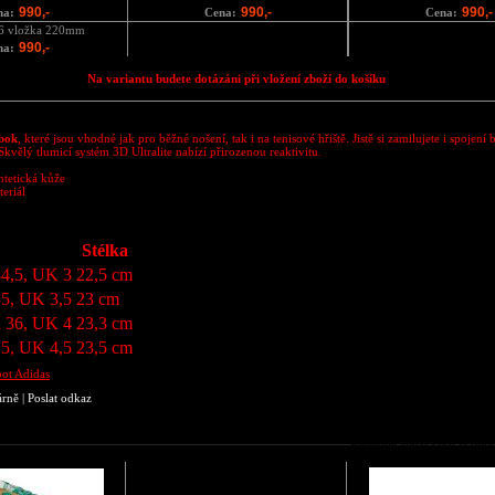
990,-
990,-
990,-
na:
Cena:
Cena:
6 vložka 220mm
990,-
na:
Na variantu budete dotázáni při vložení zboží do košíku
bok
, které jsou vhodné jak pro běžné nošení, tak i na tenisové hřiště. Jistě si zamilujete i spojení 
Skvělý tlumicí systém 3D Ultralite nabízí přirozenou reaktivitu.
yntetická kůže
teriál
Stélka
34,5, UK 3
22,5 cm
35, UK 3,5
23 cm
 36, UK 4
23,3 cm
,5, UK 4,5
23,5 cm
bot Adidas
árně
|
Poslat odkaz
Podobné zboží jako Dámsk