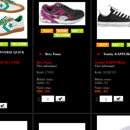
ONVERSE QUICK
Boty Puma
Tenisky KAPPA Bl
SE ALL STAR
Boty Puma
Tenisky KAPPA Black
Více informací
Více informací
Kód:
27608
Kód:
302BCU0
Běžná cena:
Běžná cena:
2590,-
Kč
1590,-
Kč
Naše cena:
Naše cena:
990,- Kč
990,- Kč