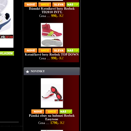
Dámské Kotníkové boty Reebok
TD2010 INT'L
990,-
Kč
Cena ....
Kotníčkové boty Reebok TOP DOWN
990,-
Kč
Cena ....
NOVINKY
Pánská obuv na hubnutí Reebok
Easytone
1790,-
Kč
Cena ....
é boty Reebok