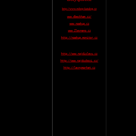
http://www.eshop-katalog.cz
www.dbeckham.cz/
www.naakup.cz
www.Zlevneno.cz
http://naakup.monitor.cz
http://www.najdislevu.cz
http://www.najduzbozi.cz/
http://levnymarket.cz