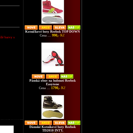
Kotníčkové boty Reebok TOP DOWN
990,-
Kč
Cena ....
bílé barvy s
Pánská obuv na hubnutí Reebok
Easytone
1790,-
Kč
Cena ....
é boty Reebok
Dámské Kotníkové boty Reebok
TD2010 INT'L