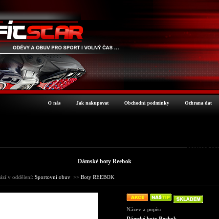
O nás
Jak nakupovat
Obchodní podmínky
Ochrana dat
Podrobné inf
Dámské boty Reebok
ází v oddělení:
Sportovní obuv
>>
Boty REEBOK
Název a popis:
Dámské boty Reebok