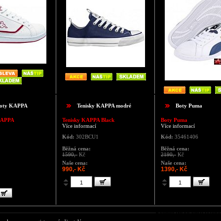
boty KAPPA
Tenisky KAPPA modré
Boty Puma
KAPPA
Tenisky KAPPA Black
Boty Puma
Více informací
Více informací
Kód:
302BCU1
Kód:
35461406
Běžná cena:
Běžná cena:
1590,-
Kč
2190,-
Kč
Naše cena:
Naše cena:
990,- Kč
1390,- Kč
Komentáře ke zboží Dámsk