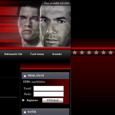
Dnes je neděle 9.8.2026
Reklamační řád
Časté dotazy
Kontakt
PŘIHLÁŠENÍ
ormace o zboží
STAV:
nepřihlášen
Email:
Heslo:
Registrace
KOŠÍK