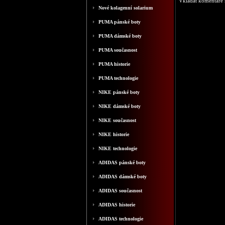
Vkládat komentáře m
Nové kolagenní solarium
PUMA pánské boty
PUMA dámské boty
PUMA současnost
PUMA historie
PUMA technologie
NIKE pánské boty
NIKE dámské boty
NIKE současnost
NIKE historie
NIKE technologie
ADIDAS pánské boty
ADIDAS dámské boty
ADIDAS současnost
ADIDAS historie
ADIDAS technologie