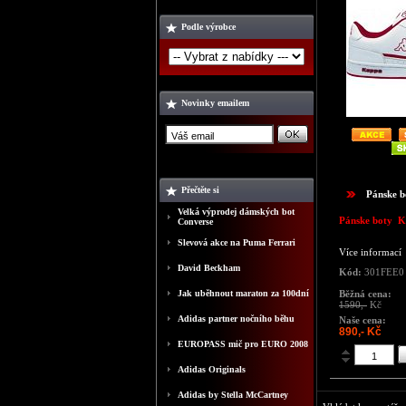
Podle výrobce
Novinky emailem
Přečtěte si
Pánske 
Velká výprodej dámských bot
Pánske boty 
Converse
Slevová akce na Puma Ferrari
Více informací
David Beckham
Kód:
301FEE0
Jak uběhnout maraton za 100dní
Běžná cena:
1590,-
Kč
Adidas partner nočního běhu
Naše cena:
890,- Kč
EUROPASS mič pro EURO 2008
Adidas Originals
Adidas by Stella McCartney