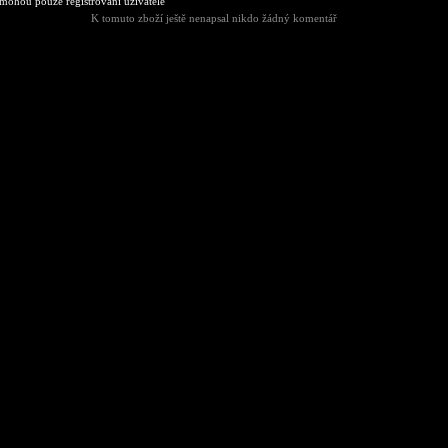
ohou pouze registrovaní uživatelé
K tomuto zboží ještě nenapsal nikdo žádný komentář