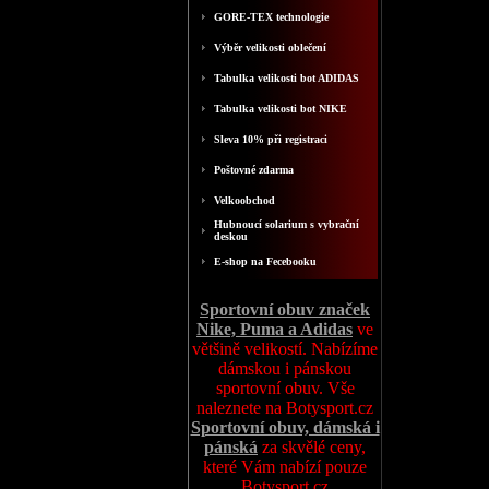
GORE-TEX technologie
Výběr velikosti oblečení
Tabulka velikosti bot ADIDAS
Tabulka velikosti bot NIKE
Sleva 10% při registraci
Poštovné zdarma
Velkoobchod
Hubnoucí solarium s vybrační
deskou
E-shop na Fecebooku
Sportovní obuv značek
Nike, Puma a Adidas
ve
většině velikostí. Nabízíme
dámskou i pánskou
sportovní obuv. Vše
naleznete na Botysport.cz
Sportovní obuv, dámská i
pánská
za skvělé ceny,
které Vám nabízí pouze
Botysport.cz