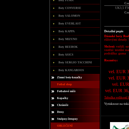
Boty PUMA
Ce
UK3,5 F3
Boty CONVERSE
Ce
Boty SALOMON
Boty EVERLAST
Detailní popis
Boty KAPPA
Dámské boty Ree
Boty MIZUNO
růžovými detaily. 
Složení:
vnější: s
Boty REEBOK
vnitřní: textilní ma
podrážka: guma
Boty ASICS
Rozměry:
Boty SERGIO TACCHINI
Boty KANGAROOS
vel. EUR 
vel. EUR 
Zimní boty-kozačky
vel. EUR
Fotbal shop
vel. EUR 36
Fotbalové míče
Tabulka velikostí 
Kopačky
Vytisknout na tisk
Chrániče
Dresy
Stulpny-štrupny
OBLEČENÍ