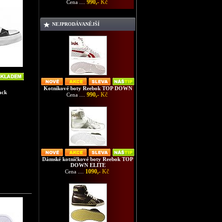
990,-
Kč
Cena ....
NEJPRODÁVANĚJŠÍ
Kotníkové boty Reebok TOP DOWN
ack
990,-
Kč
Cena ....
Dámské kotníčkové boty Reebok TOP
DOWN ELITE
1090,-
Kč
Cena ....