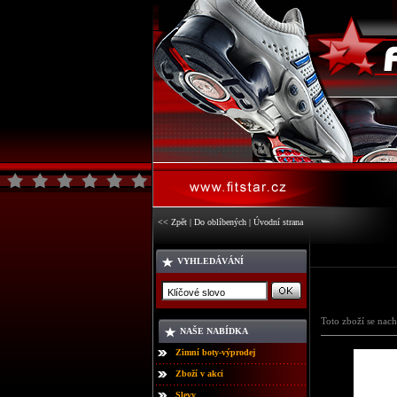
<< Zpět
|
Do oblíbených
|
Úvodní strana
VYHLEDÁVÁNÍ
Toto zboží se nach
NAŠE NABÍDKA
Zimní boty-výprodej
Zboží v akci
Slevy