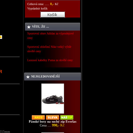
0,-
Celková cena: .....
Kč
Vyprázdnit košík
VÍTE, ŽE ...
Sportovní obuv Adidas za výprodejové
ceny
Sportovní oblečení Nike velký výběr
skvělé ceny
Luxusní kabelky Puma za skvělé ceny
R
NEJSLEDOVANĚJŠÍ
Pánské boty na suchý zip Everlas
990,-
Kč
Cena ....
a 215mm