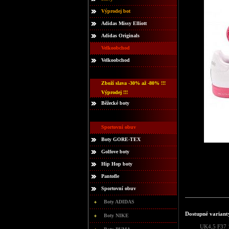
Výprodej bot
Adidas Missy Elliott
Adidas Originals
Velkoobchod
Velkoobchod
Zboží slava -30% až -80% !!!
Výprodej !!!
Běžecké boty
Sportovní obuv
Boty GORE-TEX
Golfove boty
Hip Hop boty
Pantofle
Sportovní obuv
Boty ADIDAS
Dostupné variant
Boty NIKE
UK4,5 F37 