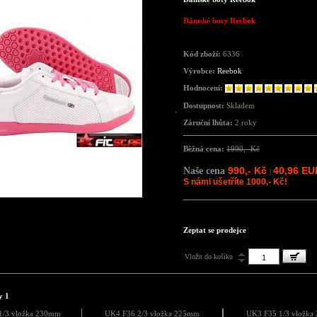
Dámské boty Reebok
Kód zboží:
6336
Výrobce:
Reebok
Hodnocení:
Dostupnost:
Skladem
Záruční lhůta:
2 roky
Běžná cena:
1990,- Kč
990,- Kč
40,96 EU
Naše cena
|
S námi ušetříte 1000,- Kč!
Zeptat se prodejce
Vložit do košíku
y 1
1/3 vložka 230mm
UK4 F36 2/3 vložka 225mm
UK3 F35 1/3 vložk