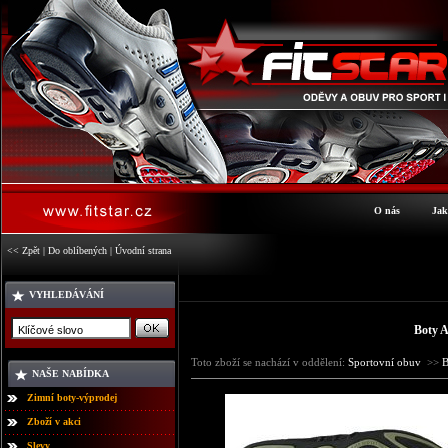
O nás
Jak
<< Zpět
|
Do oblíbených
|
Úvodní strana
VYHLEDÁVÁNÍ
Boty
Toto zboží se nachází v oddělení:
Sportovní obuv
>>
B
NAŠE NABÍDKA
Zimní boty-výprodej
Zboží v akci
Slevy