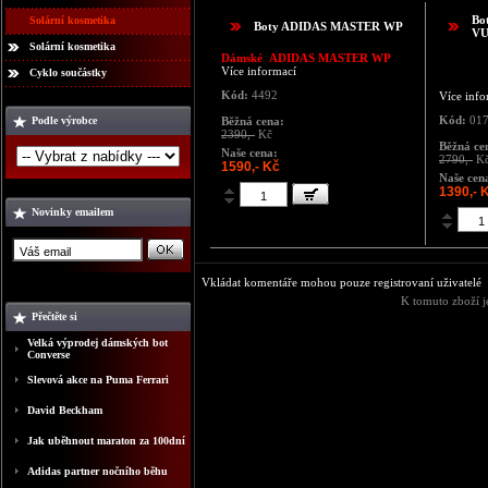
Bo
Solární kosmetika
Boty ADIDAS MASTER WP
V
Solární kosmetika
Dámské
ADIDAS MASTER WP
Více informací
Cyklo součástky
Kód:
4492
Více info
Kód:
017
Podle výrobce
Běžná cena:
2390,-
Kč
Běžná ce
Naše cena:
2790,-
K
1590,- Kč
Naše cen
1390,- 
Novinky emailem
Vkládat komentáře mohou pouze registrovaní uživatelé
K tomuto zboží j
Přečtěte si
Velká výprodej dámských bot
Converse
Slevová akce na Puma Ferrari
David Beckham
Jak uběhnout maraton za 100dní
Adidas partner nočního běhu