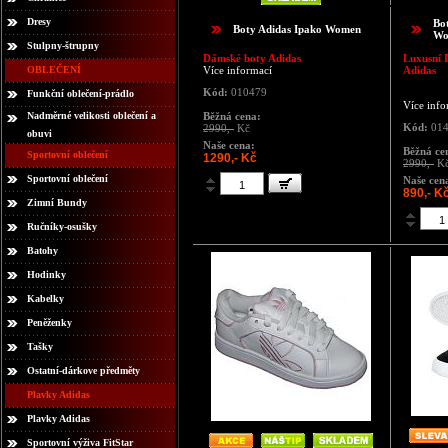
Dresy
Bo
Boty Adidas Ipako Women
Wo
Stulpny-štrupny
Dámské boty Adidas
Luxusní 
OBLEČENÍ
Více informací
Adidas
Kód:
010479
Funkční oblečení-prádlo
Více info
Nadměrné velikosti oblečení a
Běžná cena:
Kód:
014
2990,-
Kč
obuvi
Naše cena:
Běžná ce
Sportovní oblečení
1290,- Kč
2990,-
K
Sportovní oblečení
Naše cen
890,- K
Zimní Bundy
Ručníky-osušky
Batohy
Hodinky
Kabelky
Peněženky
Tašky
Ostatní-dárkove předměty
Plavky Adidas
Plavky Adidas
Sportovní výživa FitStar