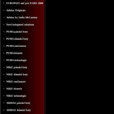
EUROPASS mič pro EURO 2008
Adidas Originals
Adidas by Stella McCartney
Nové kolagenní solarium
PUMA pánské boty
PUMA dámské boty
PUMA současnost
PUMA historie
PUMA technologie
NIKE pánské boty
NIKE dámské boty
NIKE současnost
NIKE historie
NIKE technologie
ADIDAS pánské boty
ADIDAS dámské boty