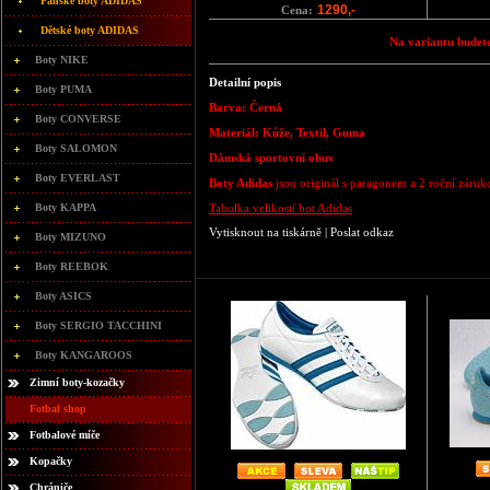
Pánské boty ADIDAS
1290,-
Cena:
Dětské boty ADIDAS
Na variantu budete
Boty NIKE
Detailní popis
Boty PUMA
Barva: Černá
Boty CONVERSE
Materiál: Kůže, Textil, Guma
Boty SALOMON
Dámská sportovní obuv
Boty EVERLAST
Boty Adidas
jsou originál s paragonem a 2 roční záruk
Boty KAPPA
Tabulka velikostí bot Adidas
Vytisknout na tiskárně
|
Poslat odkaz
Boty MIZUNO
Boty REEBOK
Boty ASICS
Boty SERGIO TACCHINI
Boty KANGAROOS
Zimní boty-kozačky
Fotbal shop
Fotbalové míče
Kopačky
Chrániče