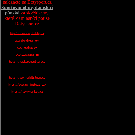
naleznete na Botysport.cz
Sportovní obuv, dámská i
pánská
za skvělé ceny,
které Vám nabízí pouze
Botysport.cz
http://www.eshop-katalog.cz
www.dbeckham.cz/
www.naakup.cz
www.Zlevneno.cz
http://naakup.monitor.cz
http://www.najdislevu.cz
http://www.najduzbozi.cz/
http://levnymarket.cz