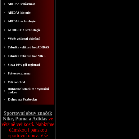
ADIDAS současnost
ADIDAS historie
ADIDAS technologie
GORE-TEX technologie
Výběr velikosti oblečení
Tabulka velikosti bot ADIDAS
Tabulka velikosti bot NIKE
Sleva 10% při registraci
Poštovné zdarma
Velkoobchod
Hubnoucí solarium s vybrační
deskou
E-shop na Fecebooku
Sportovní obuv značek
Nike, Puma a Adidas
ve
většině velikostí. Nabízíme
dámskou i pánskou
sportovní obuv. Vše