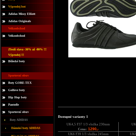
Výprodej bot
Adidas Missy Elliott
Adidas Originals
Velkoobchod
Velkoobchod
Zboží slava -30% až -80% !!!
Výprodej !!!
Běžecké boty
Sportovní obuv
Boty GORE-TEX
Golfove boty
Hip Hop boty
Pantofle
Sportovní obuv
Dostupné varianty 1
Boty ADIDAS
UK4,5 F37 1/3 vložka 230mm
UK
Dámské boty ADIDAS
1290,-
Cena:
UK6 F39 1/3 vložka 245mm
UK6