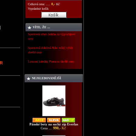
0,-
Celková cena: .....
Kč
Vyprázdnit košík
VÍTE, ŽE ...
Sportovní obuv Adidas za výprodejové
ceny
Sportovní oblečení Nike velký výběr
skvělé ceny
Luxusní kabelky Puma za skvělé ceny
UR
NEJSLEDOVANĚJŠÍ
Pánské boty na suchý zip Everlas
990,-
Kč
Cena ....