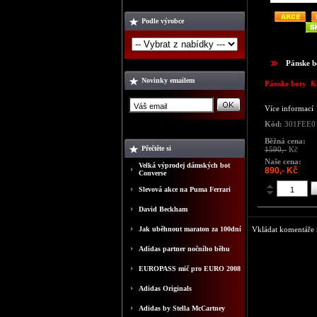
Podle výrobce
Pánske 
Novinky emailem
Pánske boty 
Více informací
Kód:
301FEE0
Běžná cena:
Přečtěte si
1590,-
Kč
Naše cena:
Velká výprodej dámských bot
890,- Kč
Converse
Slevová akce na Puma Ferrari
David Beckham
Jak uběhnout maraton za 100dní
Vkládat komentáře m
Adidas partner nočního běhu
EUROPASS mič pro EURO 2008
Adidas Originals
Adidas by Stella McCartney