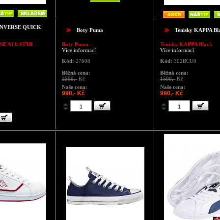
ONVERSE QUICK
Boty Puma
Tenisky KAPPA Bl
SE ALL STAR
Boty Puma
Tenisky KAPPA Black
Více informací
Více informací
Kód:
27608
Kód:
302BCU0
Běžná cena:
Běžná cena:
2590,-
Kč
1590,-
Kč
Naše cena:
Naše cena:
990,- Kč
990,- Kč