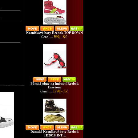
-
-
Kotníčkové boty Reebok TOP DOWN
990,-
Kč
Cena ....
Pánská obuv na hubnutí Reebok
 boty Converse
Easytone
1790,-
Kč
Cena ....
Dámské Kotníkové boty Reebok
TD2010 INT'L