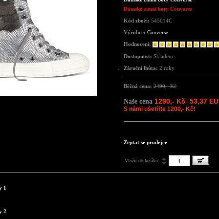
Dámské zimní boty Converse
Kód zboží:
545014C
Výrobce:
Converse
Hodnocení:
Dostupnost:
Skladem
Záruční lhůta:
2 roky
Běžná cena:
2490,- Kč
1290,- Kč
53,37 E
Naše cena
|
S námi ušetříte 1200,- Kč!
Zeptat se prodejce
Vložit do košíku
y 1
y 2