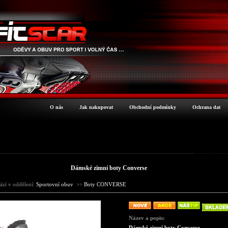
O nás
Jak nakupovat
Obchodní podmínky
Ochrana dat
Podrobné inf
Dámské zimní boty Converse
ází v oddělení:
Sportovní obuv
>>
Boty CONVERSE
Název a popis:
Dámské zimní boty Converse