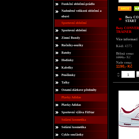
Funkční oblečení-prádlo
Nadměrné velikosti oblečení a
obuvi
Boty C
START
Sportovní oblečení
Boty CONVER
Sportovní oblečení
TRAINER
Zimní Bundy
Více informací
Ručníky-osušky
Kód:
4375
Batohy
Běžná cena:
1990,-
Kč
Hodinky
Naše cena:
1190,- Kč
Kabelky
Peněženky
Tašky
Ostatní-dárkove předměty
Plavky Adidas
Plavky Adidas
Sportovní výživa FitStar
Solární kosmetika
Solární kosmetika
Cyklo součástky