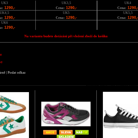
UK3
UK3,5
UK4
1290,-
1290,-
1290,
a:
Cena:
Cena:
UK4,5
UK5
UK5,5
1290,-
1290,-
1290,
a:
Cena:
Cena:
UK6
1290,-
a:
Na variantu budete dotázáni při vložení zboží do košíku
e
se
árně
|
Poslat odkaz
Podobné zboží jako Dámské zimní