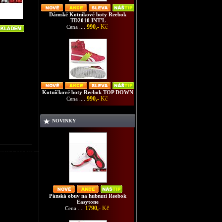
Dámské Kotníkové boty Reebok
TD2010 INT'L
990,-
Kč
Cena ....
Kotníčkové boty Reebok TOP DOWN
990,-
Kč
Cena ....
NOVINKY
 boty Converse
Pánská obuv na hubnutí Reebok
Easytone
1790,-
Kč
Cena ....