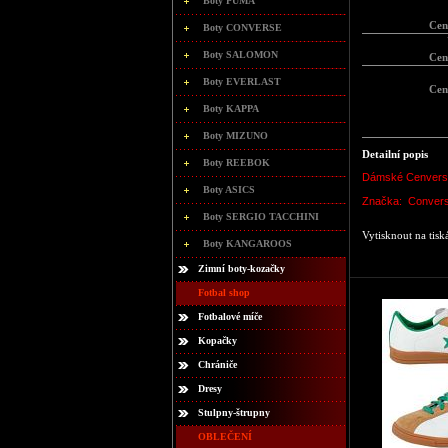
Boty PUMA
Cen
Boty CONVERSE
Boty SALOMON
Cen
Boty EVERLAST
Cen
Boty KAPPA
Boty MIZUNO
Detailní popis
Boty REEBOK
Dámské Cenvers
Boty ASICS
Značka: C
onver
Boty SERGIO TACCHINI
Vytisknout na tisk
Boty KANGAROOS
Zimní boty-kozačky
Fotbal shop
Fotbalové míče
Kopačky
Chrániče
Dresy
Stulpny-štrupny
OBLEČENÍ