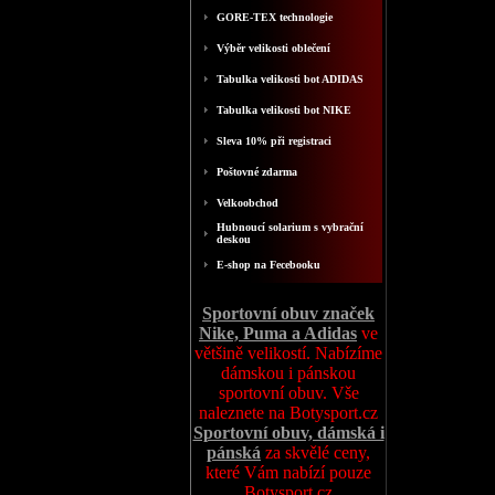
GORE-TEX technologie
Výběr velikosti oblečení
Tabulka velikosti bot ADIDAS
Tabulka velikosti bot NIKE
Sleva 10% při registraci
Poštovné zdarma
Velkoobchod
Hubnoucí solarium s vybrační
deskou
E-shop na Fecebooku
Sportovní obuv značek
Nike, Puma a Adidas
ve
většině velikostí. Nabízíme
dámskou i pánskou
sportovní obuv. Vše
naleznete na Botysport.cz
Sportovní obuv, dámská i
pánská
za skvělé ceny,
které Vám nabízí pouze
Botysport.cz