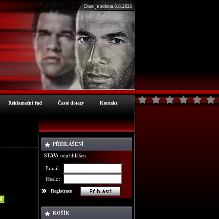
Dnes je sobota 8.8.2026
Reklamační řád
Časté dotazy
Kontakt
PŘIHLÁŠENÍ
ormace o zboží
STAV:
nepřihlášen
Email:
Heslo:
Registrace
KOŠÍK