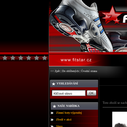
<< Zpět
|
Do oblíbených
|
Úvodní strana
VYHLEDÁVÁNÍ
Toto zboží se nach
NAŠE NABÍDKA
Zimní boty-výprodej
Zboží v akci
Slevy