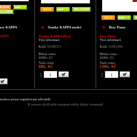
boty KAPPA
Tenisky KAPPA modré
Boty Puma
KAPPA
Tenisky KAPPA Black
Boty Puma
Více informací
Více informací
Kód:
302BCU1
Kód:
35461406
Běžná cena:
Běžná cena:
1590,-
Kč
2190,-
Kč
Naše cena:
Naše cena:
990,- Kč
1390,- Kč
Komentáře ke zboží Dámské zimní
ohou pouze registrovaní uživatelé
K tomuto zboží ještě nenapsal nikdo žádný komentář