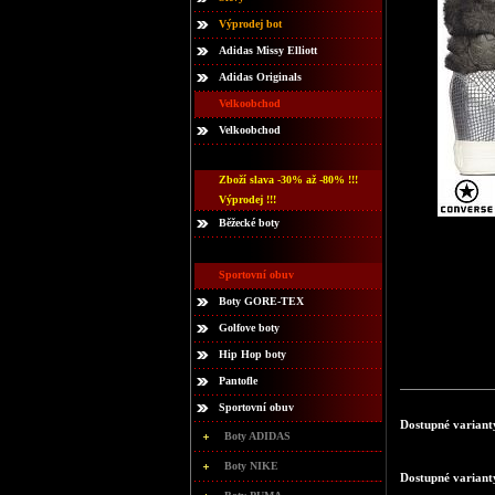
Výprodej bot
Adidas Missy Elliott
Adidas Originals
Velkoobchod
Velkoobchod
Zboží slava -30% až -80% !!!
Výprodej !!!
Běžecké boty
Sportovní obuv
Boty GORE-TEX
Golfove boty
Hip Hop boty
Pantofle
Sportovní obuv
Dostupné variant
Boty ADIDAS
Boty NIKE
Dostupné variant