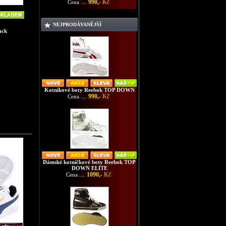
990,-
Kč
Cena ....
NEJPRODÁVANĚJŠÍ
ack
Kotníkové boty Reebok TOP DOWN
990,-
Kč
Cena ....
Dámské kotníčkové boty Reebok TOP
DOWN ELITE
1090,-
Kč
Cena ....