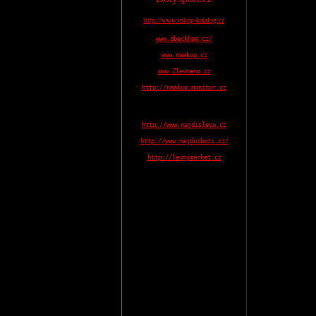
http://www.eshop-katalog.cz
www.dbeckham.cz/
www.naakup.cz
www.Zlevneno.cz
http://naakup.monitor.cz
http://www.najdislevu.cz
http://www.najduzbozi.cz/
http://levnymarket.cz