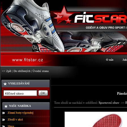
O nás
Jak
<< Zpět
|
Do oblíbených
|
Úvodní strana
VYHLEDÁVÁNÍ
Pánské
Toto zboží se nachází v oddělení:
Sportovní obuv
>>
NAŠE NABÍDKA
Zimní boty-výprodej
Zboží v akci
Slevy