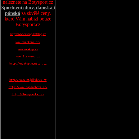
naleznete na Botysport.cz
Sportovní obuv, dámská i
pánská
za skvělé ceny,
které Vám nabízí pouze
Botysport.cz
http://www.eshop-katalog.cz
www.dbeckham.cz/
www.naakup.cz
www.Zlevneno.cz
http://naakup.monitor.cz
http://www.najdislevu.cz
http://www.najduzbozi.cz/
http://levnymarket.cz