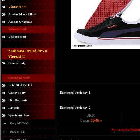
Výprodej bot
Adidas Missy Elliott
Adidas Originals
Velkoobchod
Velkoobchod
Zboží slava -30% až -80% !!!
Výprodej !!!
Běžecké boty
Sportovní obuv
Boty GORE-TEX
Dostupné varianty 1
Golfove boty
Hip Hop boty
Dostupné varianty 2
Pantofle
Sportovní obuv
UK10
1546,-
Cena:
Boty ADIDAS
Na variantu budete
Boty NIKE