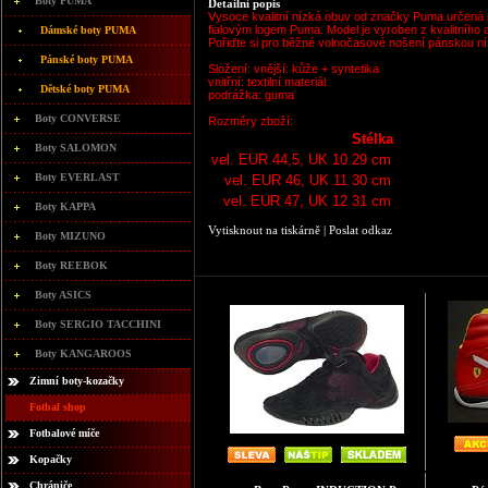
Boty PUMA
Detailní popis
Vysoce kvalitní nízká obuv od značky Puma určená
fialovým logem Puma. Model je vyroben z kvalitního a
Dámské boty PUMA
Pořiďte si pro běžné volnočasové nošení pánskou n
Pánské boty PUMA
Složení: vnější: kůže + syntetika
vnitřní: textilní materiál
Dětské boty PUMA
podrážka: guma
Boty CONVERSE
Rozměry zboží:
Stélka
Boty SALOMON
vel. EUR 44,5, UK 10
29 cm
Boty EVERLAST
vel. EUR 46, UK 11
30 cm
vel. EUR 47, UK 12
31 cm
Boty KAPPA
Vytisknout na tiskárně
|
Poslat odkaz
Boty MIZUNO
Boty REEBOK
Boty ASICS
Boty SERGIO TACCHINI
Boty KANGAROOS
Zimní boty-kozačky
Fotbal shop
Fotbalové míče
Kopačky
Chrániče