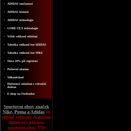
ADIDAS současnost
ADIDAS historie
ADIDAS technologie
GORE-TEX technologie
Výběr velikosti oblečení
Tabulka velikosti bot ADIDAS
Tabulka velikosti bot NIKE
Sleva 10% při registraci
Poštovné zdarma
Velkoobchod
Hubnoucí solarium s vybrační
deskou
E-shop na Fecebooku
Sportovní obuv značek
Nike, Puma a Adidas
ve
většině velikostí. Nabízíme
dámskou i pánskou
sportovní obuv. Vše