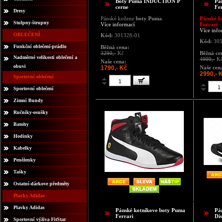
Boty Puma INDUCTION P
Pá
cerne
Fe
Dresy
Pánské kožene
boty Puma
.
Pánské k
Stulpny-štrupny
Více informací
Ferrari
Více info
OBLEČENÍ
Kód:
301328-01
Kód:
305
Funkční oblečení-prádlo
Běžná cena:
3290,-
Kč
Běžná ce
Nadměrné velikosti oblečení a
4990,-
K
Naše cena:
obuvi
1790,- Kč
Naše cen
2990,- 
Sportovní oblečení
Sportovní oblečení
Zimní Bundy
Ručníky-osušky
Batohy
Hodinky
Kabelky
Peněženky
Tašky
Ostatní-dárkove předměty
Plavky Adidas
Plavky Adidas
Pánské kotníkove boty Puma
Pá
Ferrari
Di
Sportovní výživa FitStar