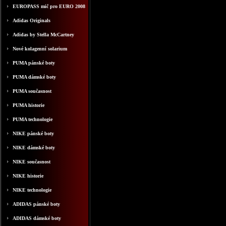
EUROPASS mič pro EURO 2008
Adidas Originals
Adidas by Stella McCartney
Nové kolagenní solarium
PUMA pánské boty
PUMA dámské boty
PUMA současnost
PUMA historie
PUMA technologie
NIKE pánské boty
NIKE dámské boty
NIKE současnost
NIKE historie
NIKE technologie
ADIDAS pánské boty
ADIDAS dámské boty