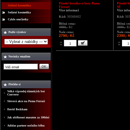
Pánské kotníkove boty Puma
Pánské b
Solární kosmetika
Ferrari
SF
Více informací
Více info
Solární kosmetika
Kód:
30568402
Kód:
305
Cyklo součástky
Běžná cena:
Běžná ce
4990,-
Kč
3990,-
K
Naše cena:
Naše cen
Podle výrobce
2790,- Kč
2390,- 
Novinky emailem
Přečtěte si
Velká výprodej dámských bot
Converse
Slevová akce na Puma Ferrari
David Beckham
Jak uběhnout maraton za 100dní
Adidas partner nočního běhu