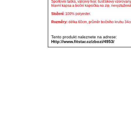
Sportovní taška, válcový tvar, šusťákový vzorovan
hlavní kapsa a boční kapsička na zip, nevyztužená
Složení:
100% polyester.
Rozměry:
délka 60cm, průměr bočního kruhu 34c
Tento produkt naleznete na adrese:
Http://www.fitstar.cz/zbozi/4953/