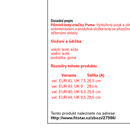
Detailní popis
Pánské boty značky Puma
. Vyztužený jazyk a obl
antimikrobiální a prodyšná vložka boty se přizpůs
stříbrnými detaily.
Složení a údržba
vnější: textil, kůže
vnitřní: textil
podrážka: guma
Rozměry tohoto produktu
Varianta
Stélka (A)
vel. EUR 41, UK 7,5
26,5 cm
vel. EUR 43, UK 9
28 cm
vel. EUR 40, UK 6,5
25,5 cm
vel. EUR 44, UK 9,5
28,5 cm
Tento produkt naleznete na adrese:
Http://www.fitstar.cz/zbozi/27596/